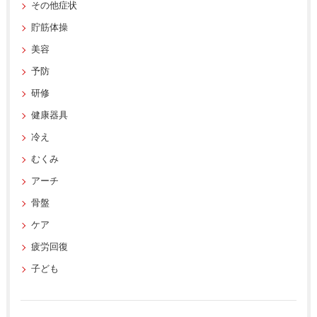
その他症状
貯筋体操
美容
予防
研修
健康器具
冷え
むくみ
アーチ
骨盤
ケア
疲労回復
子ども