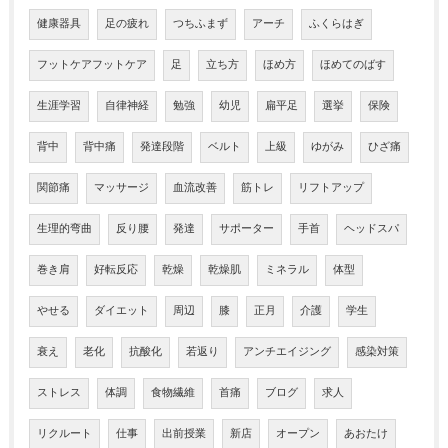
健康器具
足の疲れ
つちふまず
アーチ
ふくらはぎ
フットケアフットケア
足
立ち方
ほめ方
ほめてのばす
生涯学習
自律神経
勉強
幼児
扁平足
選挙
保険
背中
背中痛
発達段階
ベルト
上級
ゆがみ
ひざ痛
関節痛
マッサージ
血流改善
筋トレ
リフトアップ
生理的弯曲
反り腰
発達
サポーター
手首
ヘッドスパ
巻き肩
好転反応
乾燥
乾燥肌
ミネラル
体型
やせる
ダイエット
周辺
膝
正月
介護
学生
衰え
老化
抗酸化
若返り
アンチエイジング
感染対策
ストレス
体調
食物繊維
首痛
ブログ
求人
リクルート
仕事
出前授業
新店
オープン
あおたけ