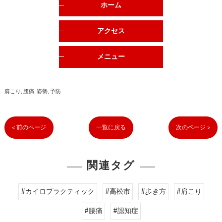
ホーム
アクセス
メニュー
肩こり
腰痛
姿勢
予防
< 前のページ
一覧に戻る
次のページ >
関連タグ
#カイロプラクティック
#高松市
#歩き方
#肩こり
#腰痛
#認知症