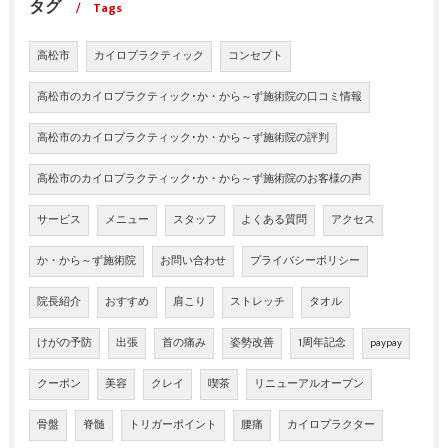
タグ
Tags
高松市
カイロプラクティック
コンセプト
高松市のカイロプラクティック･か・から～ず施術院の口コミ情報
高松市のカイロプラクティック･か・から～ず施術院の評判
高松市のカイロプラクティック･か・から～ず施術院のお客様の声
サービス
メニュー
スタッフ
よくある質問
アクセス
か・から～ず施術院
お問い合わせ
プライバシーポリシー
院長紹介
おすすめ
肩こり
ストレッチ
タオル
けがの予防
出張
首の痛み
姿勢改善
1周年記念
paypay
クーポン
美容
クレイ
喫茶
リニューアルオープン
骨盤
脊髄
トリガーポイント
腰痛
カイロプラクター