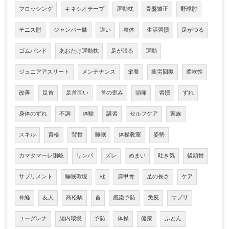
フロッシング
キネシオテープ
運動枕
骨盤矯正
野球肘
テニス肘
ジャンパー膝
違い
整体
生活習慣
足がつる
ゴムバンド
あおたけ運動枕
足が張る
運動
ジュニアアスリート
メンテナンス
栄養
疲労回復
柔軟性
改善
足首
足首固い
首の歪み
頭痛
習慣
ずれ
身体のずれ
不調
体験
講習
セルフケア
家族
スキル
資格
背骨
睡眠
体操教室
姿勢
カマタマーレ讃岐
リンパ
ズレ
めまい
吐き気
後頭骨
サプリメント
睡眠環境
枕
肩甲骨
足の長さ
ケア
神経
友人
高松駅
首
感染予防
免疫
サプリ
ユーグレナ
腸内環境
予防
体操
健康
ふとん