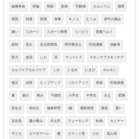
健康寿命
研修
関節
筋肉
可動域
カルシウム
猫背
原因
効果
実感
食事
キノコ
むくみ
背中の痛み
痛い
スポーツ
スポーツ障害
リハビリ
骨盤ベルト
維持
歪み
生活習慣病
理学療法士
貯筋運動
高齢者
筋力
血流
しわ
目
マットレス
スキンケアスキンケア
セルフケアセルフケア
しみ
たるみ
にきび
ホルモン
矯正
仙骨
ヒップアップ
バストアップ
骨格
貯筋体操
夏
疲れ
痛み
巧緻性
小学生
中学生
冷え
肥満
長生き
前向き
健康管理
1級
運動習慣
検査
重い
左右差
膝の痛み
冷え性
ウォーキング
転倒
セミナー
子ども
カマタマーレ
腰
クラック音
けが
成人病