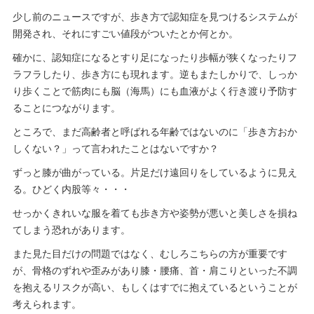
少し前のニュースですが、歩き方で認知症を見つけるシステムが
開発され、それにすごい値段がついたとか何とか。
確かに、認知症になるとすり足になったり歩幅が狭くなったりフ
ラフラしたり、歩き方にも現れます。逆もまたしかりで、しっか
り歩くことで筋肉にも脳（海馬）にも血液がよく行き渡り予防す
ることにつながります。
ところで、まだ高齢者と呼ばれる年齢ではないのに「歩き方おか
しくない？」って言われたことはないですか？
ずっと膝が曲がっている。片足だけ遠回りをしているように見え
る。ひどく内股等々・・・
せっかくきれいな服を着ても歩き方や姿勢が悪いと美しさを損ね
てしまう恐れがあります。
また見た目だけの問題ではなく、むしろこちらの方が重要です
が、骨格のずれや歪みがあり膝・腰痛、首・肩こりといった不調
を抱えるリスクが高い、もしくはすでに抱えているということが
考えられます。