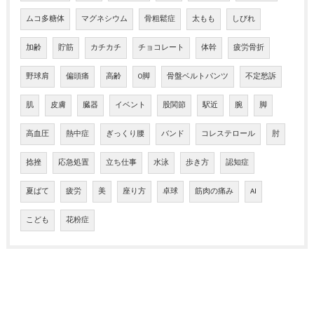
ムコ多糖体
マグネシウム
骨粗鬆症
太もも
しびれ
加齢
貯筋
カチカチ
チョコレート
体幹
疲労骨折
野球肩
偏頭痛
高齢
O脚
骨盤ベルトパンツ
不定愁訴
肌
皮膚
臓器
イベント
股関節
駅近
腕
脚
高血圧
熱中症
ぎっくり腰
バンド
コレステロール
肘
捻挫
応急処置
立ち仕事
水泳
歩き方
認知症
夏ばて
疲労
美
座り方
卓球
筋肉の痛み
AI
こども
花粉症