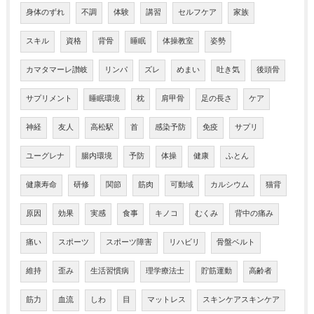
身体のずれ
不調
体験
講習
セルフケア
家族
スキル
資格
背骨
睡眠
体操教室
姿勢
カマタマーレ讃岐
リンパ
ズレ
めまい
吐き気
後頭骨
サプリメント
睡眠環境
枕
肩甲骨
足の長さ
ケア
神経
友人
高松駅
首
感染予防
免疫
サプリ
ユーグレナ
腸内環境
予防
体操
健康
ふとん
健康寿命
研修
関節
筋肉
可動域
カルシウム
猫背
原因
効果
実感
食事
キノコ
むくみ
背中の痛み
痛い
スポーツ
スポーツ障害
リハビリ
骨盤ベルト
維持
歪み
生活習慣病
理学療法士
貯筋運動
高齢者
筋力
血流
しわ
目
マットレス
スキンケアスキンケア