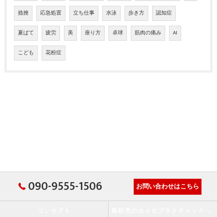
捻挫
応急処置
立ち仕事
水泳
歩き方
認知症
夏ばて
疲労
美
座り方
卓球
筋肉の痛み
AI
こども
花粉症
090-9555-1506
お問い合わせはこちら
コンセプト
高松市のカイロプラクティック･か・から～ず施術院の口コミ情報