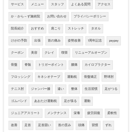
サービス
メニュー
スタッフ
よくある質問
アクセス
か・から～ず施術院
お問い合わせ
プライバシーポリシー
院長紹介
おすすめ
肩こり
ストレッチ
タオル
けがの予防
出張
首の痛み
姿勢改善
1周年記念
paypay
クーポン
美容
クレイ
喫茶
リニューアルオープン
骨盤
脊髄
トリガーポイント
腰痛
カイロプラクター
フロッシング
キネシオテープ
運動枕
骨盤矯正
野球肘
テニス肘
ジャンパー膝
違い
整体
生活習慣
足がつる
ゴムバンド
あおたけ運動枕
足が張る
運動
ジュニアアスリート
メンテナンス
栄養
疲労回復
柔軟性
改善
足首
足首固い
首の歪み
頭痛
習慣
ずれ