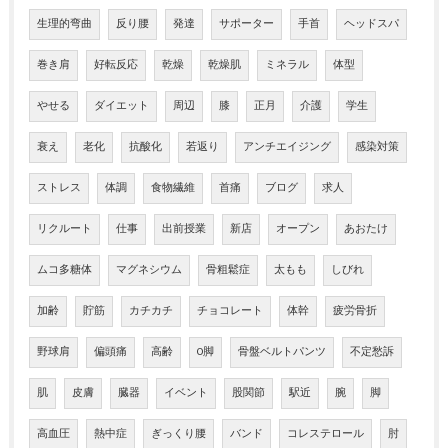
生理的弯曲
反り腰
発達
サポーター
手首
ヘッドスパ
巻き肩
好転反応
乾燥
乾燥肌
ミネラル
体型
やせる
ダイエット
周辺
膝
正月
介護
学生
衰え
老化
抗酸化
若返り
アンチエイジング
感染対策
ストレス
体調
食物繊維
首痛
ブログ
求人
リクルート
仕事
出前授業
新店
オープン
あおたけ
ムコ多糖体
マグネシウム
骨粗鬆症
太もも
しびれ
加齢
貯筋
カチカチ
チョコレート
体幹
疲労骨折
野球肩
偏頭痛
高齢
O脚
骨盤ベルトパンツ
不定愁訴
肌
皮膚
臓器
イベント
股関節
駅近
腕
脚
高血圧
熱中症
ぎっくり腰
バンド
コレステロール
肘