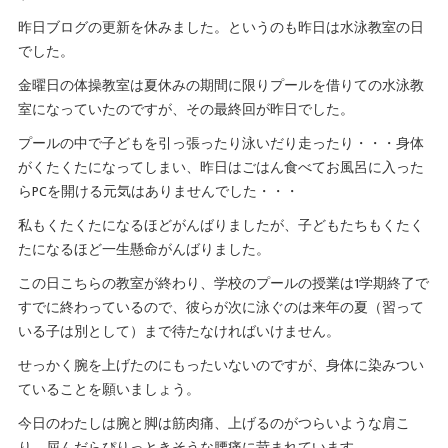
昨日ブログの更新を休みました。というのも昨日は水泳教室の日
でした。
金曜日の体操教室は夏休みの期間に限りプールを借りての水泳教
室になっていたのですが、その最終回が昨日でした。
プールの中で子どもを引っ張ったり泳いだり走ったり・・・身体
がくたくたになってしまい、昨日はごはん食べてお風呂に入った
らPCを開ける元気はありませんでした・・・
私もくたくたになるほどがんばりましたが、子どもたちもくたく
たになるほど一生懸命がんばりました。
この日こちらの教室が終わり、学校のプールの授業は1学期終了で
すでに終わっているので、彼らが次に泳ぐのは来年の夏（習って
いる子は別として）まで待たなければいけません。
せっかく腕を上げたのにもったいないのですが、身体に染みつい
ていることを願いましょう。
今日のわたしは腕と脚は筋肉痛、上げるのがつらいような肩こ