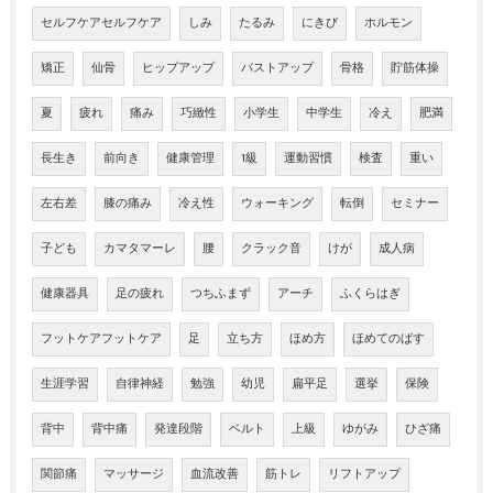
セルフケアセルフケア
しみ
たるみ
にきび
ホルモン
矯正
仙骨
ヒップアップ
バストアップ
骨格
貯筋体操
夏
疲れ
痛み
巧緻性
小学生
中学生
冷え
肥満
長生き
前向き
健康管理
1級
運動習慣
検査
重い
左右差
膝の痛み
冷え性
ウォーキング
転倒
セミナー
子ども
カマタマーレ
腰
クラック音
けが
成人病
健康器具
足の疲れ
つちふまず
アーチ
ふくらはぎ
フットケアフットケア
足
立ち方
ほめ方
ほめてのばす
生涯学習
自律神経
勉強
幼児
扁平足
選挙
保険
背中
背中痛
発達段階
ベルト
上級
ゆがみ
ひざ痛
関節痛
マッサージ
血流改善
筋トレ
リフトアップ