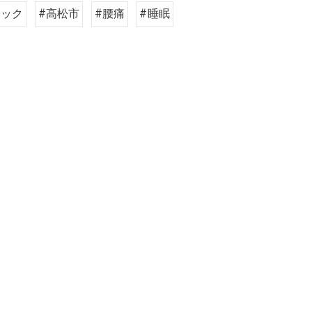
ィック
#高松市
#腰痛
#睡眠