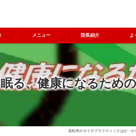
ス
メニュー
院長紹介
よ
く眠る、健康になるための
高松市のカイロプラクティックはか・か