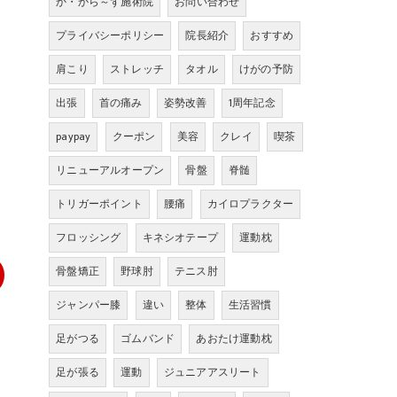
か・から～ず施術院
お問い合わせ
プライバシーポリシー
院長紹介
おすすめ
肩こり
ストレッチ
タオル
けがの予防
出張
首の痛み
姿勢改善
1周年記念
paypay
クーポン
美容
クレイ
喫茶
リニューアルオープン
骨盤
脊髄
トリガーポイント
腰痛
カイロプラクター
フロッシング
キネシオテープ
運動枕
骨盤矯正
野球肘
テニス肘
ジャンパー膝
違い
整体
生活習慣
足がつる
ゴムバンド
あおたけ運動枕
足が張る
運動
ジュニアアスリート