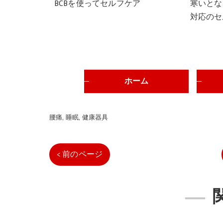
BCBを使ってセルフケア
寒いとな
対応のセ
ホーム
腰痛
睡眠
健康器具
< 前のページ