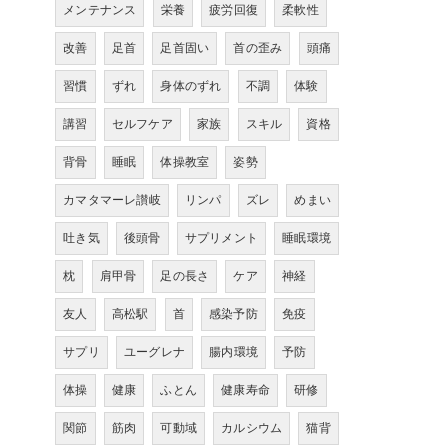
メンテナンス
栄養
疲労回復
柔軟性
改善
足首
足首固い
首の歪み
頭痛
習慣
ずれ
身体のずれ
不調
体験
講習
セルフケア
家族
スキル
資格
背骨
睡眠
体操教室
姿勢
カマタマーレ讃岐
リンパ
ズレ
めまい
吐き気
後頭骨
サプリメント
睡眠環境
枕
肩甲骨
足の長さ
ケア
神経
友人
高松駅
首
感染予防
免疫
サプリ
ユーグレナ
腸内環境
予防
体操
健康
ふとん
健康寿命
研修
関節
筋肉
可動域
カルシウム
猫背