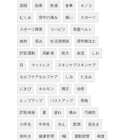
原因
効果
実感
食事
キノコ
むくみ
背中の痛み
痛い
スポーツ
スポーツ障害
リハビリ
骨盤ベルト
維持
歪み
生活習慣病
理学療法士
貯筋運動
高齢者
筋力
血流
しわ
目
マットレス
スキンケアスキンケア
セルフケアセルフケア
しみ
たるみ
にきび
ホルモン
矯正
仙骨
ヒップアップ
バストアップ
骨格
貯筋体操
夏
疲れ
痛み
巧緻性
小学生
中学生
冷え
肥満
長生き
前向き
健康管理
1級
運動習慣
検査