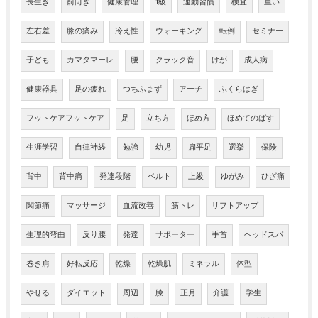
長生き
前向き
健康管理
1級
運動習慣
検査
重い
左右差
膝の痛み
冷え性
ウォーキング
転倒
セミナー
子ども
カマタマーレ
腰
クラック音
けが
成人病
健康器具
足の疲れ
つちふまず
アーチ
ふくらはぎ
フットケアフットケア
足
立ち方
ほめ方
ほめてのばす
生涯学習
自律神経
勉強
幼児
扁平足
選挙
保険
背中
背中痛
発達段階
ベルト
上級
ゆがみ
ひざ痛
関節痛
マッサージ
血流改善
筋トレ
リフトアップ
生理的弯曲
反り腰
発達
サポーター
手首
ヘッドスパ
巻き肩
好転反応
乾燥
乾燥肌
ミネラル
体型
やせる
ダイエット
周辺
膝
正月
介護
学生