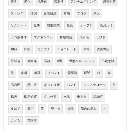
衰え
老化
抗酸化
若返り
アンチエイジング
感染対策
ストレス
体調
食物繊維
首痛
ブログ
求人
リクルート
仕事
出前授業
新店
オープン
あおたけ
ムコ多糖体
マグネシウム
骨粗鬆症
太もも
しびれ
加齢
貯筋
カチカチ
チョコレート
体幹
疲労骨折
野球肩
偏頭痛
高齢
O脚
骨盤ベルトパンツ
不定愁訴
肌
皮膚
臓器
イベント
股関節
駅近
腕
脚
高血圧
熱中症
ぎっくり腰
バンド
コレステロール
肘
捻挫
応急処置
立ち仕事
水泳
歩き方
認知症
夏ばて
疲労
美
座り方
卓球
筋肉の痛み
AI
こども
花粉症