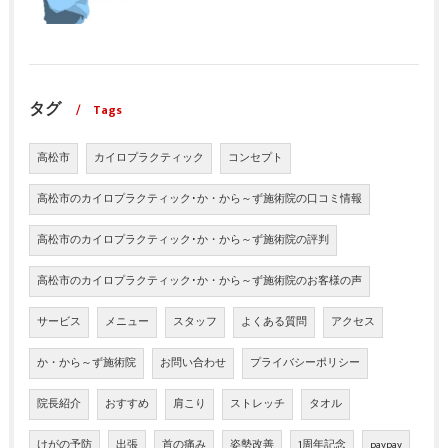
タグ
Tags
高松市
カイロプラクティック
コンセプト
高松市のカイロプラクティック･か・から～ず施術院の口コミ情報
高松市のカイロプラクティック･か・から～ず施術院の評判
高松市のカイロプラクティック･か・から～ず施術院のお客様の声
サービス
メニュー
スタッフ
よくある質問
アクセス
か・から～ず施術院
お問い合わせ
プライバシーポリシー
院長紹介
おすすめ
肩こり
ストレッチ
タオル
けがの予防
出張
首の痛み
姿勢改善
1周年記念
paypay