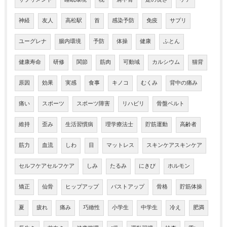
神経
友人
高松駅
首
感染予防
免疫
サプリ
ユーグレナ
腸内環境
予防
体操
健康
ふとん
健康寿命
研修
関節
筋肉
可動域
カルシウム
猫背
原因
効果
実感
食事
キノコ
むくみ
背中の痛み
痛い
スポーツ
スポーツ障害
リハビリ
骨盤ベルト
維持
歪み
生活習慣病
理学療法士
貯筋運動
高齢者
筋力
血流
しわ
目
マットレス
スキンケアスキンケア
セルフケアセルフケア
しみ
たるみ
にきび
ホルモン
矯正
仙骨
ヒップアップ
バストアップ
骨格
貯筋体操
夏
疲れ
痛み
巧緻性
小学生
中学生
冷え
肥満