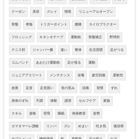
クーポン
美容
クレイ
喫茶
リニューアルオープン
骨盤
脊髄
トリガーポイント
腰痛
カイロプラクター
フロッシング
キネシオテープ
運動枕
骨盤矯正
野球肘
テニス肘
ジャンパー膝
違い
整体
生活習慣
足がつる
ゴムバンド
あおたけ運動枕
足が張る
運動
ジュニアアスリート
メンテナンス
栄養
疲労回復
柔軟性
改善
足首
足首固い
首の歪み
頭痛
習慣
ずれ
身体のずれ
不調
体験
講習
セルフケア
家族
スキル
資格
背骨
睡眠
体操教室
姿勢
カマタマーレ讃岐
リンパ
ズレ
めまい
吐き気
後頭骨
サプリメント
睡眠環境
枕
肩甲骨
足の長さ
ケア