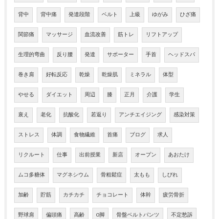
背中
背中痛
発達段階
ベルト
上級
ゆがみ
ひざ痛
関節痛
マッサージ
血流改善
筋トレ
リフトアップ
生理的弯曲
反り腰
発達
サポーター
手首
ヘッドスパ
巻き肩
好転反応
乾燥
乾燥肌
ミネラル
体型
やせる
ダイエット
周辺
膝
正月
介護
学生
衰え
老化
抗酸化
若返り
アンチエイジング
感染対策
ストレス
体調
食物繊維
首痛
ブログ
求人
リクルート
仕事
出前授業
新店
オープン
あおたけ
ムコ多糖体
マグネシウム
骨粗鬆症
太もも
しびれ
加齢
貯筋
カチカチ
チョコレート
体幹
疲労骨折
野球肩
偏頭痛
高齢
O脚
骨盤ベルトパンツ
不定愁訴