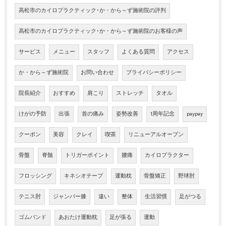
高松市のカイロプラクティック･か・から～ず施術院の評判
高松市のカイロプラクティック･か・から～ず施術院のお客様の声
サービス
メニュー
スタッフ
よくある質問
アクセス
か・から～ず施術院
お問い合わせ
プライバシーポリシー
院長紹介
おすすめ
肩こり
ストレッチ
タオル
けがの予防
出張
首の痛み
姿勢改善
1周年記念
paypay
クーポン
美容
クレイ
喫茶
リニューアルオープン
骨盤
脊髄
トリガーポイント
腰痛
カイロプラクター
フロッシング
キネシオテープ
運動枕
骨盤矯正
野球肘
テニス肘
ジャンパー膝
違い
整体
生活習慣
足がつる
ゴムバンド
あおたけ運動枕
足が張る
運動