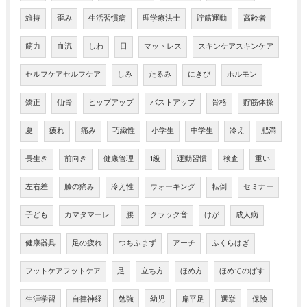
維持
歪み
生活習慣病
理学療法士
貯筋運動
高齢者
筋力
血流
しわ
目
マットレス
スキンケアスキンケア
セルフケアセルフケア
しみ
たるみ
にきび
ホルモン
矯正
仙骨
ヒップアップ
バストアップ
骨格
貯筋体操
夏
疲れ
痛み
巧緻性
小学生
中学生
冷え
肥満
長生き
前向き
健康管理
1級
運動習慣
検査
重い
左右差
膝の痛み
冷え性
ウォーキング
転倒
セミナー
子ども
カマタマーレ
腰
クラック音
けが
成人病
健康器具
足の疲れ
つちふまず
アーチ
ふくらはぎ
フットケアフットケア
足
立ち方
ほめ方
ほめてのばす
生涯学習
自律神経
勉強
幼児
扁平足
選挙
保険