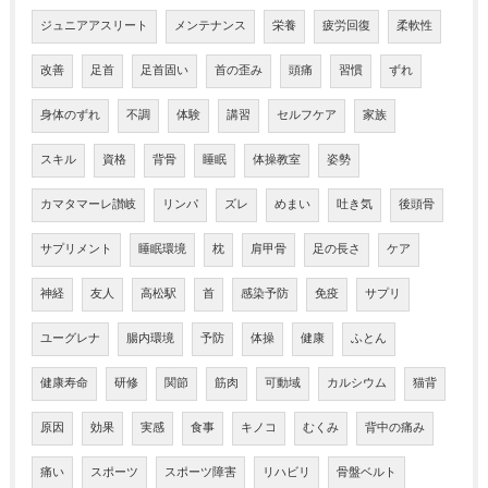
ジュニアアスリート
メンテナンス
栄養
疲労回復
柔軟性
改善
足首
足首固い
首の歪み
頭痛
習慣
ずれ
身体のずれ
不調
体験
講習
セルフケア
家族
スキル
資格
背骨
睡眠
体操教室
姿勢
カマタマーレ讃岐
リンパ
ズレ
めまい
吐き気
後頭骨
サプリメント
睡眠環境
枕
肩甲骨
足の長さ
ケア
神経
友人
高松駅
首
感染予防
免疫
サプリ
ユーグレナ
腸内環境
予防
体操
健康
ふとん
健康寿命
研修
関節
筋肉
可動域
カルシウム
猫背
原因
効果
実感
食事
キノコ
むくみ
背中の痛み
痛い
スポーツ
スポーツ障害
リハビリ
骨盤ベルト