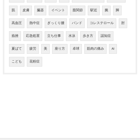
肌
皮膚
臓器
イベント
股関節
駅近
腕
脚
高血圧
熱中症
ぎっくり腰
バンド
コレステロール
肘
捻挫
応急処置
立ち仕事
水泳
歩き方
認知症
夏ばて
疲労
美
座り方
卓球
筋肉の痛み
AI
こども
花粉症