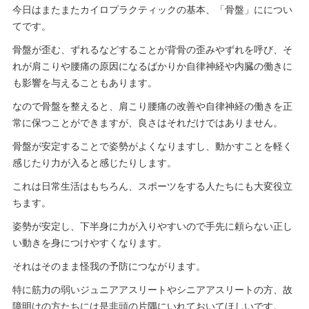
今日はまたまたカイロプラクティックの基本、「骨盤」にについ
てです。
骨盤が歪む、ずれるなどすることが背骨の歪みやずれを呼び、そ
れが肩こりや腰痛の原因になるばかりか自律神経や内臓の働きに
も影響を与えることもあります。
なので骨盤を整えると、肩こり腰痛の改善や自律神経の働きを正
常に保つことができますが、良さはそれだけではありません。
骨盤が安定することで姿勢がよくなりますし、動かすことを軽く
感じたり力が入ると感じたりします。
これは日常生活はもちろん、スポーツをする人たちにも大変役立
ちます。
姿勢が安定し、下半身に力が入りやすいので手先に頼らない正し
い動きを身につけやすくなります。
それはそのまま怪我の予防につながります。
特に筋力の弱いジュニアアスリートやシニアアスリートの方、故
障明けの方たちには是非頭の片隅にいれておいてほしいです。