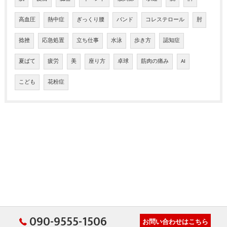
高血圧
熱中症
ぎっくり腰
バンド
コレステロール
肘
捻挫
応急処置
立ち仕事
水泳
歩き方
認知症
夏ばて
疲労
美
座り方
卓球
筋肉の痛み
AI
こども
花粉症
090-9555-1506
お問い合わせはこちら