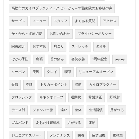
高松市のカイロプラクティック･か・から～ず施術院のお客様の声
サービス
メニュー
スタッフ
よくある質問
アクセス
か・から～ず施術院
お問い合わせ
プライバシーポリシー
院長紹介
おすすめ
肩こり
ストレッチ
タオル
けがの予防
出張
首の痛み
姿勢改善
1周年記念
paypay
クーポン
美容
クレイ
喫茶
リニューアルオープン
骨盤
脊髄
トリガーポイント
腰痛
カイロプラクター
フロッシング
キネシオテープ
運動枕
骨盤矯正
野球肘
テニス肘
ジャンパー膝
違い
整体
生活習慣
足がつる
ゴムバンド
あおたけ運動枕
足が張る
運動
ジュニアアスリート
メンテナンス
栄養
疲労回復
柔軟性