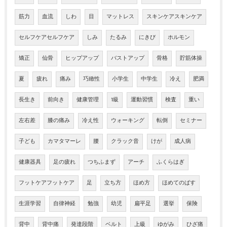
筋力
血流
しわ
目
マットレス
スキンケアスキンケア
セルフケアセルフケア
しみ
たるみ
にきび
ホルモン
矯正
仙骨
ヒップアップ
バストアップ
骨格
貯筋体操
夏
疲れ
痛み
巧緻性
小学生
中学生
冷え
肥満
長生き
前向き
健康管理
1級
運動習慣
検査
重い
左右差
膝の痛み
冷え性
ウォーキング
転倒
セミナー
子ども
カマタマーレ
腰
クラック音
けが
成人病
健康器具
足の疲れ
つちふまず
アーチ
ふくらはぎ
フットケアフットケア
足
立ち方
ほめ方
ほめてのばす
生涯学習
自律神経
勉強
幼児
扁平足
選挙
保険
背中
背中痛
発達段階
ベルト
上級
ゆがみ
ひざ痛