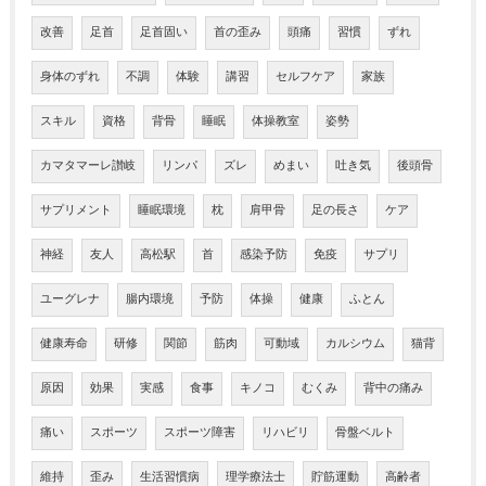
改善
足首
足首固い
首の歪み
頭痛
習慣
ずれ
身体のずれ
不調
体験
講習
セルフケア
家族
スキル
資格
背骨
睡眠
体操教室
姿勢
カマタマーレ讃岐
リンパ
ズレ
めまい
吐き気
後頭骨
サプリメント
睡眠環境
枕
肩甲骨
足の長さ
ケア
神経
友人
高松駅
首
感染予防
免疫
サプリ
ユーグレナ
腸内環境
予防
体操
健康
ふとん
健康寿命
研修
関節
筋肉
可動域
カルシウム
猫背
原因
効果
実感
食事
キノコ
むくみ
背中の痛み
痛い
スポーツ
スポーツ障害
リハビリ
骨盤ベルト
維持
歪み
生活習慣病
理学療法士
貯筋運動
高齢者