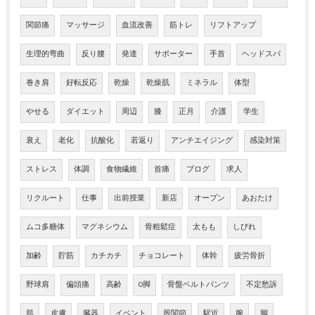
関節痛
マッサージ
血流改善
筋トレ
リフトアップ
生理的弯曲
反り腰
発達
サポーター
手首
ヘッドスパ
巻き肩
好転反応
乾燥
乾燥肌
ミネラル
体型
やせる
ダイエット
周辺
膝
正月
介護
学生
衰え
老化
抗酸化
若返り
アンチエイジング
感染対策
ストレス
体調
食物繊維
首痛
ブログ
求人
リクルート
仕事
出前授業
新店
オープン
あおたけ
ムコ多糖体
マグネシウム
骨粗鬆症
太もも
しびれ
加齢
貯筋
カチカチ
チョコレート
体幹
疲労骨折
野球肩
偏頭痛
高齢
O脚
骨盤ベルトパンツ
不定愁訴
肌
皮膚
臓器
イベント
股関節
駅近
腕
脚