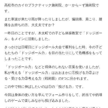
高松市のカイロプラクティック施術院、か・から～ず施術院で
す。
また寒波が来たり雨が降ったりしましたが、偏頭痛、肩こり、腰
痛をお持ちの方、大丈夫ですか？
一昨日のことですが、木太町での子ども体操教室で「ドッジボー
ル」をメインに活動しました。
きっかけは日曜日にドッジボール大会で審判をした時、今の子ど
もたちの「ドッジボール力」を目の当たりにして危機感をもって
しまったことです。
「ドッジボール力」などと得体のしれない言葉を使いましたが、
私が考える「ドッジボール力」はおおまかに①投げる力②よけ
る・受ける力③考える力（戦術眼）の3つに分かれます。
この中で特に伸ばしたいのは①の「投げる力」です。
今回は身体の使い方を学んでフォーム作りをして、的当てや的壊
しのゲームで楽しみながら投げ込みました。