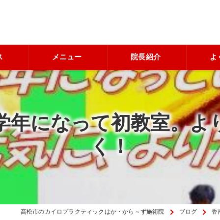
ス
メニュー
院長紹介
よ
学年になって初教室。よ
く！
高松市のカイロプラクティックはか・から～ず施術院
ブログ
香