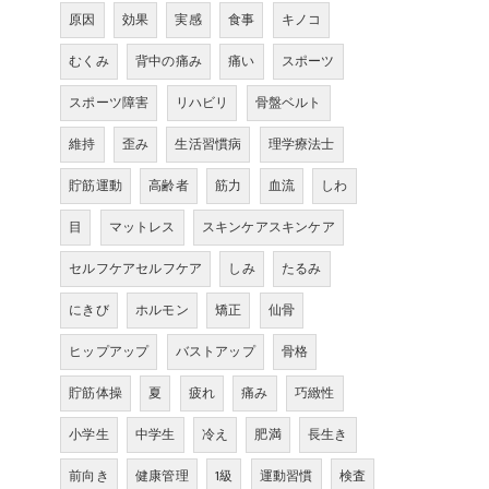
原因
効果
実感
食事
キノコ
むくみ
背中の痛み
痛い
スポーツ
スポーツ障害
リハビリ
骨盤ベルト
維持
歪み
生活習慣病
理学療法士
貯筋運動
高齢者
筋力
血流
しわ
目
マットレス
スキンケアスキンケア
セルフケアセルフケア
しみ
たるみ
にきび
ホルモン
矯正
仙骨
ヒップアップ
バストアップ
骨格
貯筋体操
夏
疲れ
痛み
巧緻性
小学生
中学生
冷え
肥満
長生き
前向き
健康管理
1級
運動習慣
検査