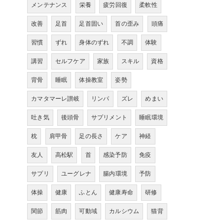
メンテナンス
栄養
疲労回復
柔軟性
改善
足首
足首固い
首の歪み
頭痛
習慣
ずれ
身体のずれ
不調
体験
講習
セルフケア
家族
スキル
資格
背骨
睡眠
体操教室
姿勢
カマタマーレ讃岐
リンパ
ズレ
めまい
吐き気
後頭骨
サプリメント
睡眠環境
枕
肩甲骨
足の長さ
ケア
神経
友人
高松駅
首
感染予防
免疫
サプリ
ユーグレナ
腸内環境
予防
体操
健康
ふとん
健康寿命
研修
関節
筋肉
可動域
カルシウム
猫背