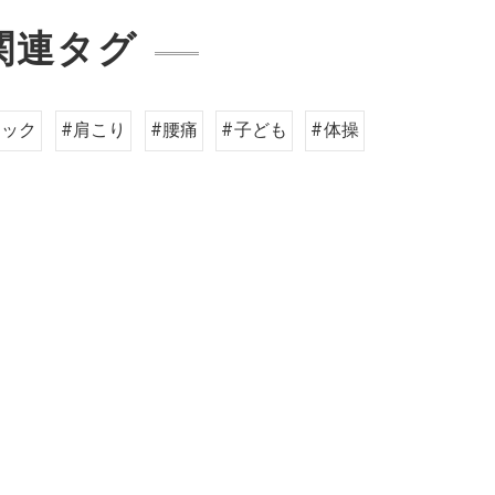
関連タグ
ィック
#肩こり
#腰痛
#子ども
#体操