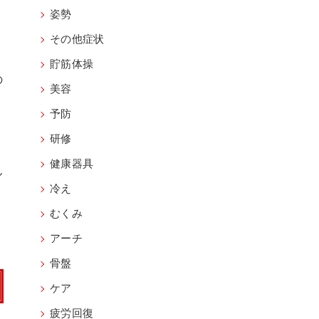
姿勢
その他症状
貯筋体操
の
美容
予防
」
研修
健康器具
ん
冷え
むくみ
。
アーチ
骨盤
ケア
疲労回復