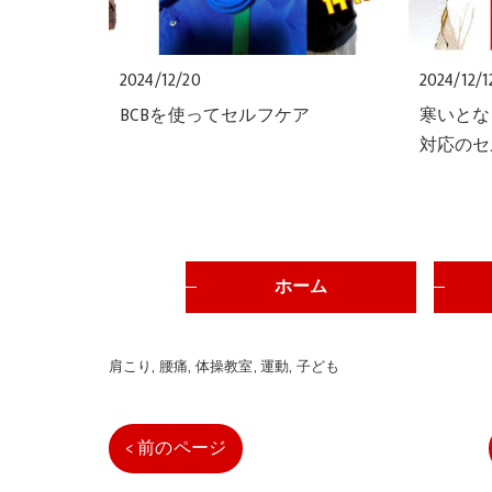
2024/12/20
2024/12/1
BCBを使ってセルフケア
寒いとな
対応のセ
ホーム
肩こり
腰痛
体操教室
運動
子ども
< 前のページ