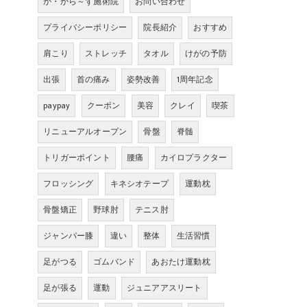
か・から～ず施術院
お問い合わせ
プライバシーポリシー
院長紹介
おすすめ
肩こり
ストレッチ
タオル
けがの予防
出張
首の痛み
姿勢改善
1周年記念
paypay
クーポン
美容
クレイ
喫茶
リニューアルオープン
骨盤
脊髄
トリガーポイント
腰痛
カイロプラクター
フロッシング
キネシオテープ
運動枕
骨盤矯正
野球肘
テニス肘
ジャンパー膝
違い
整体
生活習慣
足がつる
ゴムバンド
あおたけ運動枕
足が張る
運動
ジュニアアスリート