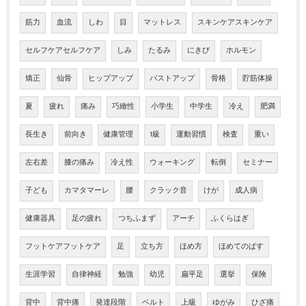
筋力
血流
しわ
目
マットレス
スキンケアスキンケア
セルフケアセルフケア
しみ
たるみ
にきび
ホルモン
矯正
仙骨
ヒップアップ
バストアップ
骨格
貯筋体操
夏
疲れ
痛み
巧緻性
小学生
中学生
冷え
肥満
長生き
前向き
健康管理
1級
運動習慣
検査
重い
左右差
膝の痛み
冷え性
ウォーキング
転倒
セミナー
子ども
カマタマーレ
腰
クラック音
けが
成人病
健康器具
足の疲れ
つちふまず
アーチ
ふくらはぎ
フットケアフットケア
足
立ち方
ほめ方
ほめてのばす
生涯学習
自律神経
勉強
幼児
扁平足
選挙
保険
背中
背中痛
発達段階
ベルト
上級
ゆがみ
ひざ痛