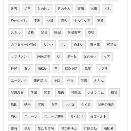
改善
足首
足首固い
首の歪み
頭痛
習慣
ずれ
身体のずれ
不調
体験
講習
セルフケア
家族
スキル
資格
背骨
睡眠
体操教室
姿勢
カマタマーレ讃岐
リンパ
ズレ
めまい
吐き気
後頭骨
サプリメント
睡眠環境
枕
肩甲骨
足の長さ
ケア
神経
友人
高松駅
首
感染予防
免疫
サプリ
ユーグレナ
腸内環境
予防
体操
健康
ふとん
健康寿命
研修
関節
筋肉
可動域
カルシウム
猫背
原因
効果
実感
食事
キノコ
むくみ
背中の痛み
痛い
スポーツ
スポーツ障害
リハビリ
骨盤ベルト
維持
歪み
生活習慣病
理学療法士
貯筋運動
高齢者