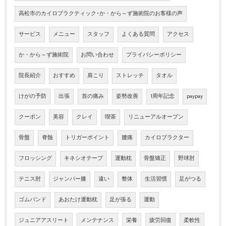
高松市のカイロプラクティック･か・から～ず施術院のお客様の声
サービス
メニュー
スタッフ
よくある質問
アクセス
か・から～ず施術院
お問い合わせ
プライバシーポリシー
院長紹介
おすすめ
肩こり
ストレッチ
タオル
けがの予防
出張
首の痛み
姿勢改善
1周年記念
paypay
クーポン
美容
クレイ
喫茶
リニューアルオープン
骨盤
脊髄
トリガーポイント
腰痛
カイロプラクター
フロッシング
キネシオテープ
運動枕
骨盤矯正
野球肘
テニス肘
ジャンパー膝
違い
整体
生活習慣
足がつる
ゴムバンド
あおたけ運動枕
足が張る
運動
ジュニアアスリート
メンテナンス
栄養
疲労回復
柔軟性