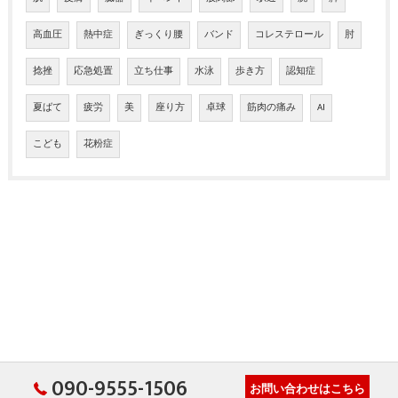
高血圧
熱中症
ぎっくり腰
バンド
コレステロール
肘
捻挫
応急処置
立ち仕事
水泳
歩き方
認知症
夏ばて
疲労
美
座り方
卓球
筋肉の痛み
AI
こども
花粉症
090-9555-1506
お問い合わせはこちら