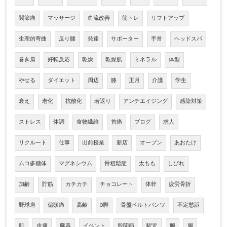
関節痛
マッサージ
血流改善
筋トレ
リフトアップ
生理的弯曲
反り腰
発達
サポーター
手首
ヘッドスパ
巻き肩
好転反応
乾燥
乾燥肌
ミネラル
体型
やせる
ダイエット
周辺
膝
正月
介護
学生
衰え
老化
抗酸化
若返り
アンチエイジング
感染対策
ストレス
体調
食物繊維
首痛
ブログ
求人
リクルート
仕事
出前授業
新店
オープン
あおたけ
ムコ多糖体
マグネシウム
骨粗鬆症
太もも
しびれ
加齢
貯筋
カチカチ
チョコレート
体幹
疲労骨折
野球肩
偏頭痛
高齢
O脚
骨盤ベルトパンツ
不定愁訴
肌
皮膚
臓器
イベント
股関節
駅近
腕
脚