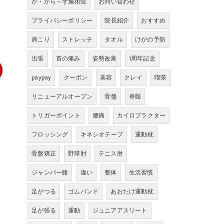
か・から～ず施術院
お問い合わせ
プライバシーポリシー
院長紹介
おすすめ
肩こり
ストレッチ
タオル
けがの予防
出張
首の痛み
姿勢改善
1周年記念
paypay
クーポン
美容
クレイ
喫茶
リニューアルオープン
骨盤
脊髄
トリガーポイント
腰痛
カイロプラクター
フロッシング
キネシオテープ
運動枕
骨盤矯正
野球肘
テニス肘
ジャンパー膝
違い
整体
生活習慣
足がつる
ゴムバンド
あおたけ運動枕
足が張る
運動
ジュニアアスリート