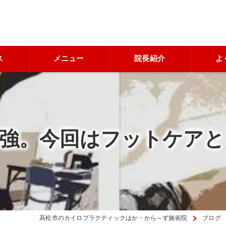
ス
メニュー
院長紹介
よ
勉強。今回はフットケアと
高松市のカイロプラクティックはか・から～ず施術院
ブログ