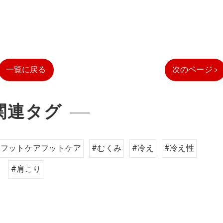
一覧に戻る
次のページ >
関連タグ
#フットケアフットケア
#むくみ
#冷え
#冷え性
#肩こり