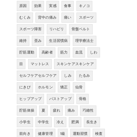
原因
効果
実感
食事
キノコ
むくみ
背中の痛み
痛い
スポーツ
スポーツ障害
リハビリ
骨盤ベルト
維持
歪み
生活習慣病
理学療法士
貯筋運動
高齢者
筋力
血流
しわ
目
マットレス
スキンケアスキンケア
セルフケアセルフケア
しみ
たるみ
にきび
ホルモン
矯正
仙骨
ヒップアップ
バストアップ
骨格
貯筋体操
夏
疲れ
痛み
巧緻性
小学生
中学生
冷え
肥満
長生き
前向き
健康管理
1級
運動習慣
検査