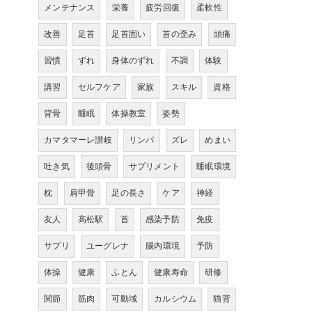
メンテナンス
栄養
疲労回復
柔軟性
改善
足首
足首固い
首の歪み
頭痛
習慣
ずれ
身体のずれ
不調
体験
講習
セルフケア
家族
スキル
資格
背骨
睡眠
体操教室
姿勢
カマタマーレ讃岐
リンパ
ズレ
めまい
吐き気
後頭骨
サプリメント
睡眠環境
枕
肩甲骨
足の長さ
ケア
神経
友人
高松駅
首
感染予防
免疫
サプリ
ユーグレナ
腸内環境
予防
体操
健康
ふとん
健康寿命
研修
関節
筋肉
可動域
カルシウム
猫背