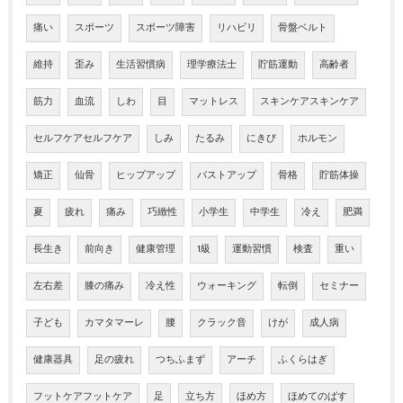
痛い
スポーツ
スポーツ障害
リハビリ
骨盤ベルト
維持
歪み
生活習慣病
理学療法士
貯筋運動
高齢者
筋力
血流
しわ
目
マットレス
スキンケアスキンケア
セルフケアセルフケア
しみ
たるみ
にきび
ホルモン
矯正
仙骨
ヒップアップ
バストアップ
骨格
貯筋体操
夏
疲れ
痛み
巧緻性
小学生
中学生
冷え
肥満
長生き
前向き
健康管理
1級
運動習慣
検査
重い
左右差
膝の痛み
冷え性
ウォーキング
転倒
セミナー
子ども
カマタマーレ
腰
クラック音
けが
成人病
健康器具
足の疲れ
つちふまず
アーチ
ふくらはぎ
フットケアフットケア
足
立ち方
ほめ方
ほめてのばす