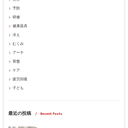
予防
研修
健康器具
冷え
むくみ
アーチ
骨盤
ケア
疲労回復
子ども
最近の投稿
Recent Posts