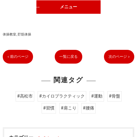
メニュー
体操教室
貯筋体操
< 前のページ
一覧に戻る
次のページ >
関連タグ
#高松市
#カイロプラクティック
#運動
#骨盤
#習慣
#肩こり
#腰痛