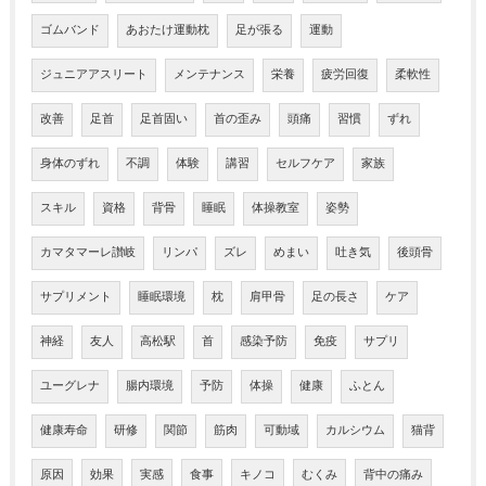
ゴムバンド
あおたけ運動枕
足が張る
運動
ジュニアアスリート
メンテナンス
栄養
疲労回復
柔軟性
改善
足首
足首固い
首の歪み
頭痛
習慣
ずれ
身体のずれ
不調
体験
講習
セルフケア
家族
スキル
資格
背骨
睡眠
体操教室
姿勢
カマタマーレ讃岐
リンパ
ズレ
めまい
吐き気
後頭骨
サプリメント
睡眠環境
枕
肩甲骨
足の長さ
ケア
神経
友人
高松駅
首
感染予防
免疫
サプリ
ユーグレナ
腸内環境
予防
体操
健康
ふとん
健康寿命
研修
関節
筋肉
可動域
カルシウム
猫背
原因
効果
実感
食事
キノコ
むくみ
背中の痛み