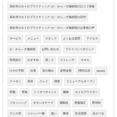
高松市のカイロプラクティック･か・から～ず施術院の口コミ情報
高松市のカイロプラクティック･か・から～ず施術院の評判
高松市のカイロプラクティック･か・から～ず施術院のお客様の声
サービス
メニュー
スタッフ
よくある質問
アクセス
か・から～ず施術院
お問い合わせ
プライバシーポリシー
院長紹介
おすすめ
肩こり
ストレッチ
タオル
けがの予防
出張
首の痛み
姿勢改善
1周年記念
paypay
クーポン
美容
クレイ
喫茶
リニューアルオープン
骨盤
脊髄
トリガーポイント
腰痛
カイロプラクター
フロッシング
キネシオテープ
運動枕
骨盤矯正
野球肘
テニス肘
ジャンパー膝
違い
整体
生活習慣
足がつる