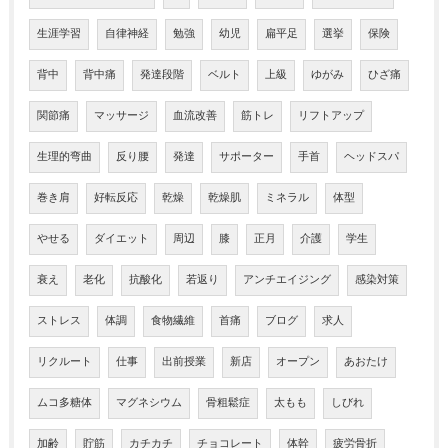
生涯学習
自律神経
勉強
幼児
扁平足
選挙
保険
背中
背中痛
発達段階
ベルト
上級
ゆがみ
ひざ痛
関節痛
マッサージ
血流改善
筋トレ
リフトアップ
生理的弯曲
反り腰
発達
サポーター
手首
ヘッドスパ
巻き肩
好転反応
乾燥
乾燥肌
ミネラル
体型
やせる
ダイエット
周辺
膝
正月
介護
学生
衰え
老化
抗酸化
若返り
アンチエイジング
感染対策
ストレス
体調
食物繊維
首痛
ブログ
求人
リクルート
仕事
出前授業
新店
オープン
あおたけ
ムコ多糖体
マグネシウム
骨粗鬆症
太もも
しびれ
加齢
貯筋
カチカチ
チョコレート
体幹
疲労骨折