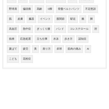
野球肩
偏頭痛
高齢
O脚
骨盤ベルトパンツ
不定愁訴
肌
皮膚
臓器
イベント
股関節
駅近
腕
脚
高血圧
熱中症
ぎっくり腰
バンド
コレステロール
肘
捻挫
応急処置
立ち仕事
水泳
歩き方
認知症
夏ばて
疲労
美
座り方
卓球
筋肉の痛み
AI
こども
花粉症