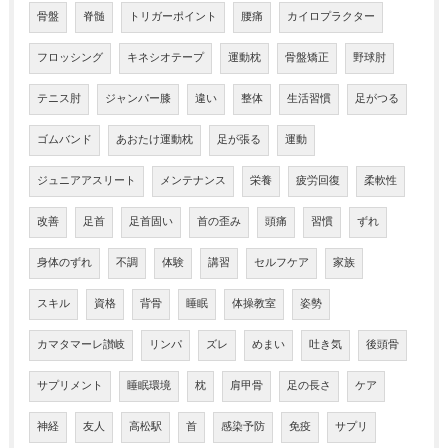
骨盤
脊髄
トリガーポイント
腰痛
カイロプラクター
フロッシング
キネシオテープ
運動枕
骨盤矯正
野球肘
テニス肘
ジャンパー膝
違い
整体
生活習慣
足がつる
ゴムバンド
あおたけ運動枕
足が張る
運動
ジュニアアスリート
メンテナンス
栄養
疲労回復
柔軟性
改善
足首
足首固い
首の歪み
頭痛
習慣
ずれ
身体のずれ
不調
体験
講習
セルフケア
家族
スキル
資格
背骨
睡眠
体操教室
姿勢
カマタマーレ讃岐
リンパ
ズレ
めまい
吐き気
後頭骨
サプリメント
睡眠環境
枕
肩甲骨
足の長さ
ケア
神経
友人
高松駅
首
感染予防
免疫
サプリ