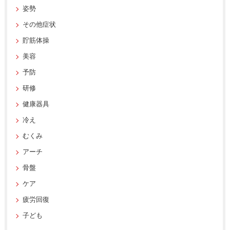
姿勢
その他症状
貯筋体操
美容
予防
研修
健康器具
冷え
むくみ
アーチ
骨盤
ケア
疲労回復
子ども