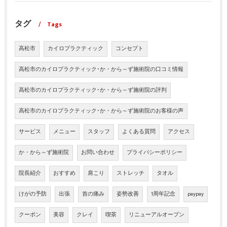
タグ
Tags
高松市
カイロプラクティック
コンセプト
高松市のカイロプラクティック･か・から～ず施術院の口コミ情報
高松市のカイロプラクティック･か・から～ず施術院の評判
高松市のカイロプラクティック･か・から～ず施術院のお客様の声
サービス
メニュー
スタッフ
よくある質問
アクセス
か・から～ず施術院
お問い合わせ
プライバシーポリシー
院長紹介
おすすめ
肩こり
ストレッチ
タオル
けがの予防
出張
首の痛み
姿勢改善
1周年記念
paypay
クーポン
美容
クレイ
喫茶
リニューアルオープン