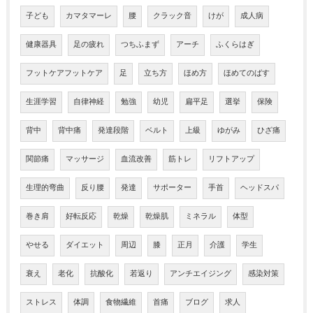
子ども
カマタマーレ
腰
クラック音
けが
成人病
健康器具
足の疲れ
つちふまず
アーチ
ふくらはぎ
フットケアフットケア
足
立ち方
ほめ方
ほめてのばす
生涯学習
自律神経
勉強
幼児
扁平足
選挙
保険
背中
背中痛
発達段階
ベルト
上級
ゆがみ
ひざ痛
関節痛
マッサージ
血流改善
筋トレ
リフトアップ
生理的弯曲
反り腰
発達
サポーター
手首
ヘッドスパ
巻き肩
好転反応
乾燥
乾燥肌
ミネラル
体型
やせる
ダイエット
周辺
膝
正月
介護
学生
衰え
老化
抗酸化
若返り
アンチエイジング
感染対策
ストレス
体調
食物繊維
首痛
ブログ
求人