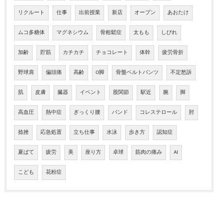
リクルート
仕事
出前授業
新店
オープン
あおたけ
ムコ多糖体
マグネシウム
骨粗鬆症
太もも
しびれ
加齢
貯筋
カチカチ
チョコレート
体幹
疲労骨折
野球肩
偏頭痛
高齢
O脚
骨盤ベルトパンツ
不定愁訴
肌
皮膚
臓器
イベント
股関節
駅近
腕
脚
高血圧
熱中症
ぎっくり腰
バンド
コレステロール
肘
捻挫
応急処置
立ち仕事
水泳
歩き方
認知症
夏ばて
疲労
美
座り方
卓球
筋肉の痛み
AI
こども
花粉症