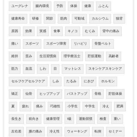
ユーグレナ
腸内環境
予防
体操
健康
ふとん
健康寿命
研修
関節
筋肉
可動域
カルシウム
猫背
原因
効果
実感
食事
キノコ
むくみ
背中の痛み
痛い
スポーツ
スポーツ障害
リハビリ
骨盤ベルト
維持
歪み
生活習慣病
理学療法士
貯筋運動
高齢者
筋力
血流
しわ
目
マットレス
スキンケアスキンケア
セルフケアセルフケア
しみ
たるみ
にきび
ホルモン
矯正
仙骨
ヒップアップ
バストアップ
骨格
貯筋体操
夏
疲れ
痛み
巧緻性
小学生
中学生
冷え
肥満
長生き
前向き
健康管理
1級
運動習慣
検査
重い
左右差
膝の痛み
冷え性
ウォーキング
転倒
セミナー