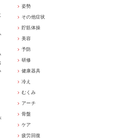
姿勢
に
その他症状
貯筋体操
か
美容
予防
い
研修
お
い
健康器具
冷え
むくみ
アーチ
骨盤
が
ケア
疲労回復