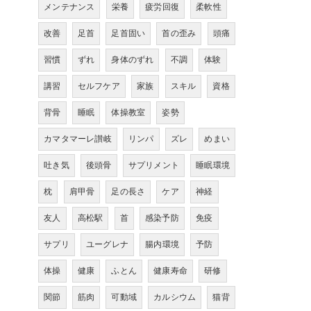
メンテナンス
栄養
疲労回復
柔軟性
改善
足首
足首固い
首の歪み
頭痛
習慣
ずれ
身体のずれ
不調
体験
講習
セルフケア
家族
スキル
資格
背骨
睡眠
体操教室
姿勢
カマタマーレ讃岐
リンパ
ズレ
めまい
吐き気
後頭骨
サプリメント
睡眠環境
枕
肩甲骨
足の長さ
ケア
神経
友人
高松駅
首
感染予防
免疫
サプリ
ユーグレナ
腸内環境
予防
体操
健康
ふとん
健康寿命
研修
関節
筋肉
可動域
カルシウム
猫背