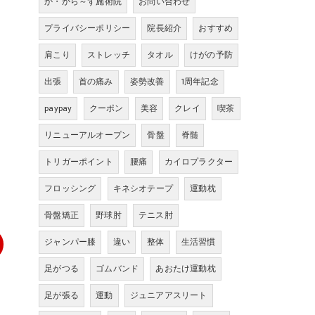
か・から～ず施術院
お問い合わせ
プライバシーポリシー
院長紹介
おすすめ
肩こり
ストレッチ
タオル
けがの予防
出張
首の痛み
姿勢改善
1周年記念
paypay
クーポン
美容
クレイ
喫茶
リニューアルオープン
骨盤
脊髄
トリガーポイント
腰痛
カイロプラクター
フロッシング
キネシオテープ
運動枕
骨盤矯正
野球肘
テニス肘
ジャンパー膝
違い
整体
生活習慣
足がつる
ゴムバンド
あおたけ運動枕
足が張る
運動
ジュニアアスリート