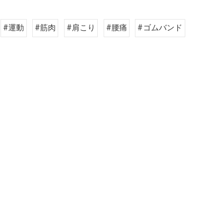
#運動
#筋肉
#肩こり
#腰痛
#ゴムバンド