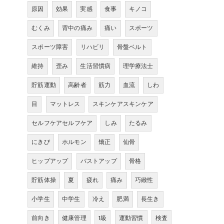
原因
効果
実感
食事
キノコ
むくみ
背中の痛み
痛い
スポーツ
スポーツ障害
リハビリ
骨盤ベルト
維持
歪み
生活習慣病
理学療法士
貯筋運動
高齢者
筋力
血流
しわ
目
マットレス
スキンケアスキンケア
セルフケアセルフケア
しみ
たるみ
にきび
ホルモン
矯正
仙骨
ヒップアップ
バストアップ
骨格
貯筋体操
夏
疲れ
痛み
巧緻性
小学生
中学生
冷え
肥満
長生き
前向き
健康管理
1級
運動習慣
検査