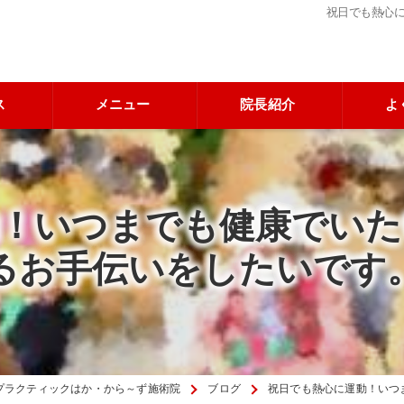
祝日でも熱心
ス
メニュー
院長紹介
よ
動！いつまでも健康でいた
るお手伝いをしたいです
プラクティックはか・から～ず施術院
ブログ
祝日でも熱心に運動！いつ