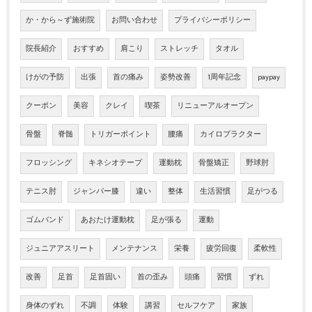
か・から～ず施術院
お問い合わせ
プライバシーポリシー
院長紹介
おすすめ
肩こり
ストレッチ
タオル
けがの予防
出張
首の痛み
姿勢改善
1周年記念
paypay
クーポン
美容
クレイ
喫茶
リニューアルオープン
骨盤
脊髄
トリガーポイント
腰痛
カイロプラクター
フロッシング
キネシオテープ
運動枕
骨盤矯正
野球肘
テニス肘
ジャンパー膝
違い
整体
生活習慣
足がつる
ゴムバンド
あおたけ運動枕
足が張る
運動
ジュニアアスリート
メンテナンス
栄養
疲労回復
柔軟性
改善
足首
足首固い
首の歪み
頭痛
習慣
ずれ
身体のずれ
不調
体験
講習
セルフケア
家族