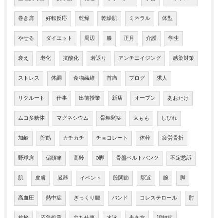
巻き肩
好転反応
乾燥
乾燥肌
ミネラル
体型
やせる
ダイエット
周辺
膝
正月
介護
学生
衰え
老化
抗酸化
若返り
アンチエイジング
感染対策
ストレス
体調
食物繊維
首痛
ブログ
求人
リクルート
仕事
出前授業
新店
オープン
あおたけ
ムコ多糖体
マグネシウム
骨粗鬆症
太もも
しびれ
加齢
貯筋
カチカチ
チョコレート
体幹
疲労骨折
野球肩
偏頭痛
高齢
O脚
骨盤ベルトパンツ
不定愁訴
肌
皮膚
臓器
イベント
股関節
駅近
腕
脚
高血圧
熱中症
ぎっくり腰
バンド
コレステロール
肘