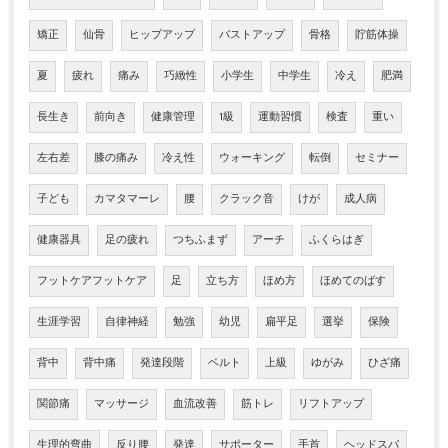
矯正
仙骨
ヒップアップ
バストアップ
骨格
貯筋体操
夏
疲れ
痛み
巧緻性
小学生
中学生
冷え
肥満
長生き
前向き
健康管理
1級
運動習慣
検査
重い
左右差
膝の痛み
冷え性
ウォーキング
転倒
セミナー
子ども
カマタマーレ
腰
クラック音
けが
成人病
健康器具
足の疲れ
つちふまず
アーチ
ふくらはぎ
フットケアフットケア
足
立ち方
ほめ方
ほめてのばす
生涯学習
自律神経
勉強
幼児
扁平足
選挙
保険
背中
背中痛
発達段階
ベルト
上級
ゆがみ
ひざ痛
関節痛
マッサージ
血流改善
筋トレ
リフトアップ
生理的弯曲
反り腰
発達
サポーター
手首
ヘッドスパ