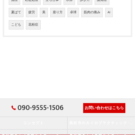
捻挫
応急処置
立ち仕事
水泳
歩き方
認知症
夏ばて
疲労
美
座り方
卓球
筋肉の痛み
AI
こども
花粉症
090-9555-1506
お問い合わせはこちら
コンセプト
高松市のカイロプラクティック･か・から～ず施術院の口コミ情報