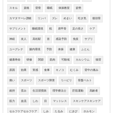
スキル
資格
背骨
睡眠
体操教室
姿勢
カマタマーレ讃岐
リンパ
ズレ
めまい
吐き気
後頭骨
サプリメント
睡眠環境
枕
肩甲骨
足の長さ
ケア
神経
友人
高松駅
首
感染予防
免疫
サプリ
ユーグレナ
腸内環境
予防
体操
健康
ふとん
健康寿命
研修
関節
筋肉
可動域
カルシウム
猫背
原因
効果
実感
食事
キノコ
むくみ
背中の痛み
痛い
スポーツ
スポーツ障害
リハビリ
骨盤ベルト
維持
歪み
生活習慣病
理学療法士
貯筋運動
高齢者
筋力
血流
しわ
目
マットレス
スキンケアスキンケア
セルフケアセルフケア
しみ
たるみ
にきび
ホルモン