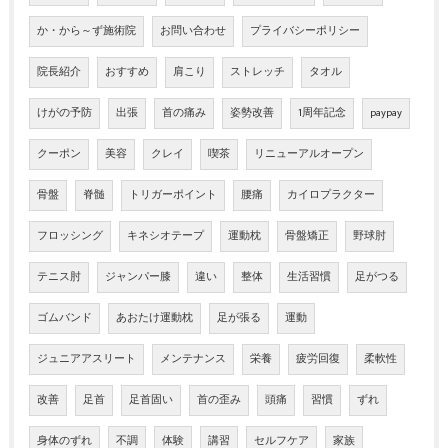
か・から～ず施術院
お問い合わせ
プライバシーポリシー
院長紹介
おすすめ
肩こり
ストレッチ
タオル
けがの予防
出張
首の痛み
姿勢改善
1周年記念
paypay
クーポン
美容
クレイ
喫茶
リニューアルオープン
骨盤
脊髄
トリガーポイント
腰痛
カイロプラクター
フロッシング
キネシオテープ
運動枕
骨盤矯正
野球肘
テニス肘
ジャンパー膝
違い
整体
生活習慣
足がつる
ゴムバンド
あおたけ運動枕
足が張る
運動
ジュニアアスリート
メンテナンス
栄養
疲労回復
柔軟性
改善
足首
足首固い
首の歪み
頭痛
習慣
ずれ
身体のずれ
不調
体験
講習
セルフケア
家族