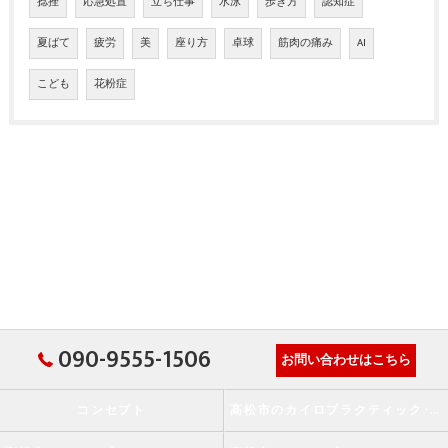
捻挫
応急処置
立ち仕事
水泳
歩き方
認知症
夏ばて
疲労
美
座り方
卓球
筋肉の痛み
AI
こども
花粉症
090-9555-1506
お問い合わせはこちら
コンセプト
高松市のカイロプラクティック･か・から～ず施術院の口コミ情報