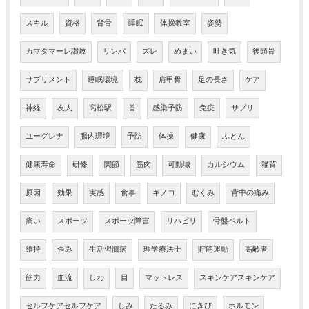
スキル
資格
背骨
睡眠
体操教室
姿勢
カマタマーレ讃岐
リンパ
ズレ
めまい
吐き気
後頭骨
サプリメント
睡眠環境
枕
肩甲骨
足の長さ
ケア
神経
友人
高松駅
首
感染予防
免疫
サプリ
ユーグレナ
腸内環境
予防
体操
健康
ふとん
健康寿命
研修
関節
筋肉
可動域
カルシウム
猫背
原因
効果
実感
食事
キノコ
むくみ
背中の痛み
痛い
スポーツ
スポーツ障害
リハビリ
骨盤ベルト
維持
歪み
生活習慣病
理学療法士
貯筋運動
高齢者
筋力
血流
しわ
目
マットレス
スキンケアスキンケア
セルフケアセルフケア
しみ
たるみ
にきび
ホルモン