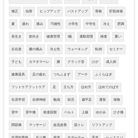
矯正
仙骨
ヒップアップ
バストアップ
骨格
貯筋体操
夏
疲れ
痛み
巧緻性
小学生
中学生
冷え
肥満
長生き
前向き
健康管理
1級
運動習慣
検査
重い
左右差
膝の痛み
冷え性
ウォーキング
転倒
セミナー
子ども
カマタマーレ
腰
クラック音
けが
成人病
健康器具
足の疲れ
つちふまず
アーチ
ふくらはぎ
フットケアフットケア
足
立ち方
ほめ方
ほめてのばす
生涯学習
自律神経
勉強
幼児
扁平足
選挙
保険
背中
背中痛
発達段階
ベルト
上級
ゆがみ
ひざ痛
関節痛
マッサージ
血流改善
筋トレ
リフトアップ
生理的弯曲
反り腰
発達
サポーター
手首
ヘッドスパ