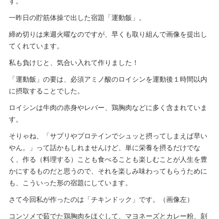
す。
一昨日の貯筋体操で出した宿題「運動飯」。
締め切りは来週火曜なのですが、早くも取り組んで画像を提出し
てくれています。
私も負けじと、気合い入れて作りました！
「運動飯」の要は、必須アミノ酸のロイシンを運動後１時間以内
に摂取することでした。
ロイシンは牛肉の赤身やレバー、鶏胸肉などに多く含まれていま
す。
そりゃね、「サプリやプロテインでシュッと摂ってしまえば早い
やん。」って話かもしれませんけど、単に栄養を摂るだけでな
く、作る（料理する）ことも食べることも楽しむことが人生を豊
かにするものだと思うので、それを楽しみ味わってもらうために
も、こういった形の宿題にしています。
さて今回私が作ったのは「チキンドック」です。（画像左）
コンソメで茹でた鶏胸肉をほぐして、マヨネーズとカレー粉、刻