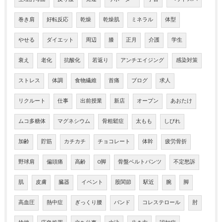
巻き肩
好転反応
乾燥
乾燥肌
ミネラル
体型
やせる
ダイエット
周辺
膝
正月
介護
学生
衰え
老化
抗酸化
若返り
アンチエイジング
感染対策
ストレス
体調
食物繊維
首痛
ブログ
求人
リクルート
仕事
出前授業
新店
オープン
あおたけ
ムコ多糖体
マグネシウム
骨粗鬆症
太もも
しびれ
加齢
貯筋
カチカチ
チョコレート
体幹
疲労骨折
野球肩
偏頭痛
高齢
O脚
骨盤ベルトパンツ
不定愁訴
肌
皮膚
臓器
イベント
股関節
駅近
腕
脚
高血圧
熱中症
ぎっくり腰
バンド
コレステロール
肘