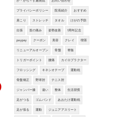
か・から～ず施術院
お問い合わせ
プライバシーポリシー
院長紹介
おすすめ
肩こり
ストレッチ
タオル
けがの予防
出張
首の痛み
姿勢改善
1周年記念
paypay
クーポン
美容
クレイ
喫茶
リニューアルオープン
骨盤
脊髄
トリガーポイント
腰痛
カイロプラクター
フロッシング
キネシオテープ
運動枕
骨盤矯正
野球肘
テニス肘
ジャンパー膝
違い
整体
生活習慣
足がつる
ゴムバンド
あおたけ運動枕
足が張る
運動
ジュニアアスリート