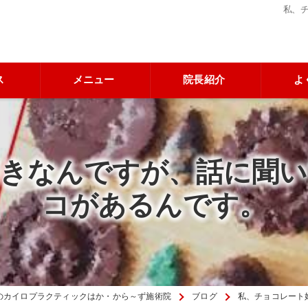
私、
ス
メニュー
院長紹介
よ
好きなんですが、話に聞い
コがあるんです。
のカイロプラクティックはか・から～ず施術院
ブログ
私、チョコレート