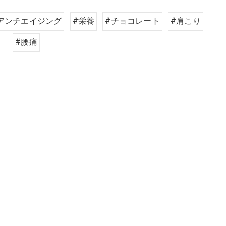
アンチエイジング
#栄養
#チョコレート
#肩こり
#腰痛