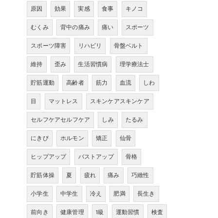
原因
効果
実感
食事
キノコ
むくみ
背中の痛み
痛い
スポーツ
スポーツ障害
リハビリ
骨盤ベルト
維持
歪み
生活習慣病
理学療法士
貯筋運動
高齢者
筋力
血流
しわ
目
マットレス
スキンケアスキンケア
セルフケアセルフケア
しみ
たるみ
にきび
ホルモン
矯正
仙骨
ヒップアップ
バストアップ
骨格
貯筋体操
夏
疲れ
痛み
巧緻性
小学生
中学生
冷え
肥満
長生き
前向き
健康管理
1級
運動習慣
検査