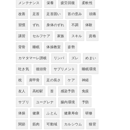
メンテナンス
栄養
疲労回復
柔軟性
改善
足首
足首固い
首の歪み
頭痛
習慣
ずれ
身体のずれ
不調
体験
講習
セルフケア
家族
スキル
資格
背骨
睡眠
体操教室
姿勢
カマタマーレ讃岐
リンパ
ズレ
めまい
吐き気
後頭骨
サプリメント
睡眠環境
枕
肩甲骨
足の長さ
ケア
神経
友人
高松駅
首
感染予防
免疫
サプリ
ユーグレナ
腸内環境
予防
体操
健康
ふとん
健康寿命
研修
関節
筋肉
可動域
カルシウム
猫背