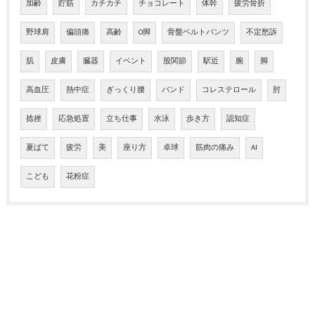
加齢
貯筋
カチカチ
チョコレート
体幹
疲労骨折
野球肩
偏頭痛
高齢
O脚
骨盤ベルトパンツ
不定愁訴
肌
皮膚
臓器
イベント
股関節
駅近
腕
脚
高血圧
熱中症
ぎっくり腰
バンド
コレステロール
肘
捻挫
応急処置
立ち仕事
水泳
歩き方
認知症
夏ばて
疲労
美
座り方
卓球
筋肉の痛み
AI
こども
花粉症