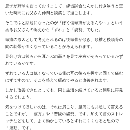
息子が野球を習っておりまして、練習試合なんかに付き添うと空
いた時間にお父さん仲間と談笑して過ごします。
そこでふと話題になったのが「ぼく偏頭痛があるんや～」という
あるお父さんの訴えから「ずれ」と「姿勢」でした。
頭痛の原因として考えられるのは後頭骨が傾き、頸椎と後頭骨の
間の靱帯が固くなっていることが考えられます。
見分け方は後ろから耳たぶの高さを見て左右がそろっているかず
れているかです。
ずれている人は低くなっている側の耳の後ろを押すと固くて痛む
はずですので、そこを整えて緩めてやると改善されます。
しかし改善できたとしても、同じ生活を続けていると簡単に再発
するでしょう。
気をつけてほしいのは、それは肩こり、腰痛にも共通して言える
ことですが、「寝方」や「普段の姿勢」です。加えて首のストレ
ッチなどをして、よく動かしているとずれにくくなると思ので
「運動」です。