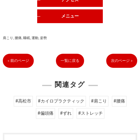
アクセス
メニュー
肩こり
腰痛
睡眠
運動
姿勢
< 前のページ
一覧に戻る
次のページ >
関連タグ
#高松市
#カイロプラクティック
#肩こり
#腰痛
#偏頭痛
#ずれ
#ストレッチ