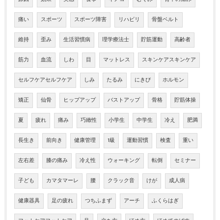
痛い
スポーツ
スポーツ障害
リハビリ
骨盤ベルト
維持
歪み
生活習慣病
理学療法士
貯筋運動
高齢者
筋力
血流
しわ
目
マットレス
スキンケアスキンケア
セルフケアセルフケア
しみ
たるみ
にきび
ホルモン
矯正
仙骨
ヒップアップ
バストアップ
骨格
貯筋体操
夏
疲れ
痛み
巧緻性
小学生
中学生
冷え
肥満
長生き
前向き
健康管理
1級
運動習慣
検査
重い
左右差
膝の痛み
冷え性
ウォーキング
転倒
セミナー
子ども
カマタマーレ
腰
クラック音
けが
成人病
健康器具
足の疲れ
つちふまず
アーチ
ふくらはぎ