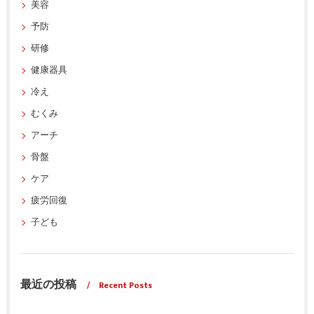
美容
予防
研修
健康器具
冷え
むくみ
アーチ
骨盤
ケア
疲労回復
子ども
最近の投稿
Recent Posts