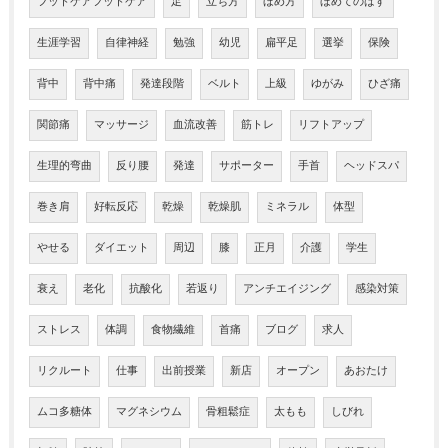
フットケアフットケア
足
立ち方
ほめ方
ほめてのばす
生涯学習
自律神経
勉強
幼児
扁平足
選挙
保険
背中
背中痛
発達段階
ベルト
上級
ゆがみ
ひざ痛
関節痛
マッサージ
血流改善
筋トレ
リフトアップ
生理的弯曲
反り腰
発達
サポーター
手首
ヘッドスパ
巻き肩
好転反応
乾燥
乾燥肌
ミネラル
体型
やせる
ダイエット
周辺
膝
正月
介護
学生
衰え
老化
抗酸化
若返り
アンチエイジング
感染対策
ストレス
体調
食物繊維
首痛
ブログ
求人
リクルート
仕事
出前授業
新店
オープン
あおたけ
ムコ多糖体
マグネシウム
骨粗鬆症
太もも
しびれ