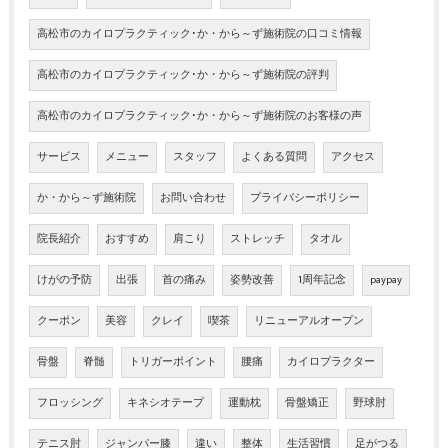
高松市のカイロプラクティック･か・から～ず施術院の口コミ情報
高松市のカイロプラクティック･か・から～ず施術院の評判
高松市のカイロプラクティック･か・から～ず施術院のお客様の声
サービス
メニュー
スタッフ
よくある質問
アクセス
か・から～ず施術院
お問い合わせ
プライバシーポリシー
院長紹介
おすすめ
肩こり
ストレッチ
タオル
けがの予防
出張
首の痛み
姿勢改善
1周年記念
paypay
クーポン
美容
クレイ
喫茶
リニューアルオープン
骨盤
脊髄
トリガーポイント
腰痛
カイロプラクター
フロッシング
キネシオテープ
運動枕
骨盤矯正
野球肘
テニス肘
ジャンパー膝
違い
整体
生活習慣
足がつる