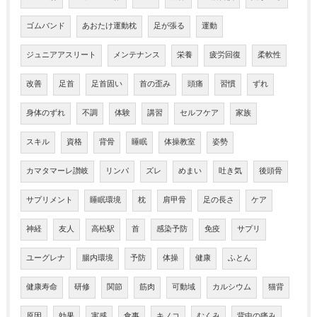
ゴムバンド
あおたけ運動枕
足が張る
運動
ジュニアアスリート
メンテナンス
栄養
疲労回復
柔軟性
改善
足首
足首固い
首の歪み
頭痛
習慣
ずれ
身体のずれ
不調
体験
講習
セルフケア
家族
スキル
資格
背骨
睡眠
体操教室
姿勢
カマタマーレ讃岐
リンパ
ズレ
めまい
吐き気
後頭骨
サプリメント
睡眠環境
枕
肩甲骨
足の長さ
ケア
神経
友人
高松駅
首
感染予防
免疫
サプリ
ユーグレナ
腸内環境
予防
体操
健康
ふとん
健康寿命
研修
関節
筋肉
可動域
カルシウム
猫背
原因
効果
実感
食事
キノコ
むくみ
背中の痛み