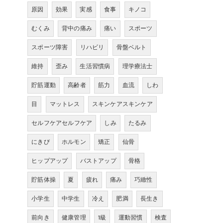
原因
効果
実感
食事
キノコ
むくみ
背中の痛み
痛い
スポーツ
スポーツ障害
リハビリ
骨盤ベルト
維持
歪み
生活習慣病
理学療法士
貯筋運動
高齢者
筋力
血流
しわ
目
マットレス
スキンケアスキンケア
セルフケアセルフケア
しみ
たるみ
にきび
ホルモン
矯正
仙骨
ヒップアップ
バストアップ
骨格
貯筋体操
夏
疲れ
痛み
巧緻性
小学生
中学生
冷え
肥満
長生き
前向き
健康管理
1級
運動習慣
検査