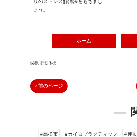
りのストレス解消法をもちまし
ょう。
ホーム
栄養
貯筋体操
< 前のページ
#高松市
#カイロプラクティック
#運