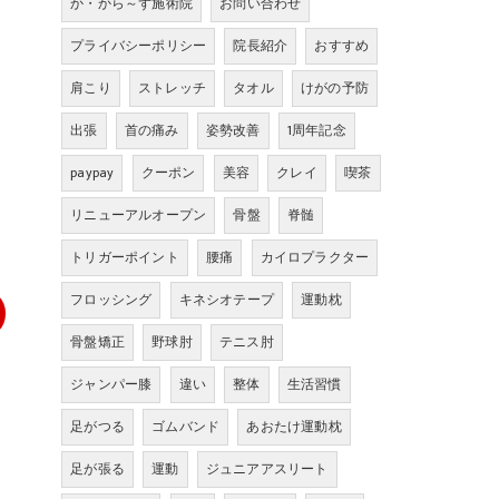
か・から～ず施術院
お問い合わせ
プライバシーポリシー
院長紹介
おすすめ
肩こり
ストレッチ
タオル
けがの予防
出張
首の痛み
姿勢改善
1周年記念
paypay
クーポン
美容
クレイ
喫茶
リニューアルオープン
骨盤
脊髄
トリガーポイント
腰痛
カイロプラクター
フロッシング
キネシオテープ
運動枕
骨盤矯正
野球肘
テニス肘
ジャンパー膝
違い
整体
生活習慣
足がつる
ゴムバンド
あおたけ運動枕
足が張る
運動
ジュニアアスリート