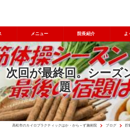
ス
メニュー
院長紹介
よ
、次回が最終回。シーズ
題
高松市のカイロプラクティックはか・から～ず施術院
ブログ
貯