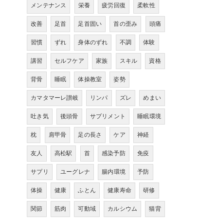
メンテナンス
栄養
疲労回復
柔軟性
改善
足首
足首固い
首の歪み
頭痛
習慣
ずれ
身体のずれ
不調
体験
講習
セルフケア
家族
スキル
資格
背骨
睡眠
体操教室
姿勢
カマタマーレ讃岐
リンパ
ズレ
めまい
吐き気
後頭骨
サプリメント
睡眠環境
枕
肩甲骨
足の長さ
ケア
神経
友人
高松駅
首
感染予防
免疫
サプリ
ユーグレナ
腸内環境
予防
体操
健康
ふとん
健康寿命
研修
関節
筋肉
可動域
カルシウム
猫背