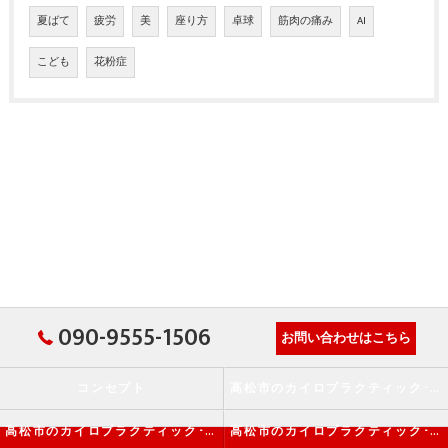
夏ばて
疲労
美
座り方
卓球
筋肉の痛み
AI
こども
花粉症
090-9555-1506
お問い合わせはこちら
コンセプト
高松市のカイロプラクティック･か・から～ず施術院の口コミ情報
高松市のカイロプラクティック･か・から～ず施術院の評判
高松市のカイロプラクティック･か・から～ず施術院のお客様の声