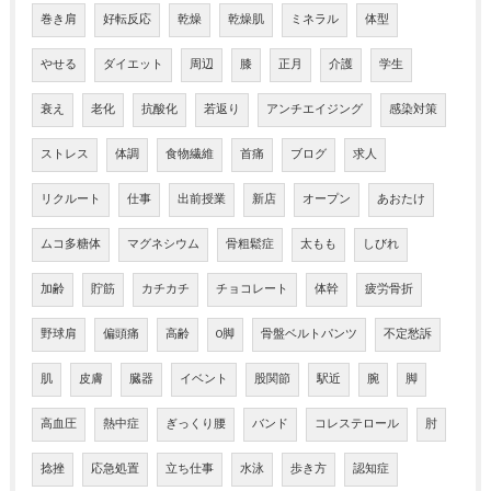
巻き肩
好転反応
乾燥
乾燥肌
ミネラル
体型
やせる
ダイエット
周辺
膝
正月
介護
学生
衰え
老化
抗酸化
若返り
アンチエイジング
感染対策
ストレス
体調
食物繊維
首痛
ブログ
求人
リクルート
仕事
出前授業
新店
オープン
あおたけ
ムコ多糖体
マグネシウム
骨粗鬆症
太もも
しびれ
加齢
貯筋
カチカチ
チョコレート
体幹
疲労骨折
野球肩
偏頭痛
高齢
O脚
骨盤ベルトパンツ
不定愁訴
肌
皮膚
臓器
イベント
股関節
駅近
腕
脚
高血圧
熱中症
ぎっくり腰
バンド
コレステロール
肘
捻挫
応急処置
立ち仕事
水泳
歩き方
認知症