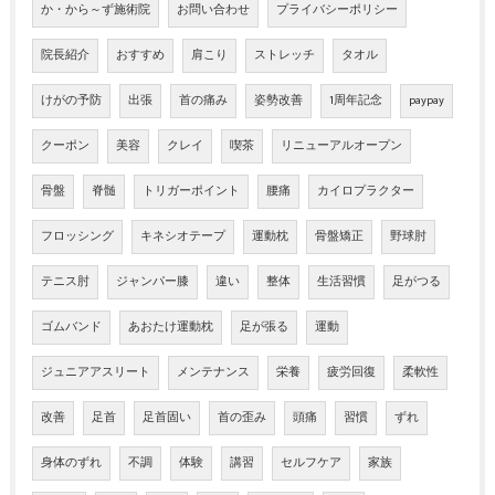
か・から～ず施術院
お問い合わせ
プライバシーポリシー
院長紹介
おすすめ
肩こり
ストレッチ
タオル
けがの予防
出張
首の痛み
姿勢改善
1周年記念
paypay
クーポン
美容
クレイ
喫茶
リニューアルオープン
骨盤
脊髄
トリガーポイント
腰痛
カイロプラクター
フロッシング
キネシオテープ
運動枕
骨盤矯正
野球肘
テニス肘
ジャンパー膝
違い
整体
生活習慣
足がつる
ゴムバンド
あおたけ運動枕
足が張る
運動
ジュニアアスリート
メンテナンス
栄養
疲労回復
柔軟性
改善
足首
足首固い
首の歪み
頭痛
習慣
ずれ
身体のずれ
不調
体験
講習
セルフケア
家族