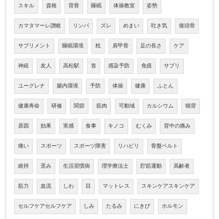
スキル
資格
背骨
睡眠
体操教室
姿勢
カマタマーレ讃岐
リンパ
ズレ
めまい
吐き気
後頭骨
サプリメント
睡眠環境
枕
肩甲骨
足の長さ
ケア
神経
友人
高松駅
首
感染予防
免疫
サプリ
ユーグレナ
腸内環境
予防
体操
健康
ふとん
健康寿命
研修
関節
筋肉
可動域
カルシウム
猫背
原因
効果
実感
食事
キノコ
むくみ
背中の痛み
痛い
スポーツ
スポーツ障害
リハビリ
骨盤ベルト
維持
歪み
生活習慣病
理学療法士
貯筋運動
高齢者
筋力
血流
しわ
目
マットレス
スキンケアスキンケア
セルフケアセルフケア
しみ
たるみ
にきび
ホルモン