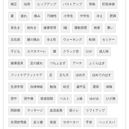
矯正
仙骨
ヒップアップ
バストアップ
骨格
貯筋体操
夏
疲れ
痛み
巧緻性
小学生
中学生
冷え
肥満
長生き
前向き
健康管理
1級
運動習慣
検査
重い
左右差
膝の痛み
冷え性
ウォーキング
転倒
セミナー
子ども
カマタマーレ
腰
クラック音
けが
成人病
健康器具
足の疲れ
つちふまず
アーチ
ふくらはぎ
フットケアフットケア
足
立ち方
ほめ方
ほめてのばす
生涯学習
自律神経
勉強
幼児
扁平足
選挙
保険
背中
背中痛
発達段階
ベルト
上級
ゆがみ
ひざ痛
関節痛
マッサージ
血流改善
筋トレ
リフトアップ
生理的弯曲
反り腰
発達
サポーター
手首
ヘッドスパ