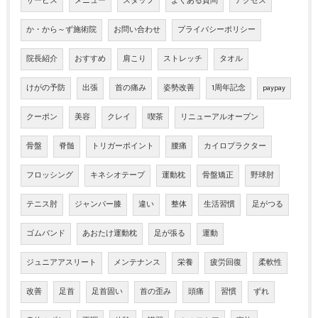
サービス
メニュー
スタッフ
よくある質問
アクセス
か・から～ず施術院
お問い合わせ
プライバシーポリシー
院長紹介
おすすめ
肩こり
ストレッチ
タオル
けがの予防
出張
首の痛み
姿勢改善
1周年記念
paypay
クーポン
美容
クレイ
喫茶
リニューアルオープン
骨盤
脊髄
トリガーポイント
腰痛
カイロプラクター
フロッシング
キネシオテープ
運動枕
骨盤矯正
野球肘
テニス肘
ジャンパー膝
違い
整体
生活習慣
足がつる
ゴムバンド
あおたけ運動枕
足が張る
運動
ジュニアアスリート
メンテナンス
栄養
疲労回復
柔軟性
改善
足首
足首固い
首の歪み
頭痛
習慣
ずれ