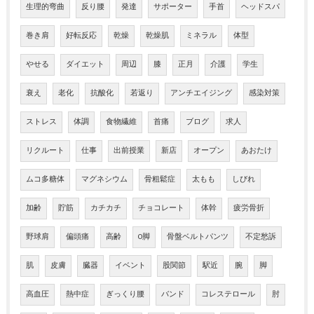
生理的弯曲
反り腰
発達
サポーター
手首
ヘッドスパ
巻き肩
好転反応
乾燥
乾燥肌
ミネラル
体型
やせる
ダイエット
周辺
膝
正月
介護
学生
衰え
老化
抗酸化
若返り
アンチエイジング
感染対策
ストレス
体調
食物繊維
首痛
ブログ
求人
リクルート
仕事
出前授業
新店
オープン
あおたけ
ムコ多糖体
マグネシウム
骨粗鬆症
太もも
しびれ
加齢
貯筋
カチカチ
チョコレート
体幹
疲労骨折
野球肩
偏頭痛
高齢
O脚
骨盤ベルトパンツ
不定愁訴
肌
皮膚
臓器
イベント
股関節
駅近
腕
脚
高血圧
熱中症
ぎっくり腰
バンド
コレステロール
肘