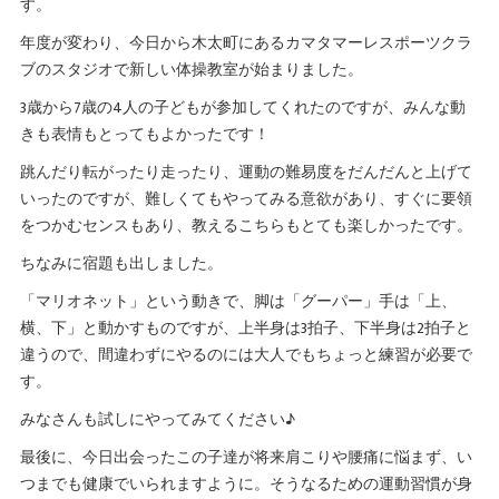
す。
年度が変わり、今日から木太町にあるカマタマーレスポーツクラ
ブのスタジオで新しい体操教室が始まりました。
3歳から7歳の4人の子どもが参加してくれたのですが、みんな動
きも表情もとってもよかったです！
跳んだり転がったり走ったり、運動の難易度をだんだんと上げて
いったのですが、難しくてもやってみる意欲があり、すぐに要領
をつかむセンスもあり、教えるこちらもとても楽しかったです。
ちなみに宿題も出しました。
「マリオネット」という動きで、脚は「グーパー」手は「上、
横、下」と動かすものですが、上半身は3拍子、下半身は2拍子と
違うので、間違わずにやるのには大人でもちょっと練習が必要で
す。
みなさんも試しにやってみてください♪
最後に、今日出会ったこの子達が将来肩こりや腰痛に悩まず、い
つまでも健康でいられますように。そうなるための運動習慣が身