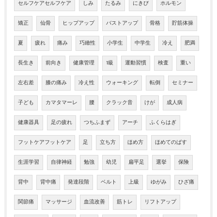
セルフケアセルフケア
しみ
たるみ
にきび
ホルモン
矯正
仙骨
ヒップアップ
バストアップ
骨格
貯筋体操
夏
疲れ
痛み
巧緻性
小学生
中学生
冷え
肥満
長生き
前向き
健康管理
1級
運動習慣
検査
重い
左右差
膝の痛み
冷え性
ウォーキング
転倒
セミナー
子ども
カマタマーレ
腰
クラック音
けが
成人病
健康器具
足の疲れ
つちふまず
アーチ
ふくらはぎ
フットケアフットケア
足
立ち方
ほめ方
ほめてのばす
生涯学習
自律神経
勉強
幼児
扁平足
選挙
保険
背中
背中痛
発達段階
ベルト
上級
ゆがみ
ひざ痛
関節痛
マッサージ
血流改善
筋トレ
リフトアップ