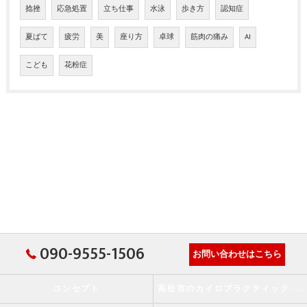
捻挫
応急処置
立ち仕事
水泳
歩き方
認知症
夏ばて
疲労
美
座り方
卓球
筋肉の痛み
AI
こども
花粉症
090-9555-1506
お問い合わせはこちら
コンセプト
高松市のカイロプラクティック･か・から～ず施術院の口コミ情報