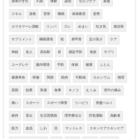
身体のずれ
不調
体験
講習
セルフケア
家族
スキル
資格
背骨
睡眠
体操教室
姿勢
カマタマーレ讃岐
リンパ
ズレ
めまい
吐き気
後頭骨
サプリメント
睡眠環境
枕
肩甲骨
足の長さ
ケア
神経
友人
高松駅
首
感染予防
免疫
サプリ
ユーグレナ
腸内環境
予防
体操
健康
ふとん
健康寿命
研修
関節
筋肉
可動域
カルシウム
猫背
原因
効果
実感
食事
キノコ
むくみ
背中の痛み
痛い
スポーツ
スポーツ障害
リハビリ
骨盤ベルト
維持
歪み
生活習慣病
理学療法士
貯筋運動
高齢者
筋力
血流
しわ
目
マットレス
スキンケアスキンケア