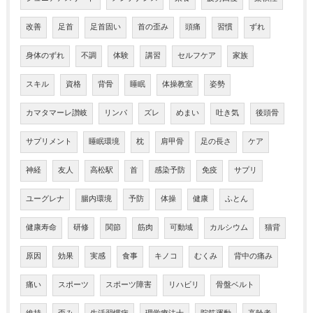
改善
足首
足首固い
首の歪み
頭痛
習慣
ずれ
身体のずれ
不調
体験
講習
セルフケア
家族
スキル
資格
背骨
睡眠
体操教室
姿勢
カマタマーレ讃岐
リンパ
ズレ
めまい
吐き気
後頭骨
サプリメント
睡眠環境
枕
肩甲骨
足の長さ
ケア
神経
友人
高松駅
首
感染予防
免疫
サプリ
ユーグレナ
腸内環境
予防
体操
健康
ふとん
健康寿命
研修
関節
筋肉
可動域
カルシウム
猫背
原因
効果
実感
食事
キノコ
むくみ
背中の痛み
痛い
スポーツ
スポーツ障害
リハビリ
骨盤ベルト