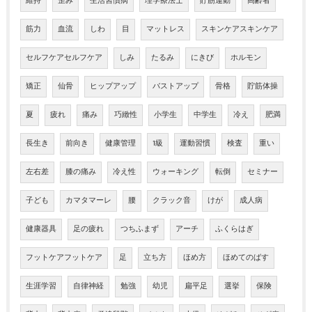
維持
歪み
生活習慣病
理学療法士
貯筋運動
高齢者
筋力
血流
しわ
目
マットレス
スキンケアスキンケア
セルフケアセルフケア
しみ
たるみ
にきび
ホルモン
矯正
仙骨
ヒップアップ
バストアップ
骨格
貯筋体操
夏
疲れ
痛み
巧緻性
小学生
中学生
冷え
肥満
長生き
前向き
健康管理
1級
運動習慣
検査
重い
左右差
膝の痛み
冷え性
ウォーキング
転倒
セミナー
子ども
カマタマーレ
腰
クラック音
けが
成人病
健康器具
足の疲れ
つちふまず
アーチ
ふくらはぎ
フットケアフットケア
足
立ち方
ほめ方
ほめてのばす
生涯学習
自律神経
勉強
幼児
扁平足
選挙
保険