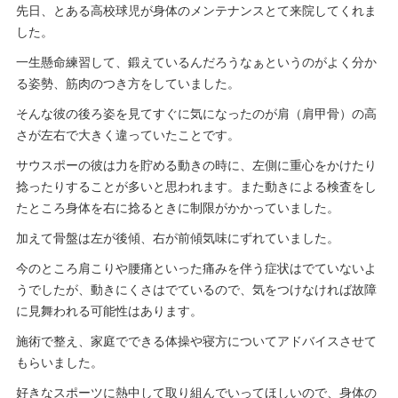
先日、とある高校球児が身体のメンテナンスとて来院してくれま
した。
一生懸命練習して、鍛えているんだろうなぁというのがよく分か
る姿勢、筋肉のつき方をしていました。
そんな彼の後ろ姿を見てすぐに気になったのが肩（肩甲骨）の高
さが左右で大きく違っていたことです。
サウスポーの彼は力を貯める動きの時に、左側に重心をかけたり
捻ったりすることが多いと思われます。また動きによる検査をし
たところ身体を右に捻るときに制限がかかっていました。
加えて骨盤は左が後傾、右が前傾気味にずれていました。
今のところ肩こりや腰痛といった痛みを伴う症状はでていないよ
うでしたが、動きにくさはでているので、気をつけなければ故障
に見舞われる可能性はあります。
施術で整え、家庭でできる体操や寝方についてアドバイスさせて
もらいました。
好きなスポーツに熱中して取り組んでいってほしいので、身体の