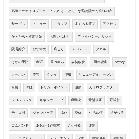
高松市のカイロプラクティック･か・から～ず施術院のお客様の声
サービス
メニュー
スタッフ
よくある質問
アクセス
か・から～ず施術院
お問い合わせ
プライバシーポリシー
院長紹介
おすすめ
肩こり
ストレッチ
タオル
けがの予防
出張
首の痛み
姿勢改善
1周年記念
paypay
クーポン
美容
クレイ
喫茶
リニューアルオープン
骨盤
脊髄
トリガーポイント
腰痛
カイロプラクター
フロッシング
キネシオテープ
運動枕
骨盤矯正
野球肘
テニス肘
ジャンパー膝
違い
整体
生活習慣
足がつる
ゴムバンド
あおたけ運動枕
足が張る
運動
ジュニアアスリート
メンテナンス
栄養
疲労回復
柔軟性