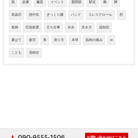
肌
皮膚
臓器
イベント
股関節
駅近
腕
脚
高血圧
熱中症
ぎっくり腰
バンド
コレステロール
肘
捻挫
応急処置
立ち仕事
水泳
歩き方
認知症
夏ばて
疲労
美
座り方
卓球
筋肉の痛み
AI
こども
花粉症
090-9555-1506
お問い合わせはこちら