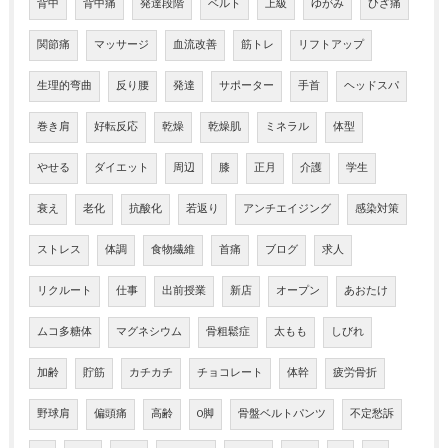
背中
背中痛
発達段階
ベルト
上級
ゆがみ
ひざ痛
関節痛
マッサージ
血流改善
筋トレ
リフトアップ
生理的弯曲
反り腰
発達
サポーター
手首
ヘッドスパ
巻き肩
好転反応
乾燥
乾燥肌
ミネラル
体型
やせる
ダイエット
周辺
膝
正月
介護
学生
衰え
老化
抗酸化
若返り
アンチエイジング
感染対策
ストレス
体調
食物繊維
首痛
ブログ
求人
リクルート
仕事
出前授業
新店
オープン
あおたけ
ムコ多糖体
マグネシウム
骨粗鬆症
太もも
しびれ
加齢
貯筋
カチカチ
チョコレート
体幹
疲労骨折
野球肩
偏頭痛
高齢
O脚
骨盤ベルトパンツ
不定愁訴