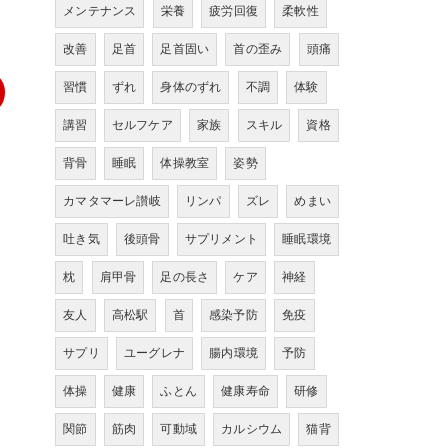
メンテナンス
栄養
疲労回復
柔軟性
改善
足首
足首固い
首の歪み
頭痛
習慣
ずれ
身体のずれ
不調
体験
講習
セルフケア
家族
スキル
資格
背骨
睡眠
体操教室
姿勢
カマタマーレ讃岐
リンパ
ズレ
めまい
吐き気
後頭骨
サプリメント
睡眠環境
枕
肩甲骨
足の長さ
ケア
神経
友人
高松駅
首
感染予防
免疫
サプリ
ユーグレナ
腸内環境
予防
体操
健康
ふとん
健康寿命
研修
関節
筋肉
可動域
カルシウム
猫背