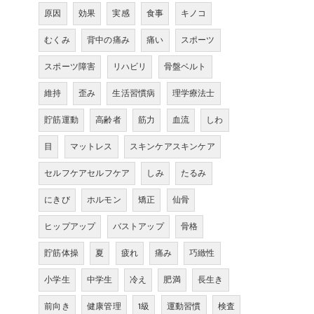
原因
効果
実感
食事
キノコ
むくみ
背中の痛み
痛い
スポーツ
スポーツ障害
リハビリ
骨盤ベルト
維持
歪み
生活習慣病
理学療法士
貯筋運動
高齢者
筋力
血流
しわ
目
マットレス
スキンケアスキンケア
セルフケアセルフケア
しみ
たるみ
にきび
ホルモン
矯正
仙骨
ヒップアップ
バストアップ
骨格
貯筋体操
夏
疲れ
痛み
巧緻性
小学生
中学生
冷え
肥満
長生き
前向き
健康管理
1級
運動習慣
検査