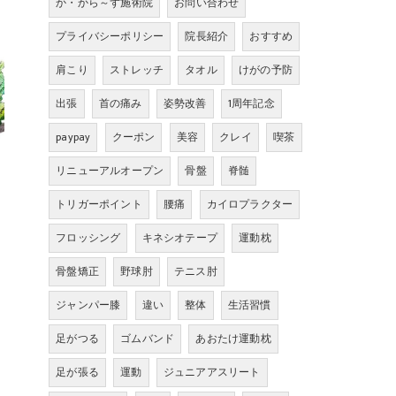
か・から～ず施術院
お問い合わせ
プライバシーポリシー
院長紹介
おすすめ
肩こり
ストレッチ
タオル
けがの予防
出張
首の痛み
姿勢改善
1周年記念
paypay
クーポン
美容
クレイ
喫茶
リニューアルオープン
骨盤
脊髄
トリガーポイント
腰痛
カイロプラクター
フロッシング
キネシオテープ
運動枕
骨盤矯正
野球肘
テニス肘
ジャンパー膝
違い
整体
生活習慣
足がつる
ゴムバンド
あおたけ運動枕
足が張る
運動
ジュニアアスリート