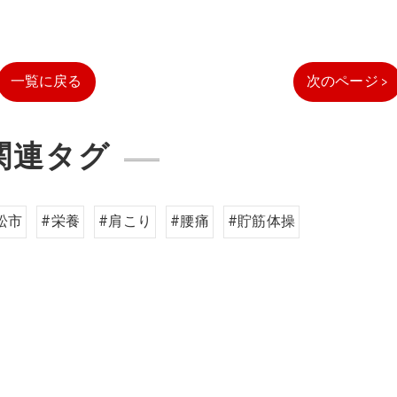
一覧に戻る
次のページ >
関連タグ
松市
#栄養
#肩こり
#腰痛
#貯筋体操