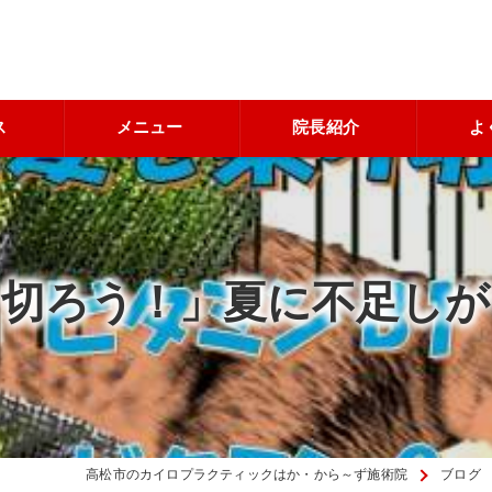
ス
メニュー
院長紹介
よ
り切ろう！」夏に不足しが
高松市のカイロプラクティックはか・から～ず施術院
ブログ