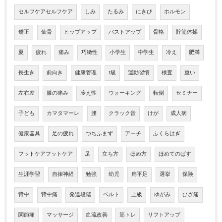
セルフケアセルフケア
しみ
たるみ
にきび
ホルモン
矯正
仙骨
ヒップアップ
バストアップ
骨格
貯筋体操
夏
疲れ
痛み
巧緻性
小学生
中学生
冷え
肥満
長生き
前向き
健康管理
1級
運動習慣
検査
重い
左右差
膝の痛み
冷え性
ウォーキング
転倒
セミナー
子ども
カマタマーレ
腰
クラック音
けが
成人病
健康器具
足の疲れ
つちふまず
アーチ
ふくらはぎ
フットケアフットケア
足
立ち方
ほめ方
ほめてのばす
生涯学習
自律神経
勉強
幼児
扁平足
選挙
保険
背中
背中痛
発達段階
ベルト
上級
ゆがみ
ひざ痛
関節痛
マッサージ
血流改善
筋トレ
リフトアップ