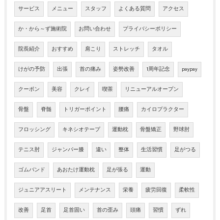
サービス
メニュー
スタッフ
よくある質問
アクセス
か・から～ず施術院
お問い合わせ
プライバシーポリシー
院長紹介
おすすめ
肩こり
ストレッチ
タオル
けがの予防
出張
首の痛み
姿勢改善
1周年記念
paypay
クーポン
美容
クレイ
喫茶
リニューアルオープン
骨盤
脊髄
トリガーポイント
腰痛
カイロプラクター
フロッシング
キネシオテープ
運動枕
骨盤矯正
野球肘
テニス肘
ジャンパー膝
違い
整体
生活習慣
足がつる
ゴムバンド
あおたけ運動枕
足が張る
運動
ジュニアアスリート
メンテナンス
栄養
疲労回復
柔軟性
改善
足首
足首固い
首の歪み
頭痛
習慣
ずれ