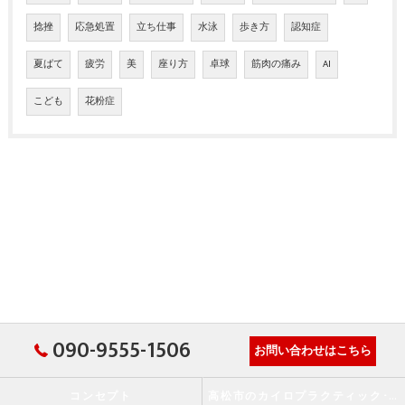
捻挫
応急処置
立ち仕事
水泳
歩き方
認知症
夏ばて
疲労
美
座り方
卓球
筋肉の痛み
AI
こども
花粉症
090-9555-1506
お問い合わせはこちら
コンセプト
高松市のカイロプラクティック･か・から～ず施術院の口コミ情報