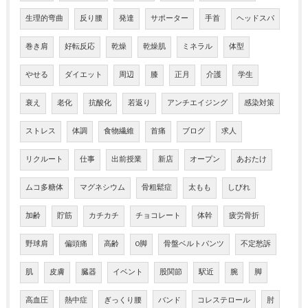
生理的弯曲
反り腰
発達
サポーター
手首
ヘッドスパ
巻き肩
好転反応
乾燥
乾燥肌
ミネラル
体型
やせる
ダイエット
周辺
膝
正月
介護
学生
衰え
老化
抗酸化
若返り
アンチエイジング
感染対策
ストレス
体調
食物繊維
首痛
ブログ
求人
リクルート
仕事
出前授業
新店
オープン
あおたけ
ムコ多糖体
マグネシウム
骨粗鬆症
太もも
しびれ
加齢
貯筋
カチカチ
チョコレート
体幹
疲労骨折
野球肩
偏頭痛
高齢
O脚
骨盤ベルトパンツ
不定愁訴
肌
皮膚
臓器
イベント
股関節
駅近
腕
脚
高血圧
熱中症
ぎっくり腰
バンド
コレステロール
肘