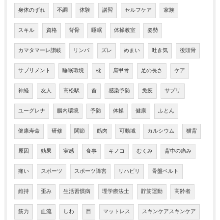
身体のずれ
不調
体験
講習
セルフケア
家族
スキル
資格
背骨
睡眠
体操教室
姿勢
カマタマーレ讃岐
リンパ
ズレ
めまい
吐き気
後頭骨
サプリメント
睡眠環境
枕
肩甲骨
足の長さ
ケア
神経
友人
高松駅
首
感染予防
免疫
サプリ
ユーグレナ
腸内環境
予防
体操
健康
ふとん
健康寿命
研修
関節
筋肉
可動域
カルシウム
猫背
原因
効果
実感
食事
キノコ
むくみ
背中の痛み
痛い
スポーツ
スポーツ障害
リハビリ
骨盤ベルト
維持
歪み
生活習慣病
理学療法士
貯筋運動
高齢者
筋力
血流
しわ
目
マットレス
スキンケアスキンケア