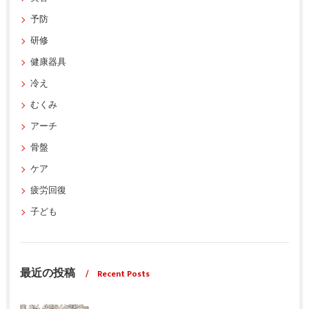
予防
研修
健康器具
冷え
むくみ
アーチ
骨盤
ケア
疲労回復
子ども
最近の投稿
Recent Posts