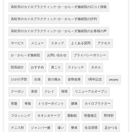
高松市のカイロプラクティック･か・から～ず施術院の口コミ情報
高松市のカイロプラクティック･か・から～ず施術院の評判
高松市のカイロプラクティック･か・から～ず施術院のお客様の声
サービス
メニュー
スタッフ
よくある質問
アクセス
か・から～ず施術院
お問い合わせ
プライバシーポリシー
院長紹介
おすすめ
肩こり
ストレッチ
タオル
けがの予防
出張
首の痛み
姿勢改善
1周年記念
paypay
クーポン
美容
クレイ
喫茶
リニューアルオープン
骨盤
脊髄
トリガーポイント
腰痛
カイロプラクター
フロッシング
キネシオテープ
運動枕
骨盤矯正
野球肘
テニス肘
ジャンパー膝
違い
整体
生活習慣
足がつる