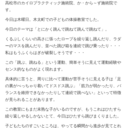
高松市のカイロプラクティック施術院、か・から～ず施術院で
す。
今日は木曜日。木太町での子どもの体操教室でした。
今日のテーマは「とにかく跳んで跳ねて跳んで跳ねて」。
くるぶしくらいの高さに張ったロープを繰り返し跳んだり、ラダ
ーのマスを跳んだり、並べた跳び箱を連続で跳び乗ったり・・・
私はもうふくらはぎが破裂しそうです・・・
この「跳ぶ、跳ねる」という運動、簡単そうに見えて運動経験や
センス的なものがよく現れます。
具体的に言うと、周りに比べて運動が苦手そうに見える子は「足
の裏がべっちゃり着いてドスドス跳ぶ」「筋力が弱かったり、バ
ランスを維持できなかったりして連続で跳べない」といって特徴
が見られることがあります。
この教室にもまだ未熟な子がいるのですが、もうこれはひたすら
繰り返しやるしかないとて、今日はひたすら跳びまくりました。
子どもたちのすごいところは、やってる瞬間から進歩が見てとれ