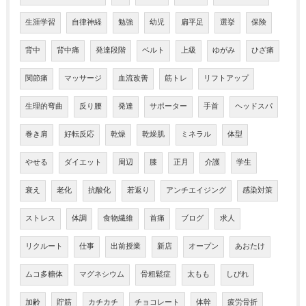
生涯学習
自律神経
勉強
幼児
扁平足
選挙
保険
背中
背中痛
発達段階
ベルト
上級
ゆがみ
ひざ痛
関節痛
マッサージ
血流改善
筋トレ
リフトアップ
生理的弯曲
反り腰
発達
サポーター
手首
ヘッドスパ
巻き肩
好転反応
乾燥
乾燥肌
ミネラル
体型
やせる
ダイエット
周辺
膝
正月
介護
学生
衰え
老化
抗酸化
若返り
アンチエイジング
感染対策
ストレス
体調
食物繊維
首痛
ブログ
求人
リクルート
仕事
出前授業
新店
オープン
あおたけ
ムコ多糖体
マグネシウム
骨粗鬆症
太もも
しびれ
加齢
貯筋
カチカチ
チョコレート
体幹
疲労骨折