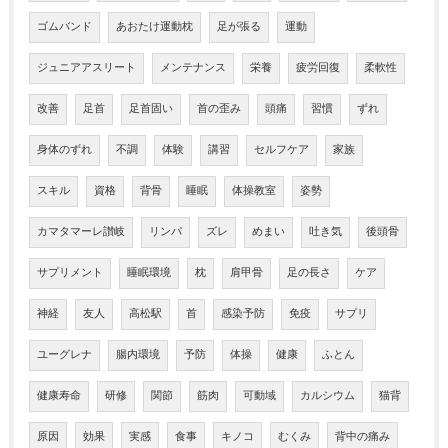
ゴムバンド
あおたけ運動枕
足が張る
運動
ジュニアアスリート
メンテナンス
栄養
疲労回復
柔軟性
改善
足首
足首固い
首の歪み
頭痛
習慣
ずれ
身体のずれ
不調
体験
講習
セルフケア
家族
スキル
資格
背骨
睡眠
体操教室
姿勢
カマタマーレ讃岐
リンパ
ズレ
めまい
吐き気
後頭骨
サプリメント
睡眠環境
枕
肩甲骨
足の長さ
ケア
神経
友人
高松駅
首
感染予防
免疫
サプリ
ユーグレナ
腸内環境
予防
体操
健康
ふとん
健康寿命
研修
関節
筋肉
可動域
カルシウム
猫背
原因
効果
実感
食事
キノコ
むくみ
背中の痛み