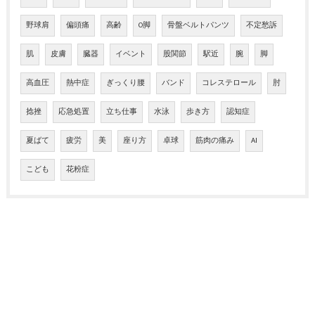
野球肩
偏頭痛
高齢
O脚
骨盤ベルトパンツ
不定愁訴
肌
皮膚
臓器
イベント
股関節
駅近
腕
脚
高血圧
熱中症
ぎっくり腰
バンド
コレステロール
肘
捻挫
応急処置
立ち仕事
水泳
歩き方
認知症
夏ばて
疲労
美
座り方
卓球
筋肉の痛み
AI
こども
花粉症