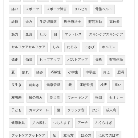
痛い
スポーツ
スポーツ障害
リハビリ
骨盤ベルト
維持
歪み
生活習慣病
理学療法士
貯筋運動
高齢者
筋力
血流
しわ
目
マットレス
スキンケアスキンケア
セルフケアセルフケア
しみ
たるみ
にきび
ホルモン
矯正
仙骨
ヒップアップ
バストアップ
骨格
貯筋体操
夏
疲れ
痛み
巧緻性
小学生
中学生
冷え
肥満
長生き
前向き
健康管理
1級
運動習慣
検査
重い
左右差
膝の痛み
冷え性
ウォーキング
転倒
セミナー
子ども
カマタマーレ
腰
クラック音
けが
成人病
健康器具
足の疲れ
つちふまず
アーチ
ふくらはぎ
フットケアフットケア
足
立ち方
ほめ方
ほめてのばす