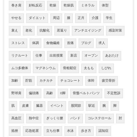
巻き肩
好転反応
乾燥
乾燥肌
ミネラル
体型
やせる
ダイエット
周辺
膝
正月
介護
学生
衰え
老化
抗酸化
若返り
アンチエイジング
感染対策
ストレス
体調
食物繊維
首痛
ブログ
求人
リクルート
仕事
出前授業
新店
オープン
あおたけ
ムコ多糖体
マグネシウム
骨粗鬆症
太もも
しびれ
加齢
貯筋
カチカチ
チョコレート
体幹
疲労骨折
野球肩
偏頭痛
高齢
O脚
骨盤ベルトパンツ
不定愁訴
肌
皮膚
臓器
イベント
股関節
駅近
腕
脚
高血圧
熱中症
ぎっくり腰
バンド
コレステロール
肘
捻挫
応急処置
立ち仕事
水泳
歩き方
認知症