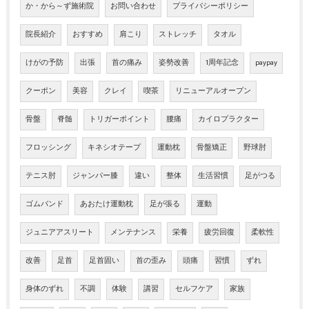
か・から～ず施術院
お問い合わせ
プライバシーポリシー
院長紹介
おすすめ
肩こり
ストレッチ
タオル
けがの予防
出張
首の痛み
姿勢改善
1周年記念
paypay
クーポン
美容
クレイ
喫茶
リニューアルオープン
骨盤
脊髄
トリガーポイント
腰痛
カイロプラクター
フロッシング
キネシオテープ
運動枕
骨盤矯正
野球肘
テニス肘
ジャンパー膝
違い
整体
生活習慣
足がつる
ゴムバンド
あおたけ運動枕
足が張る
運動
ジュニアアスリート
メンテナンス
栄養
疲労回復
柔軟性
改善
足首
足首固い
首の歪み
頭痛
習慣
ずれ
身体のずれ
不調
体験
講習
セルフケア
家族