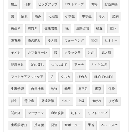
矯正
仙骨
ヒップアップ
バストアップ
骨格
貯筋体操
夏
疲れ
痛み
巧緻性
小学生
中学生
冷え
肥満
長生き
前向き
健康管理
1級
運動習慣
検査
重い
左右差
膝の痛み
冷え性
ウォーキング
転倒
セミナー
子ども
カマタマーレ
腰
クラック音
けが
成人病
健康器具
足の疲れ
つちふまず
アーチ
ふくらはぎ
フットケアフットケア
足
立ち方
ほめ方
ほめてのばす
生涯学習
自律神経
勉強
幼児
扁平足
選挙
保険
背中
背中痛
発達段階
ベルト
上級
ゆがみ
ひざ痛
関節痛
マッサージ
血流改善
筋トレ
リフトアップ
生理的弯曲
反り腰
発達
サポーター
手首
ヘッドスパ