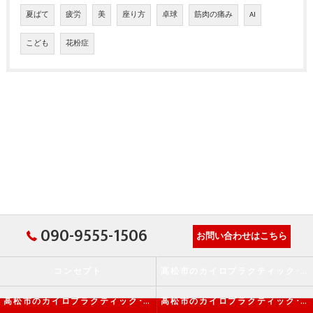
夏ばて
疲労
美
座り方
卓球
筋肉の痛み
AI
こども
花粉症
090-9555-1506
お問い合わせはこちら
コンセプト
高松市のカイロプラクティック･か・から～ず施術院の口コミ情報
高松市のカイロプラクティック･か・から～ず施術院の評判
高松市のカイロプラクティック･か・から～ず施術院のお客様の声