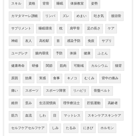
スキル
資格
背骨
睡眠
体操教室
姿勢
カマタマーレ讃岐
リンパ
ズレ
めまい
吐き気
後頭骨
サプリメント
睡眠環境
枕
肩甲骨
足の長さ
ケア
神経
友人
高松駅
首
感染予防
免疫
サプリ
ユーグレナ
腸内環境
予防
体操
健康
ふとん
健康寿命
研修
関節
筋肉
可動域
カルシウム
猫背
原因
効果
実感
食事
キノコ
むくみ
背中の痛み
痛い
スポーツ
スポーツ障害
リハビリ
骨盤ベルト
維持
歪み
生活習慣病
理学療法士
貯筋運動
高齢者
筋力
血流
しわ
目
マットレス
スキンケアスキンケア
セルフケアセルフケア
しみ
たるみ
にきび
ホルモン