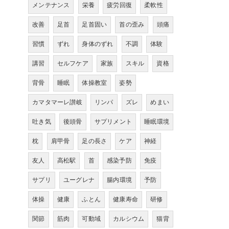
メンテナンス
栄養
疲労回復
柔軟性
改善
足首
足首固い
首の歪み
頭痛
習慣
ずれ
身体のずれ
不調
体験
講習
セルフケア
家族
スキル
資格
背骨
睡眠
体操教室
姿勢
カマタマーレ讃岐
リンパ
ズレ
めまい
吐き気
後頭骨
サプリメント
睡眠環境
枕
肩甲骨
足の長さ
ケア
神経
友人
高松駅
首
感染予防
免疫
サプリ
ユーグレナ
腸内環境
予防
体操
健康
ふとん
健康寿命
研修
関節
筋肉
可動域
カルシウム
猫背