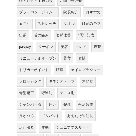
か・から～ず施術院
お問い合わせ
プライバシーポリシー
院長紹介
おすすめ
肩こり
ストレッチ
タオル
けがの予防
出張
首の痛み
姿勢改善
1周年記念
paypay
クーポン
美容
クレイ
喫茶
リニューアルオープン
骨盤
脊髄
トリガーポイント
腰痛
カイロプラクター
フロッシング
キネシオテープ
運動枕
骨盤矯正
野球肘
テニス肘
ジャンパー膝
違い
整体
生活習慣
足がつる
ゴムバンド
あおたけ運動枕
足が張る
運動
ジュニアアスリート