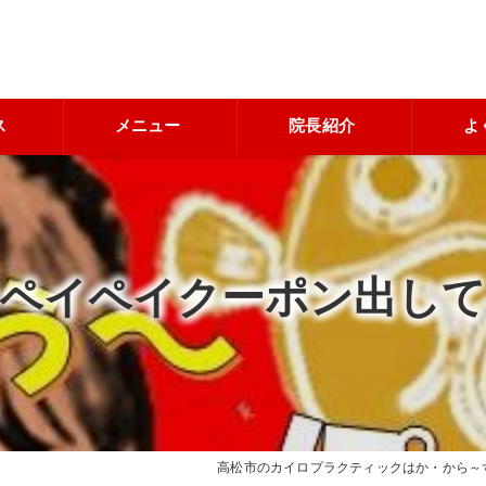
ス
メニュー
院長紹介
よ
、ペイペイクーポン出して
高松市のカイロプラクティックはか・から～