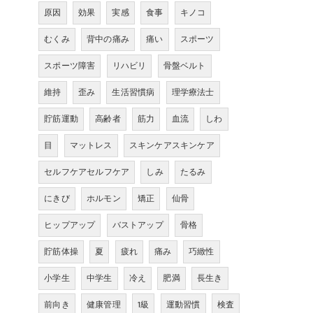
原因
効果
実感
食事
キノコ
むくみ
背中の痛み
痛い
スポーツ
スポーツ障害
リハビリ
骨盤ベルト
維持
歪み
生活習慣病
理学療法士
貯筋運動
高齢者
筋力
血流
しわ
目
マットレス
スキンケアスキンケア
セルフケアセルフケア
しみ
たるみ
にきび
ホルモン
矯正
仙骨
ヒップアップ
バストアップ
骨格
貯筋体操
夏
疲れ
痛み
巧緻性
小学生
中学生
冷え
肥満
長生き
前向き
健康管理
1級
運動習慣
検査