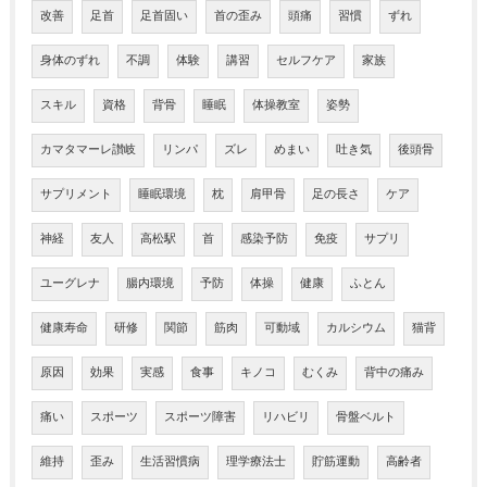
改善
足首
足首固い
首の歪み
頭痛
習慣
ずれ
身体のずれ
不調
体験
講習
セルフケア
家族
スキル
資格
背骨
睡眠
体操教室
姿勢
カマタマーレ讃岐
リンパ
ズレ
めまい
吐き気
後頭骨
サプリメント
睡眠環境
枕
肩甲骨
足の長さ
ケア
神経
友人
高松駅
首
感染予防
免疫
サプリ
ユーグレナ
腸内環境
予防
体操
健康
ふとん
健康寿命
研修
関節
筋肉
可動域
カルシウム
猫背
原因
効果
実感
食事
キノコ
むくみ
背中の痛み
痛い
スポーツ
スポーツ障害
リハビリ
骨盤ベルト
維持
歪み
生活習慣病
理学療法士
貯筋運動
高齢者