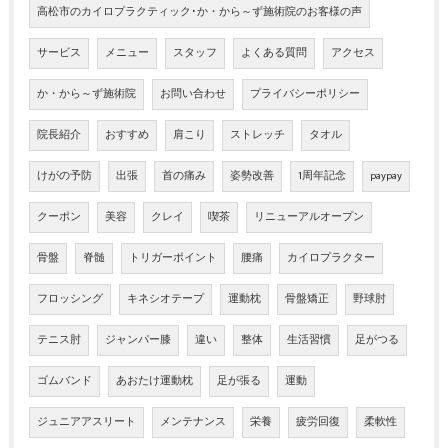
高松市のカイロプラクティック･か・から～ず施術院のお客様の声
サービス
メニュー
スタッフ
よくある質問
アクセス
か・から～ず施術院
お問い合わせ
プライバシーポリシー
院長紹介
おすすめ
肩こり
ストレッチ
タオル
けがの予防
出張
首の痛み
姿勢改善
1周年記念
paypay
クーポン
美容
クレイ
喫茶
リニューアルオープン
骨盤
脊髄
トリガーポイント
腰痛
カイロプラクター
フロッシング
キネシオテープ
運動枕
骨盤矯正
野球肘
テニス肘
ジャンパー膝
違い
整体
生活習慣
足がつる
ゴムバンド
あおたけ運動枕
足が張る
運動
ジュニアアスリート
メンテナンス
栄養
疲労回復
柔軟性