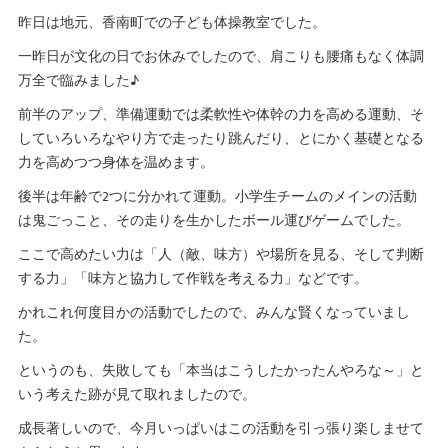
昨日は地元、香南町での子ども体操教室でした。
一昨日が文化の日でお休みでしたので、肩こりも腰痛もなく体調
万全で臨みました♪
前半のアップ、準備運動では柔軟性や体幹の力を高める運動、そ
していろいろなやり方で走ったり跳んだり、とにかく基礎となる
力を高めつつ身体を温めます。
後半は年齢で2つに分かれて運動。小学生チームのメインの活動
は鬼ごっこと、その走りを生かしたボール運びゲームでした。
ここで高めたい力は「人（敵、味方）や場所を見る、そして判断
する力」「味方と協力して作戦を考える力」などです。
かれこれ何度目かの活動でしたので、みんな賢くなっていまし
た。
というのも、失敗しても「本当はこうしたかったんやろな～」と
いう考えた跡が見て取れましたので。
成長著しいので、今月いっぱいはこの活動を引っ張り楽しませて