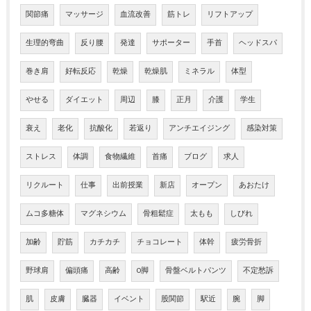
関節痛
マッサージ
血流改善
筋トレ
リフトアップ
生理的弯曲
反り腰
発達
サポーター
手首
ヘッドスパ
巻き肩
好転反応
乾燥
乾燥肌
ミネラル
体型
やせる
ダイエット
周辺
膝
正月
介護
学生
衰え
老化
抗酸化
若返り
アンチエイジング
感染対策
ストレス
体調
食物繊維
首痛
ブログ
求人
リクルート
仕事
出前授業
新店
オープン
あおたけ
ムコ多糖体
マグネシウム
骨粗鬆症
太もも
しびれ
加齢
貯筋
カチカチ
チョコレート
体幹
疲労骨折
野球肩
偏頭痛
高齢
O脚
骨盤ベルトパンツ
不定愁訴
肌
皮膚
臓器
イベント
股関節
駅近
腕
脚