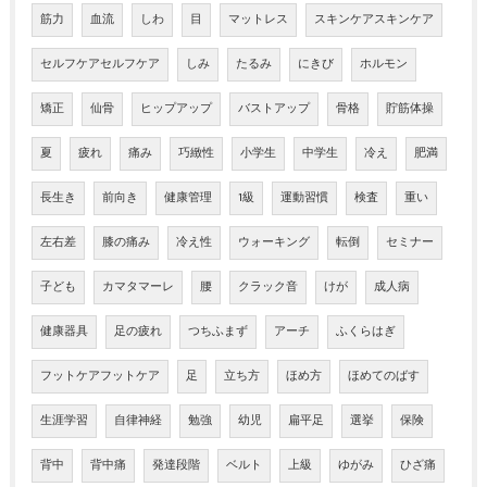
筋力
血流
しわ
目
マットレス
スキンケアスキンケア
セルフケアセルフケア
しみ
たるみ
にきび
ホルモン
矯正
仙骨
ヒップアップ
バストアップ
骨格
貯筋体操
夏
疲れ
痛み
巧緻性
小学生
中学生
冷え
肥満
長生き
前向き
健康管理
1級
運動習慣
検査
重い
左右差
膝の痛み
冷え性
ウォーキング
転倒
セミナー
子ども
カマタマーレ
腰
クラック音
けが
成人病
健康器具
足の疲れ
つちふまず
アーチ
ふくらはぎ
フットケアフットケア
足
立ち方
ほめ方
ほめてのばす
生涯学習
自律神経
勉強
幼児
扁平足
選挙
保険
背中
背中痛
発達段階
ベルト
上級
ゆがみ
ひざ痛