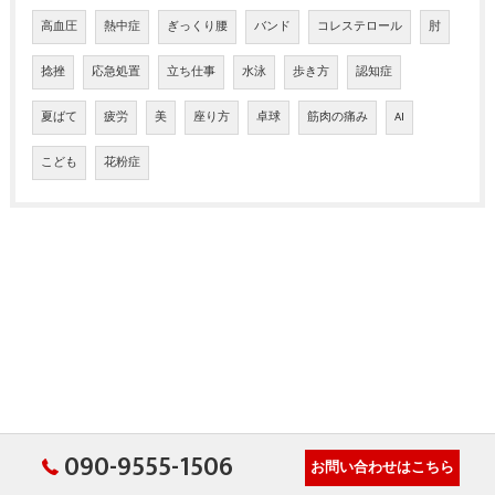
高血圧
熱中症
ぎっくり腰
バンド
コレステロール
肘
捻挫
応急処置
立ち仕事
水泳
歩き方
認知症
夏ばて
疲労
美
座り方
卓球
筋肉の痛み
AI
こども
花粉症
090-9555-1506
お問い合わせはこちら