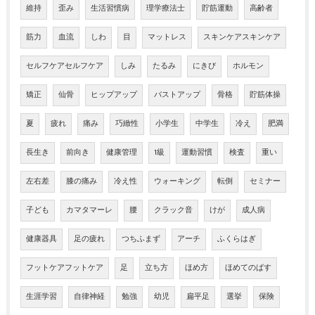
維持
歪み
生活習慣病
理学療法士
貯筋運動
高齢者
筋力
血流
しわ
目
マットレス
スキンケアスキンケア
セルフケアセルフケア
しみ
たるみ
にきび
ホルモン
矯正
仙骨
ヒップアップ
バストアップ
骨格
貯筋体操
夏
疲れ
痛み
巧緻性
小学生
中学生
冷え
肥満
長生き
前向き
健康管理
1級
運動習慣
検査
重い
左右差
膝の痛み
冷え性
ウォーキング
転倒
セミナー
子ども
カマタマーレ
腰
クラック音
けが
成人病
健康器具
足の疲れ
つちふまず
アーチ
ふくらはぎ
フットケアフットケア
足
立ち方
ほめ方
ほめてのばす
生涯学習
自律神経
勉強
幼児
扁平足
選挙
保険