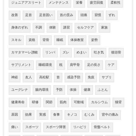
ジュニアアスリート
メンテナンス
栄養
疲労回復
柔軟性
改善
足首
足首固い
首の歪み
頭痛
習慣
ずれ
身体のずれ
不調
体験
講習
セルフケア
家族
スキル
資格
背骨
睡眠
体操教室
姿勢
カマタマーレ讃岐
リンパ
ズレ
めまい
吐き気
後頭骨
サプリメント
睡眠環境
枕
肩甲骨
足の長さ
ケア
神経
友人
高松駅
首
感染予防
免疫
サプリ
ユーグレナ
腸内環境
予防
体操
健康
ふとん
健康寿命
研修
関節
筋肉
可動域
カルシウム
猫背
原因
効果
実感
食事
キノコ
むくみ
背中の痛み
痛い
スポーツ
スポーツ障害
リハビリ
骨盤ベルト