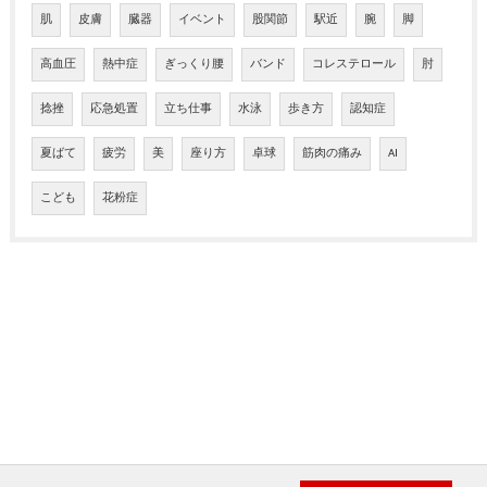
肌
皮膚
臓器
イベント
股関節
駅近
腕
脚
高血圧
熱中症
ぎっくり腰
バンド
コレステロール
肘
捻挫
応急処置
立ち仕事
水泳
歩き方
認知症
夏ばて
疲労
美
座り方
卓球
筋肉の痛み
AI
こども
花粉症