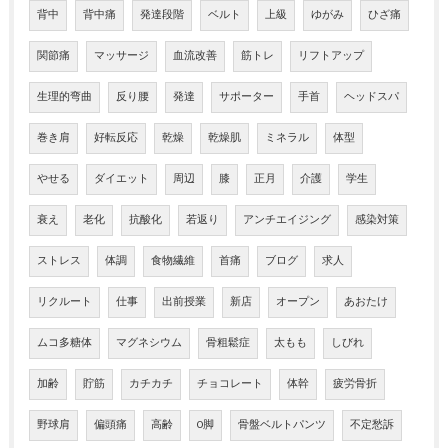
背中
背中痛
発達段階
ベルト
上級
ゆがみ
ひざ痛
関節痛
マッサージ
血流改善
筋トレ
リフトアップ
生理的弯曲
反り腰
発達
サポーター
手首
ヘッドスパ
巻き肩
好転反応
乾燥
乾燥肌
ミネラル
体型
やせる
ダイエット
周辺
膝
正月
介護
学生
衰え
老化
抗酸化
若返り
アンチエイジング
感染対策
ストレス
体調
食物繊維
首痛
ブログ
求人
リクルート
仕事
出前授業
新店
オープン
あおたけ
ムコ多糖体
マグネシウム
骨粗鬆症
太もも
しびれ
加齢
貯筋
カチカチ
チョコレート
体幹
疲労骨折
野球肩
偏頭痛
高齢
O脚
骨盤ベルトパンツ
不定愁訴