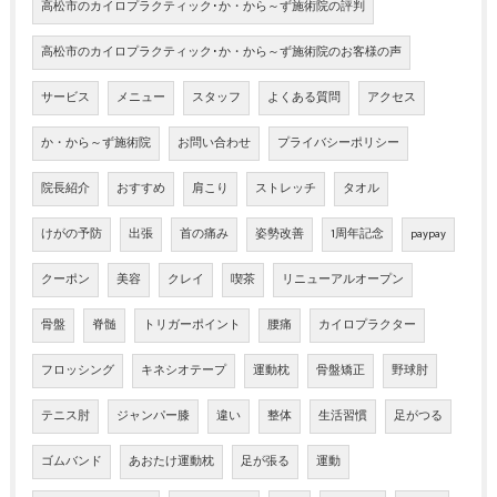
高松市のカイロプラクティック･か・から～ず施術院の評判
高松市のカイロプラクティック･か・から～ず施術院のお客様の声
サービス
メニュー
スタッフ
よくある質問
アクセス
か・から～ず施術院
お問い合わせ
プライバシーポリシー
院長紹介
おすすめ
肩こり
ストレッチ
タオル
けがの予防
出張
首の痛み
姿勢改善
1周年記念
paypay
クーポン
美容
クレイ
喫茶
リニューアルオープン
骨盤
脊髄
トリガーポイント
腰痛
カイロプラクター
フロッシング
キネシオテープ
運動枕
骨盤矯正
野球肘
テニス肘
ジャンパー膝
違い
整体
生活習慣
足がつる
ゴムバンド
あおたけ運動枕
足が張る
運動