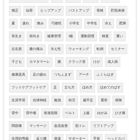
矯正
仙骨
ヒップアップ
バストアップ
骨格
貯筋体操
夏
疲れ
痛み
巧緻性
小学生
中学生
冷え
肥満
長生き
前向き
健康管理
1級
運動習慣
検査
重い
左右差
膝の痛み
冷え性
ウォーキング
転倒
セミナー
子ども
カマタマーレ
腰
クラック音
けが
成人病
健康器具
足の疲れ
つちふまず
アーチ
ふくらはぎ
フットケアフットケア
足
立ち方
ほめ方
ほめてのばす
生涯学習
自律神経
勉強
幼児
扁平足
選挙
保険
背中
背中痛
発達段階
ベルト
上級
ゆがみ
ひざ痛
関節痛
マッサージ
血流改善
筋トレ
リフトアップ
生理的弯曲
反り腰
発達
サポーター
手首
ヘッドスパ