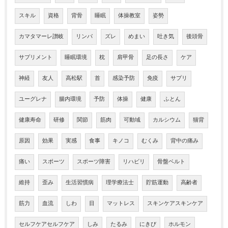
スキル
資格
背骨
睡眠
体操教室
姿勢
カマタマーレ讃岐
リンパ
ズレ
めまい
吐き気
後頭骨
サプリメント
睡眠環境
枕
肩甲骨
足の長さ
ケア
神経
友人
高松駅
首
感染予防
免疫
サプリ
ユーグレナ
腸内環境
予防
体操
健康
ふとん
健康寿命
研修
関節
筋肉
可動域
カルシウム
猫背
原因
効果
実感
食事
キノコ
むくみ
背中の痛み
痛い
スポーツ
スポーツ障害
リハビリ
骨盤ベルト
維持
歪み
生活習慣病
理学療法士
貯筋運動
高齢者
筋力
血流
しわ
目
マットレス
スキンケアスキンケア
セルフケアセルフケア
しみ
たるみ
にきび
ホルモン