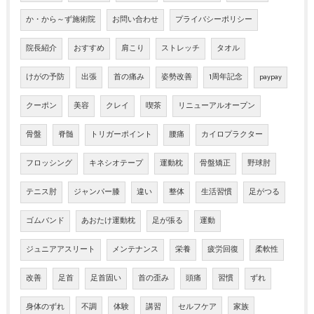
か・から～ず施術院
お問い合わせ
プライバシーポリシー
院長紹介
おすすめ
肩こり
ストレッチ
タオル
けがの予防
出張
首の痛み
姿勢改善
1周年記念
paypay
クーポン
美容
クレイ
喫茶
リニューアルオープン
骨盤
脊髄
トリガーポイント
腰痛
カイロプラクター
フロッシング
キネシオテープ
運動枕
骨盤矯正
野球肘
テニス肘
ジャンパー膝
違い
整体
生活習慣
足がつる
ゴムバンド
あおたけ運動枕
足が張る
運動
ジュニアアスリート
メンテナンス
栄養
疲労回復
柔軟性
改善
足首
足首固い
首の歪み
頭痛
習慣
ずれ
身体のずれ
不調
体験
講習
セルフケア
家族