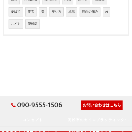
夏ばて
疲労
美
座り方
卓球
筋肉の痛み
AI
こども
花粉症
090-9555-1506
お問い合わせはこちら
コンセプト
高松市のカイロプラクティック･か・から～ず施術院の口コミ情報