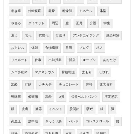
巻き肩
好転反応
乾燥
乾燥肌
ミネラル
体型
やせる
ダイエット
周辺
膝
正月
介護
学生
衰え
老化
抗酸化
若返り
アンチエイジング
感染対策
ストレス
体調
食物繊維
首痛
ブログ
求人
リクルート
仕事
出前授業
新店
オープン
あおたけ
ムコ多糖体
マグネシウム
骨粗鬆症
太もも
しびれ
加齢
貯筋
カチカチ
チョコレート
体幹
疲労骨折
野球肩
偏頭痛
高齢
O脚
骨盤ベルトパンツ
不定愁訴
肌
皮膚
臓器
イベント
股関節
駅近
腕
脚
高血圧
熱中症
ぎっくり腰
バンド
コレステロール
肘
捻挫
応急処置
立ち仕事
水泳
歩き方
認知症