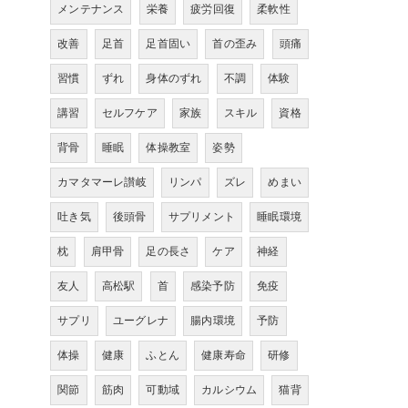
メンテナンス
栄養
疲労回復
柔軟性
改善
足首
足首固い
首の歪み
頭痛
習慣
ずれ
身体のずれ
不調
体験
講習
セルフケア
家族
スキル
資格
背骨
睡眠
体操教室
姿勢
カマタマーレ讃岐
リンパ
ズレ
めまい
吐き気
後頭骨
サプリメント
睡眠環境
枕
肩甲骨
足の長さ
ケア
神経
友人
高松駅
首
感染予防
免疫
サプリ
ユーグレナ
腸内環境
予防
体操
健康
ふとん
健康寿命
研修
関節
筋肉
可動域
カルシウム
猫背