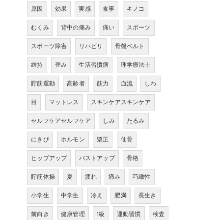
原因
効果
実感
食事
キノコ
むくみ
背中の痛み
痛い
スポーツ
スポーツ障害
リハビリ
骨盤ベルト
維持
歪み
生活習慣病
理学療法士
貯筋運動
高齢者
筋力
血流
しわ
目
マットレス
スキンケアスキンケア
セルフケアセルフケア
しみ
たるみ
にきび
ホルモン
矯正
仙骨
ヒップアップ
バストアップ
骨格
貯筋体操
夏
疲れ
痛み
巧緻性
小学生
中学生
冷え
肥満
長生き
前向き
健康管理
1級
運動習慣
検査