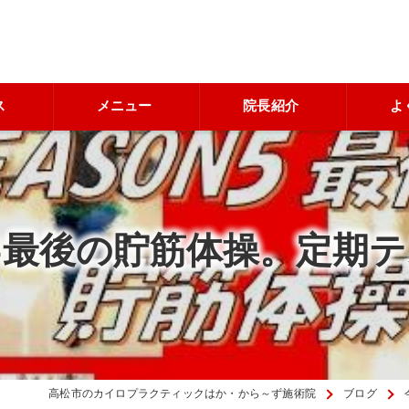
ス
メニュー
院長紹介
よ
ON5最後の貯筋体操。定期
高松市のカイロプラクティックはか・から～ず施術院
ブログ