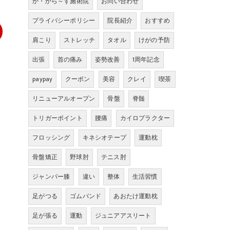
か・から～ず施術院
お問い合わせ
プライバシーポリシー
院長紹介
おすすめ
肩こり
ストレッチ
タオル
けがの予防
出張
首の痛み
姿勢改善
1周年記念
paypay
クーポン
美容
クレイ
喫茶
リニューアルオープン
骨盤
脊髄
トリガーポイント
腰痛
カイロプラクター
フロッシング
キネシオテープ
運動枕
骨盤矯正
野球肘
テニス肘
ジャンパー膝
違い
整体
生活習慣
足がつる
ゴムバンド
あおたけ運動枕
足が張る
運動
ジュニアアスリート