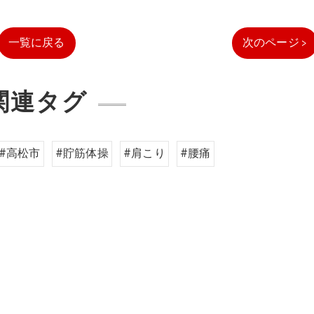
一覧に戻る
次のページ >
関連タグ
#高松市
#貯筋体操
#肩こり
#腰痛