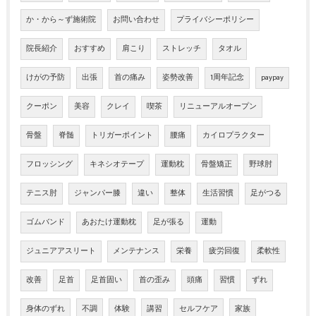
か・から～ず施術院
お問い合わせ
プライバシーポリシー
院長紹介
おすすめ
肩こり
ストレッチ
タオル
けがの予防
出張
首の痛み
姿勢改善
1周年記念
paypay
クーポン
美容
クレイ
喫茶
リニューアルオープン
骨盤
脊髄
トリガーポイント
腰痛
カイロプラクター
フロッシング
キネシオテープ
運動枕
骨盤矯正
野球肘
テニス肘
ジャンパー膝
違い
整体
生活習慣
足がつる
ゴムバンド
あおたけ運動枕
足が張る
運動
ジュニアアスリート
メンテナンス
栄養
疲労回復
柔軟性
改善
足首
足首固い
首の歪み
頭痛
習慣
ずれ
身体のずれ
不調
体験
講習
セルフケア
家族