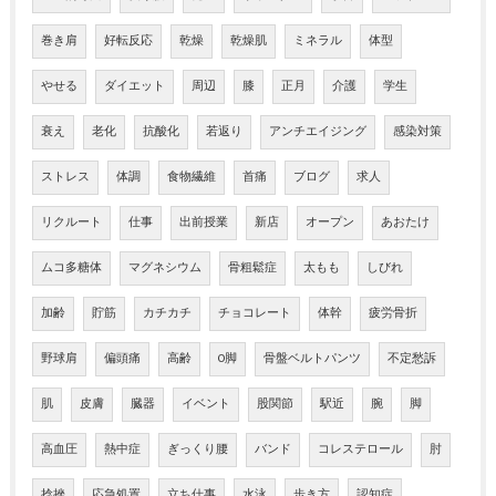
巻き肩
好転反応
乾燥
乾燥肌
ミネラル
体型
やせる
ダイエット
周辺
膝
正月
介護
学生
衰え
老化
抗酸化
若返り
アンチエイジング
感染対策
ストレス
体調
食物繊維
首痛
ブログ
求人
リクルート
仕事
出前授業
新店
オープン
あおたけ
ムコ多糖体
マグネシウム
骨粗鬆症
太もも
しびれ
加齢
貯筋
カチカチ
チョコレート
体幹
疲労骨折
野球肩
偏頭痛
高齢
O脚
骨盤ベルトパンツ
不定愁訴
肌
皮膚
臓器
イベント
股関節
駅近
腕
脚
高血圧
熱中症
ぎっくり腰
バンド
コレステロール
肘
捻挫
応急処置
立ち仕事
水泳
歩き方
認知症