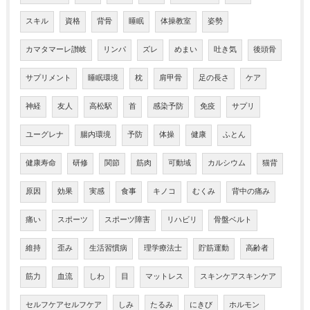
スキル
資格
背骨
睡眠
体操教室
姿勢
カマタマーレ讃岐
リンパ
ズレ
めまい
吐き気
後頭骨
サプリメント
睡眠環境
枕
肩甲骨
足の長さ
ケア
神経
友人
高松駅
首
感染予防
免疫
サプリ
ユーグレナ
腸内環境
予防
体操
健康
ふとん
健康寿命
研修
関節
筋肉
可動域
カルシウム
猫背
原因
効果
実感
食事
キノコ
むくみ
背中の痛み
痛い
スポーツ
スポーツ障害
リハビリ
骨盤ベルト
維持
歪み
生活習慣病
理学療法士
貯筋運動
高齢者
筋力
血流
しわ
目
マットレス
スキンケアスキンケア
セルフケアセルフケア
しみ
たるみ
にきび
ホルモン