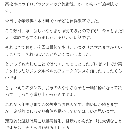
高松市のカイロプラクティック施術院、か・から～ず施術院で
す。
今日は今年最後の木太町での子ども体操教室でした。
ここ数回、毎回新しいなかまが増えてきたのですが、今日もまた1
人、体験できてくれました。ありがたい話です。
それはさておき、今回は最後であり、かつクリスマスまぢかとい
うことで、それっぽいことをいくつかしました。
といっても大したことではなく、ちょっとしたプレゼントでお菓
子を配ったりジングルベルのフォークダンスを踊ったりしたくら
いです。
とはいえこのダンス、お家の人や小さな子も一緒に輪になって踊
って、けっこう盛り上がったんですよ。
これから年明けまでこの教室もお休みです。寒い日が続きます
が、定期的にしっかり身体を動かしていてほしいと思います。
定期的な運動は肩こり腰痛解消、健康なからだ作りに大切なこと
ですから、大人も取り組みましょう。