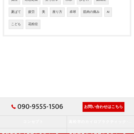
夏ばて
疲労
美
座り方
卓球
筋肉の痛み
AI
こども
花粉症
090-9555-1506
お問い合わせはこちら
コンセプト
高松市のカイロプラクティック･か・から～ず施術院の口コミ情報