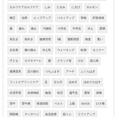
セルフケアセルフケア
しみ
たるみ
にきび
ホルモン
矯正
仙骨
ヒップアップ
バストアップ
骨格
貯筋体操
夏
疲れ
痛み
巧緻性
小学生
中学生
冷え
肥満
長生き
前向き
健康管理
1級
運動習慣
検査
重い
左右差
膝の痛み
冷え性
ウォーキング
転倒
セミナー
子ども
カマタマーレ
腰
クラック音
けが
成人病
健康器具
足の疲れ
つちふまず
アーチ
ふくらはぎ
フットケアフットケア
足
立ち方
ほめ方
ほめてのばす
生涯学習
自律神経
勉強
幼児
扁平足
選挙
保険
背中
背中痛
発達段階
ベルト
上級
ゆがみ
ひざ痛
関節痛
マッサージ
血流改善
筋トレ
リフトアップ