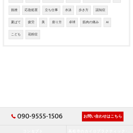
捻挫
応急処置
立ち仕事
水泳
歩き方
認知症
夏ばて
疲労
美
座り方
卓球
筋肉の痛み
AI
こども
花粉症
090-9555-1506
お問い合わせはこちら
コンセプト
高松市のカイロプラクティック･か・から～ず施術院の口コミ情報