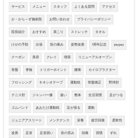
サービス
メニュー
スタッフ
よくある質問
アクセス
か・から～ず施術院
お問い合わせ
プライバシーポリシー
院長紹介
おすすめ
肩こり
ストレッチ
タオル
けがの予防
出張
首の痛み
姿勢改善
1周年記念
paypay
クーポン
美容
クレイ
喫茶
リニューアルオープン
骨盤
脊髄
トリガーポイント
腰痛
カイロプラクター
フロッシング
キネシオテープ
運動枕
骨盤矯正
野球肘
テニス肘
ジャンパー膝
違い
整体
生活習慣
足がつる
ゴムバンド
あおたけ運動枕
足が張る
運動
ジュニアアスリート
メンテナンス
栄養
疲労回復
柔軟性
改善
足首
足首固い
首の歪み
頭痛
習慣
ずれ