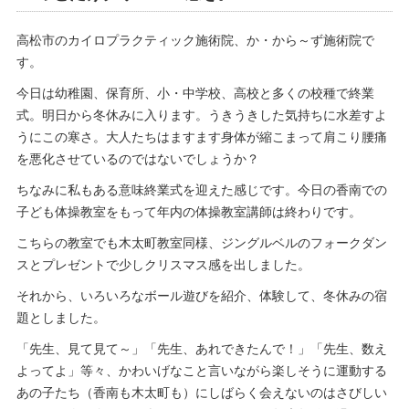
高松市のカイロプラクティック施術院、か・から～ず施術院で
す。
今日は幼稚園、保育所、小・中学校、高校と多くの校種で終業
式。明日から冬休みに入ります。うきうきした気持ちに水差すよ
うにこの寒さ。大人たちはますます身体が縮こまって肩こり腰痛
を悪化させているのではないでしょうか？
ちなみに私もある意味終業式を迎えた感じです。今日の香南での
子ども体操教室をもって年内の体操教室講師は終わりです。
こちらの教室でも木太町教室同様、ジングルベルのフォークダン
スとプレゼントで少しクリスマス感を出しました。
それから、いろいろなボール遊びを紹介、体験して、冬休みの宿
題としました。
「先生、見て見て～」「先生、あれできたんで！」「先生、数え
よってよ」等々、かわいげなこと言いながら楽しそうに運動する
あの子たち（香南も木太町も）にしばらく会えないのはさびしい