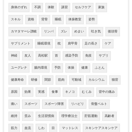
身体のずれ
不調
体験
講習
セルフケア
家族
スキル
資格
背骨
睡眠
体操教室
姿勢
カマタマーレ讃岐
リンパ
ズレ
めまい
吐き気
後頭骨
サプリメント
睡眠環境
枕
肩甲骨
足の長さ
ケア
神経
友人
高松駅
首
感染予防
免疫
サプリ
ユーグレナ
腸内環境
予防
体操
健康
ふとん
健康寿命
研修
関節
筋肉
可動域
カルシウム
猫背
原因
効果
実感
食事
キノコ
むくみ
背中の痛み
痛い
スポーツ
スポーツ障害
リハビリ
骨盤ベルト
維持
歪み
生活習慣病
理学療法士
貯筋運動
高齢者
筋力
血流
しわ
目
マットレス
スキンケアスキンケア