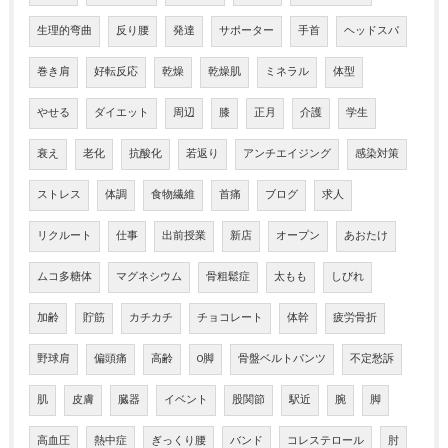
生理的弯曲
反り腰
発達
サポーター
手首
ヘッドスパ
巻き肩
好転反応
乾燥
乾燥肌
ミネラル
体型
やせる
ダイエット
周辺
膝
正月
介護
学生
衰え
老化
抗酸化
若返り
アンチエイジング
感染対策
ストレス
体調
食物繊維
首痛
ブログ
求人
リクルート
仕事
出前授業
新店
オープン
あおたけ
ムコ多糖体
マグネシウム
骨粗鬆症
太もも
しびれ
加齢
貯筋
カチカチ
チョコレート
体幹
疲労骨折
野球肩
偏頭痛
高齢
O脚
骨盤ベルトパンツ
不定愁訴
肌
皮膚
臓器
イベント
股関節
駅近
腕
脚
高血圧
熱中症
ぎっくり腰
バンド
コレステロール
肘