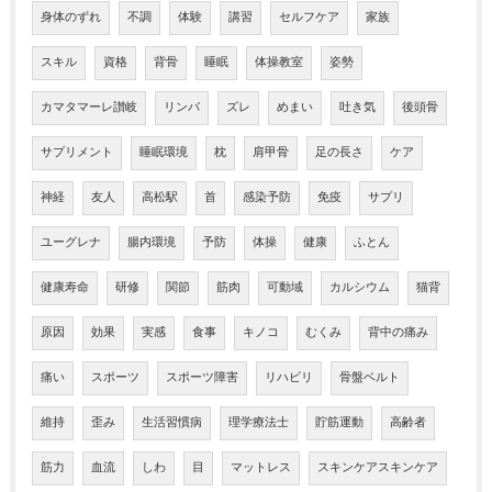
身体のずれ
不調
体験
講習
セルフケア
家族
スキル
資格
背骨
睡眠
体操教室
姿勢
カマタマーレ讃岐
リンパ
ズレ
めまい
吐き気
後頭骨
サプリメント
睡眠環境
枕
肩甲骨
足の長さ
ケア
神経
友人
高松駅
首
感染予防
免疫
サプリ
ユーグレナ
腸内環境
予防
体操
健康
ふとん
健康寿命
研修
関節
筋肉
可動域
カルシウム
猫背
原因
効果
実感
食事
キノコ
むくみ
背中の痛み
痛い
スポーツ
スポーツ障害
リハビリ
骨盤ベルト
維持
歪み
生活習慣病
理学療法士
貯筋運動
高齢者
筋力
血流
しわ
目
マットレス
スキンケアスキンケア