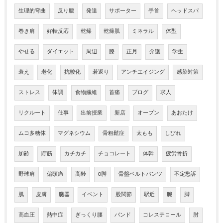
生理的弯曲
反り腰
発達
サポーター
手首
ヘッドスパ
巻き肩
好転反応
乾燥
乾燥肌
ミネラル
体型
やせる
ダイエット
周辺
膝
正月
介護
学生
衰え
老化
抗酸化
若返り
アンチエイジング
感染対策
ストレス
体調
食物繊維
首痛
ブログ
求人
リクルート
仕事
出前授業
新店
オープン
あおたけ
ムコ多糖体
マグネシウム
骨粗鬆症
太もも
しびれ
加齢
貯筋
カチカチ
チョコレート
体幹
疲労骨折
野球肩
偏頭痛
高齢
O脚
骨盤ベルトパンツ
不定愁訴
肌
皮膚
臓器
イベント
股関節
駅近
腕
脚
高血圧
熱中症
ぎっくり腰
バンド
コレステロール
肘