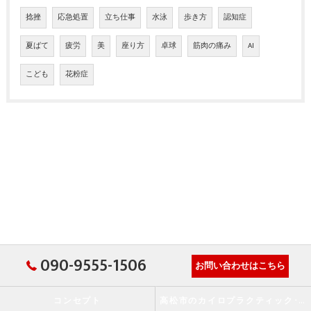
捻挫
応急処置
立ち仕事
水泳
歩き方
認知症
夏ばて
疲労
美
座り方
卓球
筋肉の痛み
AI
こども
花粉症
090-9555-1506
お問い合わせはこちら
コンセプト
高松市のカイロプラクティック･か・から～ず施術院の口コミ情報