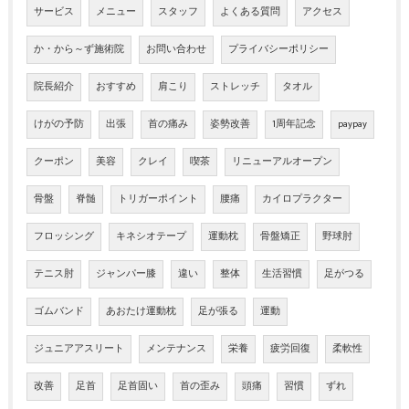
サービス
メニュー
スタッフ
よくある質問
アクセス
か・から～ず施術院
お問い合わせ
プライバシーポリシー
院長紹介
おすすめ
肩こり
ストレッチ
タオル
けがの予防
出張
首の痛み
姿勢改善
1周年記念
paypay
クーポン
美容
クレイ
喫茶
リニューアルオープン
骨盤
脊髄
トリガーポイント
腰痛
カイロプラクター
フロッシング
キネシオテープ
運動枕
骨盤矯正
野球肘
テニス肘
ジャンパー膝
違い
整体
生活習慣
足がつる
ゴムバンド
あおたけ運動枕
足が張る
運動
ジュニアアスリート
メンテナンス
栄養
疲労回復
柔軟性
改善
足首
足首固い
首の歪み
頭痛
習慣
ずれ