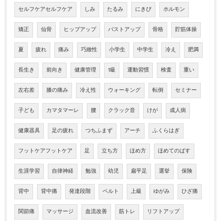
セルフケアセルフケア
しみ
たるみ
にきび
ホルモン
矯正
仙骨
ヒップアップ
バストアップ
骨格
貯筋体操
夏
疲れ
痛み
巧緻性
小学生
中学生
冷え
肥満
長生き
前向き
健康管理
1級
運動習慣
検査
重い
左右差
膝の痛み
冷え性
ウォーキング
転倒
セミナー
子ども
カマタマーレ
腰
クラック音
けが
成人病
健康器具
足の疲れ
つちふまず
アーチ
ふくらはぎ
フットケアフットケア
足
立ち方
ほめ方
ほめてのばす
生涯学習
自律神経
勉強
幼児
扁平足
選挙
保険
背中
背中痛
発達段階
ベルト
上級
ゆがみ
ひざ痛
関節痛
マッサージ
血流改善
筋トレ
リフトアップ