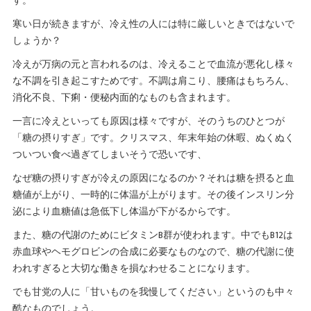
す。
寒い日が続きますが、冷え性の人には特に厳しいときではないで
しょうか？
冷えが万病の元と言われるのは、冷えることで血流が悪化し様々
な不調を引き起こすためです。不調は肩こり、腰痛はもちろん、
消化不良、下痢・便秘内面的なものも含まれます。
一言に冷えといっても原因は様々ですが、そのうちのひとつが
「糖の摂りすぎ」です。クリスマス、年末年始の休暇、ぬくぬく
ついつい食べ過ぎてしまいそうで恐いです、
なぜ糖の摂りすぎが冷えの原因になるのか？それは糖を摂ると血
糖値が上がり、一時的に体温が上がります。その後インスリン分
泌により血糖値は急低下し体温が下がるからです。
また、糖の代謝のためにビタミンB群が使われます。中でもB12は
赤血球やヘモグロビンの合成に必要なものなので、糖の代謝に使
われすぎると大切な働きを損なわせることになります。
でも甘党の人に「甘いものを我慢してください」というのも中々
酷なものでしょう。