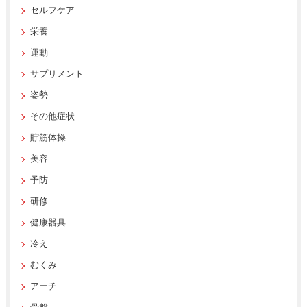
セルフケア
栄養
運動
サプリメント
姿勢
その他症状
貯筋体操
美容
予防
研修
健康器具
冷え
むくみ
アーチ