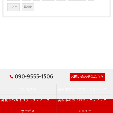
こども
花粉症
090-9555-1506
お問い合わせはこちら
コンセプト
高松市のカイロプラクティック･か・から～ず施術院の口コミ情報
高松市のカイロプラクティック･か・から～ず施術院の評判
高松市のカイロプラクティック･か・から～ず施術院のお客様の声
サービス
メニュー