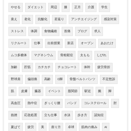
やせる
ダイエット
周辺
膝
正月
介護
学生
衰え
老化
抗酸化
若返り
アンチエイジング
感染対策
ストレス
体調
食物繊維
首痛
ブログ
求人
リクルート
仕事
出前授業
新店
オープン
あおたけ
ムコ多糖体
マグネシウム
骨粗鬆症
太もも
しびれ
加齢
貯筋
カチカチ
チョコレート
体幹
疲労骨折
野球肩
偏頭痛
高齢
O脚
骨盤ベルトパンツ
不定愁訴
肌
皮膚
臓器
イベント
股関節
駅近
腕
脚
高血圧
熱中症
ぎっくり腰
バンド
コレステロール
肘
捻挫
応急処置
立ち仕事
水泳
歩き方
認知症
夏ばて
疲労
美
座り方
卓球
筋肉の痛み
AI