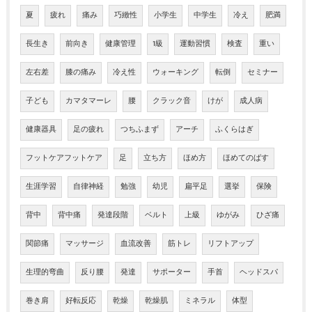
夏
疲れ
痛み
巧緻性
小学生
中学生
冷え
肥満
長生き
前向き
健康管理
1級
運動習慣
検査
重い
左右差
膝の痛み
冷え性
ウォーキング
転倒
セミナー
子ども
カマタマーレ
腰
クラック音
けが
成人病
健康器具
足の疲れ
つちふまず
アーチ
ふくらはぎ
フットケアフットケア
足
立ち方
ほめ方
ほめてのばす
生涯学習
自律神経
勉強
幼児
扁平足
選挙
保険
背中
背中痛
発達段階
ベルト
上級
ゆがみ
ひざ痛
関節痛
マッサージ
血流改善
筋トレ
リフトアップ
生理的弯曲
反り腰
発達
サポーター
手首
ヘッドスパ
巻き肩
好転反応
乾燥
乾燥肌
ミネラル
体型