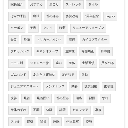
院長紹介
おすすめ
肩こり
ストレッチ
タオル
けがの予防
出張
首の痛み
姿勢改善
1周年記念
paypay
クーポン
美容
クレイ
喫茶
リニューアルオープン
骨盤
脊髄
トリガーポイント
腰痛
カイロプラクター
フロッシング
キネシオテープ
運動枕
骨盤矯正
野球肘
テニス肘
ジャンパー膝
違い
整体
生活習慣
足がつる
ゴムバンド
あおたけ運動枕
足が張る
運動
ジュニアアスリート
メンテナンス
栄養
疲労回復
柔軟性
改善
足首
足首固い
首の歪み
頭痛
習慣
ずれ
身体のずれ
不調
体験
講習
セルフケア
家族
スキル
資格
背骨
睡眠
体操教室
姿勢