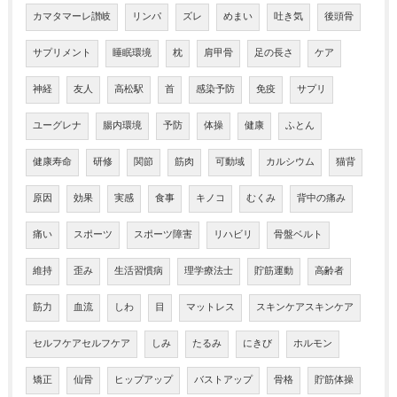
カマタマーレ讃岐
リンパ
ズレ
めまい
吐き気
後頭骨
サプリメント
睡眠環境
枕
肩甲骨
足の長さ
ケア
神経
友人
高松駅
首
感染予防
免疫
サプリ
ユーグレナ
腸内環境
予防
体操
健康
ふとん
健康寿命
研修
関節
筋肉
可動域
カルシウム
猫背
原因
効果
実感
食事
キノコ
むくみ
背中の痛み
痛い
スポーツ
スポーツ障害
リハビリ
骨盤ベルト
維持
歪み
生活習慣病
理学療法士
貯筋運動
高齢者
筋力
血流
しわ
目
マットレス
スキンケアスキンケア
セルフケアセルフケア
しみ
たるみ
にきび
ホルモン
矯正
仙骨
ヒップアップ
バストアップ
骨格
貯筋体操