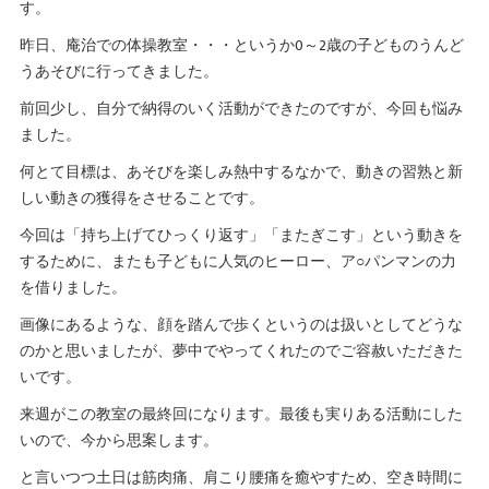
す。
昨日、庵治での体操教室・・・というか0～2歳の子どものうんど
うあそびに行ってきました。
前回少し、自分で納得のいく活動ができたのですが、今回も悩み
ました。
何とて目標は、あそびを楽しみ熱中するなかで、動きの習熟と新
しい動きの獲得をさせることです。
今回は「持ち上げてひっくり返す」「またぎこす」という動きを
するために、またも子どもに人気のヒーロー、ア
パンマンの力
○
を借りました。
画像にあるような、顔を踏んで歩くというのは扱いとしてどうな
のかと思いましたが、夢中でやってくれたのでご容赦いただきた
いです。
来週がこの教室の最終回になります。最後も実りある活動にした
いので、今から思案します。
と言いつつ土日は筋肉痛、肩こり腰痛を癒やすため、空き時間に