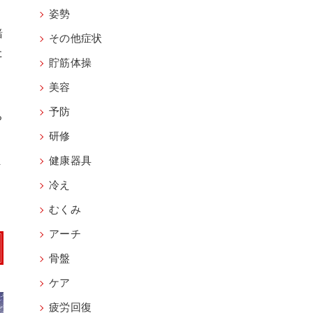
姿勢
緒
その他症状
た
貯筋体操
美容
予防
ち
研修
ま
健康器具
冷え
むくみ
アーチ
骨盤
ケア
疲労回復