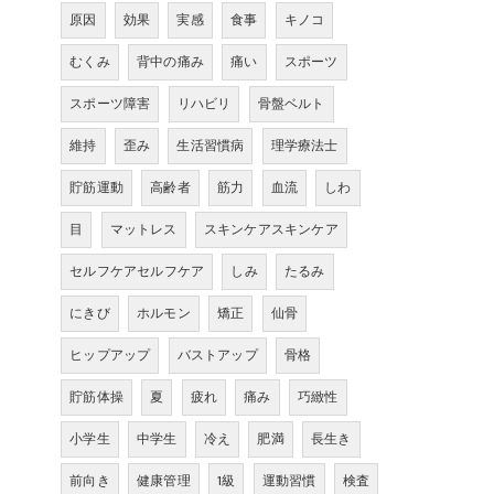
原因
効果
実感
食事
キノコ
むくみ
背中の痛み
痛い
スポーツ
スポーツ障害
リハビリ
骨盤ベルト
維持
歪み
生活習慣病
理学療法士
貯筋運動
高齢者
筋力
血流
しわ
目
マットレス
スキンケアスキンケア
セルフケアセルフケア
しみ
たるみ
にきび
ホルモン
矯正
仙骨
ヒップアップ
バストアップ
骨格
貯筋体操
夏
疲れ
痛み
巧緻性
小学生
中学生
冷え
肥満
長生き
前向き
健康管理
1級
運動習慣
検査