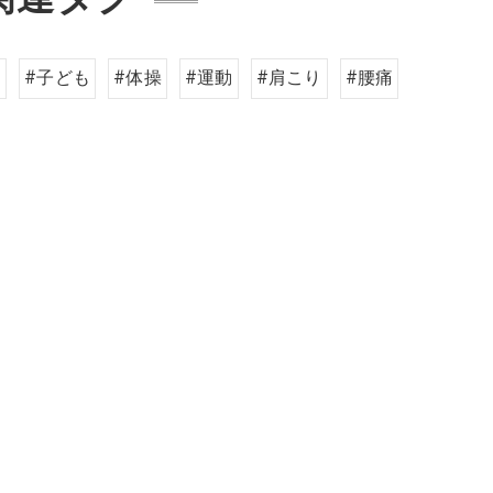
ク
#子ども
#体操
#運動
#肩こり
#腰痛