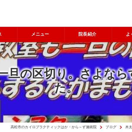
ス
メニュー
院長紹介
よ
で一旦の区切り。さよなら
た。
高松市のカイロプラクティックはか・から～ず施術院
ブログ
木