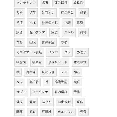
メンテナンス
栄養
疲労回復
柔軟性
改善
足首
足首固い
首の歪み
頭痛
習慣
ずれ
身体のずれ
不調
体験
講習
セルフケア
家族
スキル
資格
背骨
睡眠
体操教室
姿勢
カマタマーレ讃岐
リンパ
ズレ
めまい
吐き気
後頭骨
サプリメント
睡眠環境
枕
肩甲骨
足の長さ
ケア
神経
友人
高松駅
首
感染予防
免疫
サプリ
ユーグレナ
腸内環境
予防
体操
健康
ふとん
健康寿命
研修
関節
筋肉
可動域
カルシウム
猫背