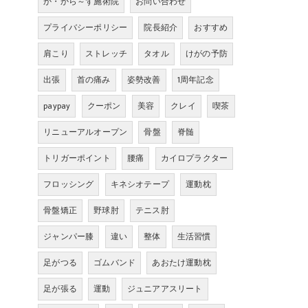
か・から～ず施術院
お問い合わせ
プライバシーポリシー
院長紹介
おすすめ
肩こり
ストレッチ
タオル
けがの予防
出張
首の痛み
姿勢改善
1周年記念
paypay
クーポン
美容
クレイ
喫茶
リニューアルオープン
骨盤
脊髄
トリガーポイント
腰痛
カイロプラクター
フロッシング
キネシオテープ
運動枕
骨盤矯正
野球肘
テニス肘
ジャンパー膝
違い
整体
生活習慣
足がつる
ゴムバンド
あおたけ運動枕
足が張る
運動
ジュニアアスリート