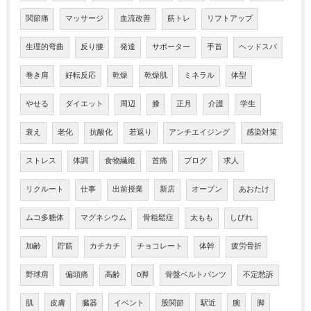
関節痛
マッサージ
血流改善
筋トレ
リフトアップ
生理的弯曲
反り腰
発達
サポーター
手首
ヘッドスパ
巻き肩
好転反応
乾燥
乾燥肌
ミネラル
体型
やせる
ダイエット
周辺
膝
正月
介護
学生
衰え
老化
抗酸化
若返り
アンチエイジング
感染対策
ストレス
体調
食物繊維
首痛
ブログ
求人
リクルート
仕事
出前授業
新店
オープン
あおたけ
ムコ多糖体
マグネシウム
骨粗鬆症
太もも
しびれ
加齢
貯筋
カチカチ
チョコレート
体幹
疲労骨折
野球肩
偏頭痛
高齢
O脚
骨盤ベルトパンツ
不定愁訴
肌
皮膚
臓器
イベント
股関節
駅近
腕
脚