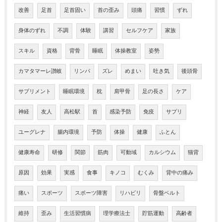
改善
足首
足首固い
首の歪み
頭痛
習慣
ずれ
身体のずれ
不調
体験
講習
セルフケア
家族
スキル
資格
背骨
睡眠
体操教室
姿勢
カマタマーレ讃岐
リンパ
ズレ
めまい
吐き気
後頭骨
サプリメント
睡眠環境
枕
肩甲骨
足の長さ
ケア
神経
友人
高松駅
首
感染予防
免疫
サプリ
ユーグレナ
腸内環境
予防
体操
健康
ふとん
健康寿命
研修
関節
筋肉
可動域
カルシウム
猫背
原因
効果
実感
食事
キノコ
むくみ
背中の痛み
痛い
スポーツ
スポーツ障害
リハビリ
骨盤ベルト
維持
歪み
生活習慣病
理学療法士
貯筋運動
高齢者