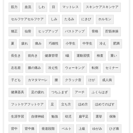
筋力
血流
しわ
目
マットレス
スキンケアスキンケア
セルフケアセルフケア
しみ
たるみ
にきび
ホルモン
矯正
仙骨
ヒップアップ
バストアップ
骨格
貯筋体操
夏
疲れ
痛み
巧緻性
小学生
中学生
冷え
肥満
長生き
前向き
健康管理
1級
運動習慣
検査
重い
左右差
膝の痛み
冷え性
ウォーキング
転倒
セミナー
子ども
カマタマーレ
腰
クラック音
けが
成人病
健康器具
足の疲れ
つちふまず
アーチ
ふくらはぎ
フットケアフットケア
足
立ち方
ほめ方
ほめてのばす
生涯学習
自律神経
勉強
幼児
扁平足
選挙
保険
背中
背中痛
発達段階
ベルト
上級
ゆがみ
ひざ痛