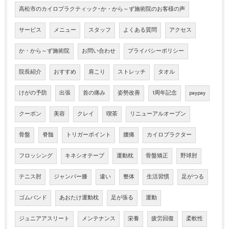
高松市のカイロプラクティック･か・から～ず施術院のお客様の声
サービス
メニュー
スタッフ
よくある質問
アクセス
か・から～ず施術院
お問い合わせ
プライバシーポリシー
院長紹介
おすすめ
肩こり
ストレッチ
タオル
けがの予防
出張
首の痛み
姿勢改善
1周年記念
paypay
クーポン
美容
クレイ
喫茶
リニューアルオープン
骨盤
脊髄
トリガーポイント
腰痛
カイロプラクター
フロッシング
キネシオテープ
運動枕
骨盤矯正
野球肘
テニス肘
ジャンパー膝
違い
整体
生活習慣
足がつる
ゴムバンド
あおたけ運動枕
足が張る
運動
ジュニアアスリート
メンテナンス
栄養
疲労回復
柔軟性