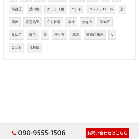
高血圧
熱中症
ぎっくり腰
バンド
コレステロール
肘
捻挫
応急処置
立ち仕事
水泳
歩き方
認知症
夏ばて
疲労
美
座り方
卓球
筋肉の痛み
AI
こども
花粉症
090-9555-1506
お問い合わせはこちら