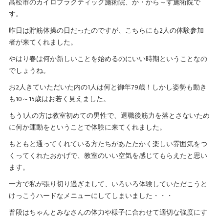
高松市のカイロプラクティック施術院、か・から～ず施術院で
す。
昨日は貯筋体操の日だったのですが、こちらにも2人の体験参加
者が来てくれました。
やはり春は何か新しいことを始めるのにいい時期ということなの
でしょうね。
お2人きていただいた内の1人は何と御年79歳！しかし姿勢も動き
も10～15歳はお若く見えました。
もう1人の方は教室初めての男性で、退職後筋力を落とさないため
に何か運動をということで体験に来てくれました。
もともと通ってくれている方たちがあたたかく楽しい雰囲気をつ
くってくれたおかげで、教室のいい空気を感じてもらえたと思い
ます。
一方で私が張り切り過ぎまして、いろいろ体験していただこうと
けっこうハードなメニューにしてしまいました・・・
普段はちゃんとみなさんの体力や様子に合わせて適切な強度にす