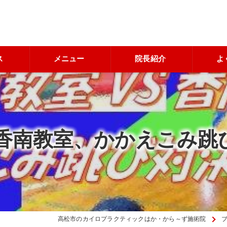
ス
メニュー
院長紹介
よ
S香南教室、かかえこみ跳
高松市のカイロプラクティックはか・から～ず施術院