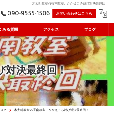
木太町教室VS香南教室、かかえこみ跳び対決最終回！
090-9555-1506
お問い合わせはこちら
くある質問
アクセス
ブログ
び対決最終回！
ブログ
木太町教室VS香南教室、かかえこみ跳び対決最終回！