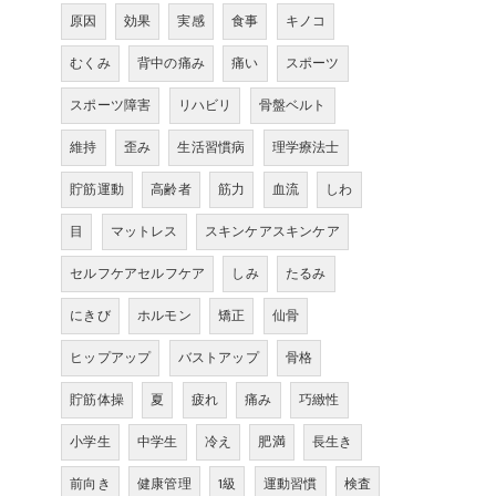
原因
効果
実感
食事
キノコ
むくみ
背中の痛み
痛い
スポーツ
スポーツ障害
リハビリ
骨盤ベルト
維持
歪み
生活習慣病
理学療法士
貯筋運動
高齢者
筋力
血流
しわ
目
マットレス
スキンケアスキンケア
セルフケアセルフケア
しみ
たるみ
にきび
ホルモン
矯正
仙骨
ヒップアップ
バストアップ
骨格
貯筋体操
夏
疲れ
痛み
巧緻性
小学生
中学生
冷え
肥満
長生き
前向き
健康管理
1級
運動習慣
検査