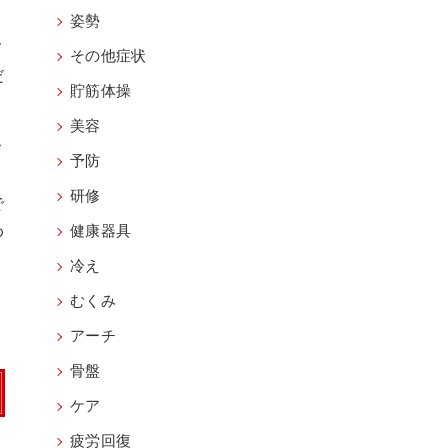
姿勢
メ
その他症状
だ
貯筋体操
美容
こ
予防
研修
で
わ
健康器具
冷え
むくみ
アーチ
骨盤
ケア
疲労回復