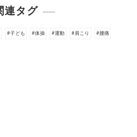
関連タグ
ク
#子ども
#体操
#運動
#肩こり
#腰痛