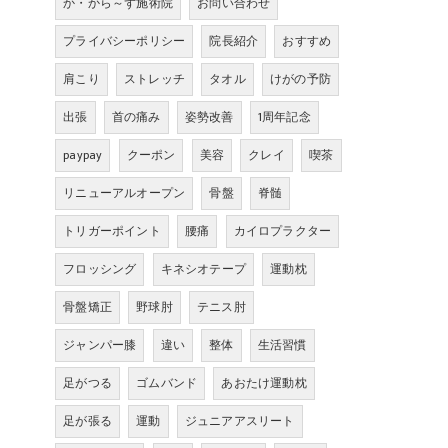
か・から～ず施術院
お問い合わせ
プライバシーポリシー
院長紹介
おすすめ
肩こり
ストレッチ
タオル
けがの予防
出張
首の痛み
姿勢改善
1周年記念
paypay
クーポン
美容
クレイ
喫茶
リニューアルオープン
骨盤
脊髄
トリガーポイント
腰痛
カイロプラクター
フロッシング
キネシオテープ
運動枕
骨盤矯正
野球肘
テニス肘
ジャンパー膝
違い
整体
生活習慣
足がつる
ゴムバンド
あおたけ運動枕
足が張る
運動
ジュニアアスリート