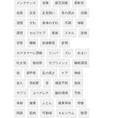
メンテナンス
栄養
疲労回復
柔軟性
改善
足首
足首固い
首の歪み
頭痛
習慣
ずれ
身体のずれ
不調
体験
講習
セルフケア
家族
スキル
資格
背骨
睡眠
体操教室
姿勢
カマタマーレ讃岐
リンパ
ズレ
めまい
吐き気
後頭骨
サプリメント
睡眠環境
枕
肩甲骨
足の長さ
ケア
神経
友人
高松駅
首
感染予防
免疫
サプリ
ユーグレナ
腸内環境
予防
体操
健康
ふとん
健康寿命
研修
関節
筋肉
可動域
カルシウム
猫背