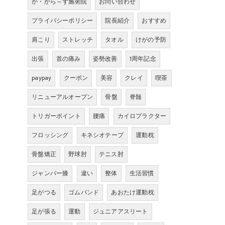
か・から～ず施術院
お問い合わせ
プライバシーポリシー
院長紹介
おすすめ
肩こり
ストレッチ
タオル
けがの予防
出張
首の痛み
姿勢改善
1周年記念
paypay
クーポン
美容
クレイ
喫茶
リニューアルオープン
骨盤
脊髄
トリガーポイント
腰痛
カイロプラクター
フロッシング
キネシオテープ
運動枕
骨盤矯正
野球肘
テニス肘
ジャンパー膝
違い
整体
生活習慣
足がつる
ゴムバンド
あおたけ運動枕
足が張る
運動
ジュニアアスリート