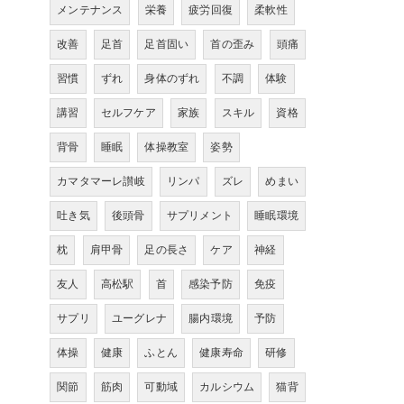
メンテナンス
栄養
疲労回復
柔軟性
改善
足首
足首固い
首の歪み
頭痛
習慣
ずれ
身体のずれ
不調
体験
講習
セルフケア
家族
スキル
資格
背骨
睡眠
体操教室
姿勢
カマタマーレ讃岐
リンパ
ズレ
めまい
吐き気
後頭骨
サプリメント
睡眠環境
枕
肩甲骨
足の長さ
ケア
神経
友人
高松駅
首
感染予防
免疫
サプリ
ユーグレナ
腸内環境
予防
体操
健康
ふとん
健康寿命
研修
関節
筋肉
可動域
カルシウム
猫背