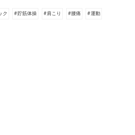
ック
#貯筋体操
#肩こり
#腰痛
#運動