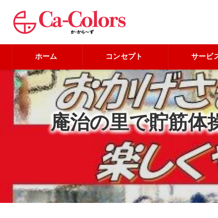
ホーム
コンセプト
サービ
庵治の里で貯筋体