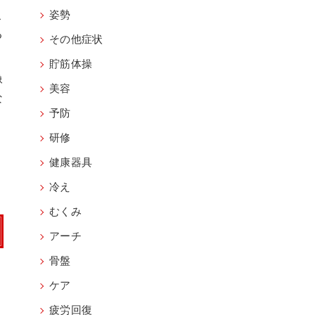
こ
姿勢
る
その他症状
貯筋体操
像
美容
な
予防
研修
健康器具
冷え
むくみ
アーチ
骨盤
ケア
疲労回復