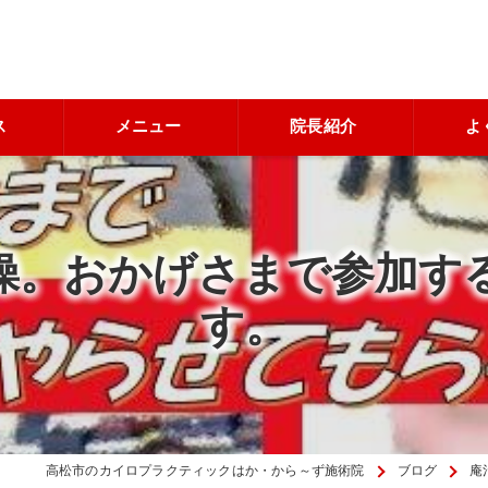
ス
メニュー
院長紹介
よ
操。おかげさまで参加す
す。
高松市のカイロプラクティックはか・から～ず施術院
ブログ
庵