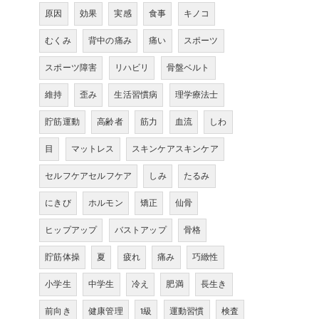
原因
効果
実感
食事
キノコ
むくみ
背中の痛み
痛い
スポーツ
スポーツ障害
リハビリ
骨盤ベルト
維持
歪み
生活習慣病
理学療法士
貯筋運動
高齢者
筋力
血流
しわ
目
マットレス
スキンケアスキンケア
セルフケアセルフケア
しみ
たるみ
にきび
ホルモン
矯正
仙骨
ヒップアップ
バストアップ
骨格
貯筋体操
夏
疲れ
痛み
巧緻性
小学生
中学生
冷え
肥満
長生き
前向き
健康管理
1級
運動習慣
検査