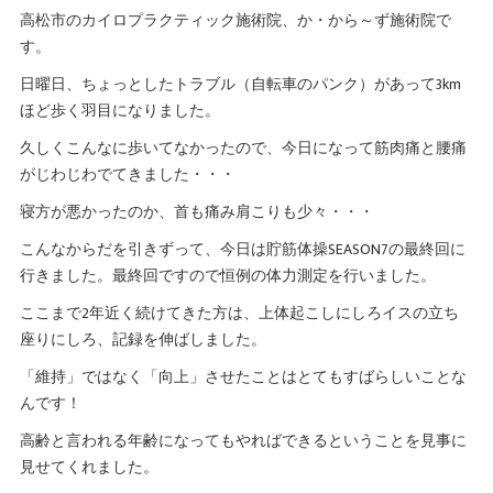
高松市のカイロプラクティック施術院、か・から～ず施術院で
す。
日曜日、ちょっとしたトラブル（自転車のパンク）があって3km
ほど歩く羽目になりました。
久しくこんなに歩いてなかったので、今日になって筋肉痛と腰痛
がじわじわでてきました・・・
寝方が悪かったのか、首も痛み肩こりも少々・・・
こんなからだを引きずって、今日は貯筋体操SEASON7の最終回に
行きました。最終回ですので恒例の体力測定を行いました。
ここまで2年近く続けてきた方は、上体起こしにしろイスの立ち
座りにしろ、記録を伸ばしました。
「維持」ではなく「向上」させたことはとてもすばらしいことな
んです！
高齢と言われる年齢になってもやればできるということを見事に
見せてくれました。