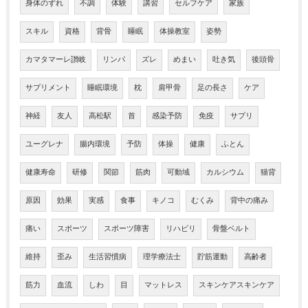
身体のずれ
不調
体験
講習
セルフケア
家族
スキル
資格
背骨
睡眠
体操教室
姿勢
カマタマーレ讃岐
リンパ
ズレ
めまい
吐き気
後頭骨
サプリメント
睡眠環境
枕
肩甲骨
足の長さ
ケア
神経
友人
高松駅
首
感染予防
免疫
サプリ
ユーグレナ
腸内環境
予防
体操
健康
ふとん
健康寿命
研修
関節
筋肉
可動域
カルシウム
猫背
原因
効果
実感
食事
キノコ
むくみ
背中の痛み
痛い
スポーツ
スポーツ障害
リハビリ
骨盤ベルト
維持
歪み
生活習慣病
理学療法士
貯筋運動
高齢者
筋力
血流
しわ
目
マットレス
スキンケアスキンケア