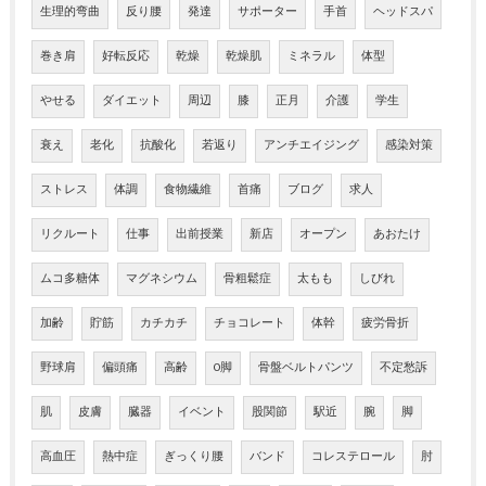
生理的弯曲
反り腰
発達
サポーター
手首
ヘッドスパ
巻き肩
好転反応
乾燥
乾燥肌
ミネラル
体型
やせる
ダイエット
周辺
膝
正月
介護
学生
衰え
老化
抗酸化
若返り
アンチエイジング
感染対策
ストレス
体調
食物繊維
首痛
ブログ
求人
リクルート
仕事
出前授業
新店
オープン
あおたけ
ムコ多糖体
マグネシウム
骨粗鬆症
太もも
しびれ
加齢
貯筋
カチカチ
チョコレート
体幹
疲労骨折
野球肩
偏頭痛
高齢
O脚
骨盤ベルトパンツ
不定愁訴
肌
皮膚
臓器
イベント
股関節
駅近
腕
脚
高血圧
熱中症
ぎっくり腰
バンド
コレステロール
肘