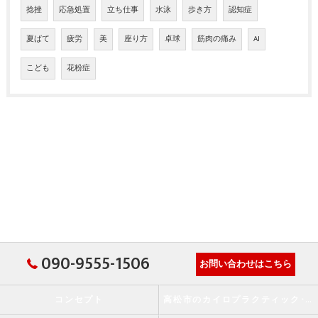
捻挫
応急処置
立ち仕事
水泳
歩き方
認知症
夏ばて
疲労
美
座り方
卓球
筋肉の痛み
AI
こども
花粉症
090-9555-1506
お問い合わせはこちら
コンセプト
高松市のカイロプラクティック･か・から～ず施術院の口コミ情報