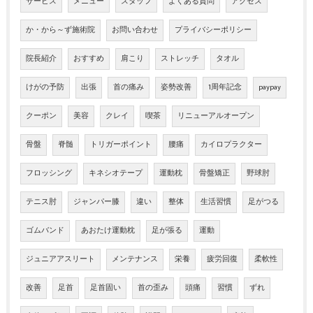
サービス
メニュー
スタッフ
よくある質問
アクセス
か・から～ず施術院
お問い合わせ
プライバシーポリシー
院長紹介
おすすめ
肩こり
ストレッチ
タオル
けがの予防
出張
首の痛み
姿勢改善
1周年記念
paypay
クーポン
美容
クレイ
喫茶
リニューアルオープン
骨盤
脊髄
トリガーポイント
腰痛
カイロプラクター
フロッシング
キネシオテープ
運動枕
骨盤矯正
野球肘
テニス肘
ジャンパー膝
違い
整体
生活習慣
足がつる
ゴムバンド
あおたけ運動枕
足が張る
運動
ジュニアアスリート
メンテナンス
栄養
疲労回復
柔軟性
改善
足首
足首固い
首の歪み
頭痛
習慣
ずれ