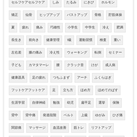
セルフケアセルフケア
しみ
たるみ
にきび
ホルモン
矯正
仙骨
ヒップアップ
バストアップ
骨格
貯筋体操
夏
疲れ
痛み
巧緻性
小学生
中学生
冷え
肥満
長生き
前向き
健康管理
1級
運動習慣
検査
重い
左右差
膝の痛み
冷え性
ウォーキング
転倒
セミナー
子ども
カマタマーレ
腰
クラック音
けが
成人病
健康器具
足の疲れ
つちふまず
アーチ
ふくらはぎ
フットケアフットケア
足
立ち方
ほめ方
ほめてのばす
生涯学習
自律神経
勉強
幼児
扁平足
選挙
保険
背中
背中痛
発達段階
ベルト
上級
ゆがみ
ひざ痛
関節痛
マッサージ
血流改善
筋トレ
リフトアップ