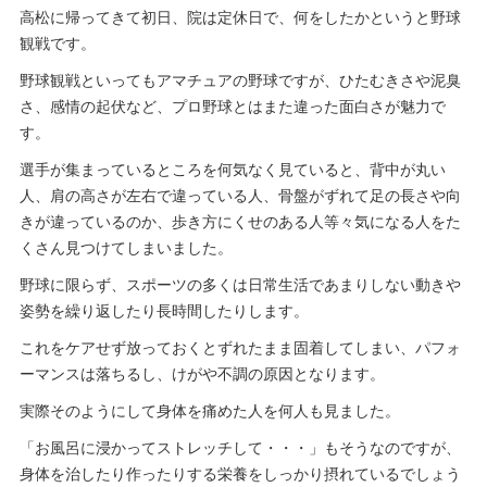
高松に帰ってきて初日、院は定休日で、何をしたかというと野球
観戦です。
野球観戦といってもアマチュアの野球ですが、ひたむきさや泥臭
さ、感情の起伏など、プロ野球とはまた違った面白さが魅力で
す。
選手が集まっているところを何気なく見ていると、背中が丸い
人、肩の高さが左右で違っている人、骨盤がずれて足の長さや向
きが違っているのか、歩き方にくせのある人等々気になる人をた
くさん見つけてしまいました。
野球に限らず、スポーツの多くは日常生活であまりしない動きや
姿勢を繰り返したり長時間したりします。
これをケアせず放っておくとずれたまま固着してしまい、パフォ
ーマンスは落ちるし、けがや不調の原因となります。
実際そのようにして身体を痛めた人を何人も見ました。
「お風呂に浸かってストレッチして・・・」もそうなのですが、
身体を治したり作ったりする栄養をしっかり摂れているでしょう