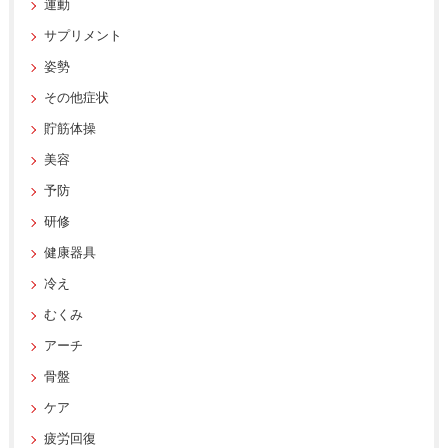
運動
サプリメント
姿勢
その他症状
貯筋体操
美容
予防
研修
健康器具
冷え
むくみ
アーチ
骨盤
ケア
疲労回復