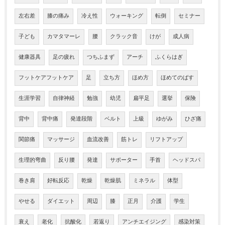
左右差
膝の痛み
冷え性
ウォーキング
転倒
セミナー
子ども
カマタマーレ
腰
クラック音
けが
成人病
健康器具
足の疲れ
つちふまず
アーチ
ふくらはぎ
フットケアフットケア
足
立ち方
ほめ方
ほめてのばす
生涯学習
自律神経
勉強
幼児
扁平足
選挙
保険
背中
背中痛
発達段階
ベルト
上級
ゆがみ
ひざ痛
関節痛
マッサージ
血流改善
筋トレ
リフトアップ
生理的弯曲
反り腰
発達
サポーター
手首
ヘッドスパ
巻き肩
好転反応
乾燥
乾燥肌
ミネラル
体型
やせる
ダイエット
周辺
膝
正月
介護
学生
衰え
老化
抗酸化
若返り
アンチエイジング
感染対策