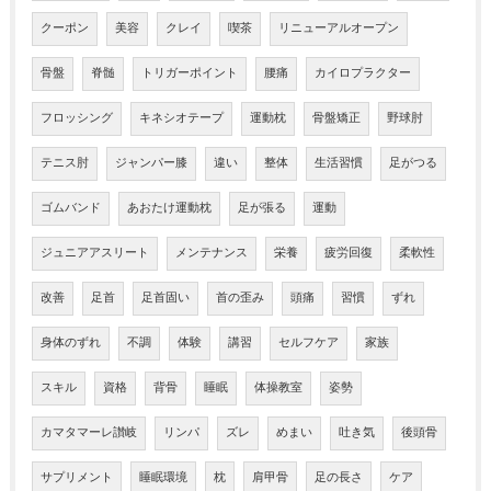
クーポン
美容
クレイ
喫茶
リニューアルオープン
骨盤
脊髄
トリガーポイント
腰痛
カイロプラクター
フロッシング
キネシオテープ
運動枕
骨盤矯正
野球肘
テニス肘
ジャンパー膝
違い
整体
生活習慣
足がつる
ゴムバンド
あおたけ運動枕
足が張る
運動
ジュニアアスリート
メンテナンス
栄養
疲労回復
柔軟性
改善
足首
足首固い
首の歪み
頭痛
習慣
ずれ
身体のずれ
不調
体験
講習
セルフケア
家族
スキル
資格
背骨
睡眠
体操教室
姿勢
カマタマーレ讃岐
リンパ
ズレ
めまい
吐き気
後頭骨
サプリメント
睡眠環境
枕
肩甲骨
足の長さ
ケア