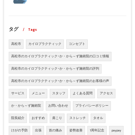
タグ
Tags
高松市
カイロプラクティック
コンセプト
高松市のカイロプラクティック･か・から～ず施術院の口コミ情報
高松市のカイロプラクティック･か・から～ず施術院の評判
高松市のカイロプラクティック･か・から～ず施術院のお客様の声
サービス
メニュー
スタッフ
よくある質問
アクセス
か・から～ず施術院
お問い合わせ
プライバシーポリシー
院長紹介
おすすめ
肩こり
ストレッチ
タオル
けがの予防
出張
首の痛み
姿勢改善
1周年記念
paypay