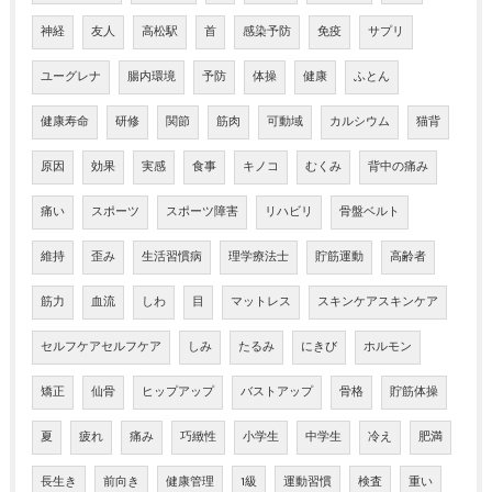
神経
友人
高松駅
首
感染予防
免疫
サプリ
ユーグレナ
腸内環境
予防
体操
健康
ふとん
健康寿命
研修
関節
筋肉
可動域
カルシウム
猫背
原因
効果
実感
食事
キノコ
むくみ
背中の痛み
痛い
スポーツ
スポーツ障害
リハビリ
骨盤ベルト
維持
歪み
生活習慣病
理学療法士
貯筋運動
高齢者
筋力
血流
しわ
目
マットレス
スキンケアスキンケア
セルフケアセルフケア
しみ
たるみ
にきび
ホルモン
矯正
仙骨
ヒップアップ
バストアップ
骨格
貯筋体操
夏
疲れ
痛み
巧緻性
小学生
中学生
冷え
肥満
長生き
前向き
健康管理
1級
運動習慣
検査
重い