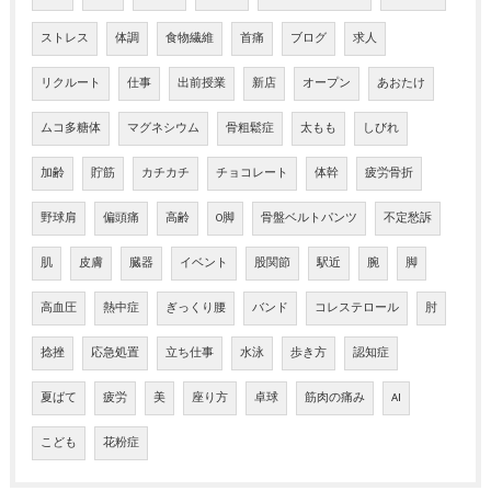
ストレス
体調
食物繊維
首痛
ブログ
求人
リクルート
仕事
出前授業
新店
オープン
あおたけ
ムコ多糖体
マグネシウム
骨粗鬆症
太もも
しびれ
加齢
貯筋
カチカチ
チョコレート
体幹
疲労骨折
野球肩
偏頭痛
高齢
O脚
骨盤ベルトパンツ
不定愁訴
肌
皮膚
臓器
イベント
股関節
駅近
腕
脚
高血圧
熱中症
ぎっくり腰
バンド
コレステロール
肘
捻挫
応急処置
立ち仕事
水泳
歩き方
認知症
夏ばて
疲労
美
座り方
卓球
筋肉の痛み
AI
こども
花粉症