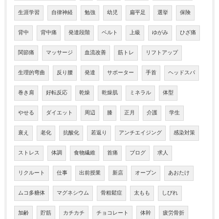
生涯学習
自律神経
勉強
幼児
扁平足
選挙
保険
背中
背中痛
発達段階
ベルト
上級
ゆがみ
ひざ痛
関節痛
マッサージ
血流改善
筋トレ
リフトアップ
生理的弯曲
反り腰
発達
サポーター
手首
ヘッドスパ
巻き肩
好転反応
乾燥
乾燥肌
ミネラル
体型
やせる
ダイエット
周辺
膝
正月
介護
学生
衰え
老化
抗酸化
若返り
アンチエイジング
感染対策
ストレス
体調
食物繊維
首痛
ブログ
求人
リクルート
仕事
出前授業
新店
オープン
あおたけ
ムコ多糖体
マグネシウム
骨粗鬆症
太もも
しびれ
加齢
貯筋
カチカチ
チョコレート
体幹
疲労骨折