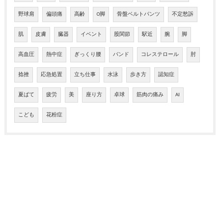
野球肩
偏頭痛
高齢
O脚
骨盤ベルトパンツ
不定愁訴
肌
皮膚
臓器
イベント
股関節
駅近
腕
脚
高血圧
熱中症
ぎっくり腰
バンド
コレステロール
肘
捻挫
応急処置
立ち仕事
水泳
歩き方
認知症
夏ばて
疲労
美
座り方
卓球
筋肉の痛み
AI
こども
花粉症