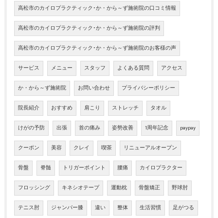
高松市のカイロプラクティック･か・から～ず施術院の口コミ情報
高松市のカイロプラクティック･か・から～ず施術院の評判
高松市のカイロプラクティック･か・から～ず施術院のお客様の声
サービス
メニュー
スタッフ
よくある質問
アクセス
か・から～ず施術院
お問い合わせ
プライバシーポリシー
院長紹介
おすすめ
肩こり
ストレッチ
タオル
けがの予防
出張
首の痛み
姿勢改善
1周年記念
paypay
クーポン
美容
クレイ
喫茶
リニューアルオープン
骨盤
脊髄
トリガーポイント
腰痛
カイロプラクター
フロッシング
キネシオテープ
運動枕
骨盤矯正
野球肘
テニス肘
ジャンパー膝
違い
整体
生活習慣
足がつる