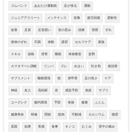
ゴムバンド
あおたけ運動枕
足が張る
運動
ジュニアアスリート
メンテナンス
栄養
疲労回復
柔軟性
改善
足首
足首固い
首の歪み
頭痛
習慣
ずれ
身体のずれ
不調
体験
講習
セルフケア
家族
スキル
資格
背骨
睡眠
体操教室
姿勢
カマタマーレ讃岐
リンパ
ズレ
めまい
吐き気
後頭骨
サプリメント
睡眠環境
枕
肩甲骨
足の長さ
ケア
神経
友人
高松駅
首
感染予防
免疫
サプリ
ユーグレナ
腸内環境
予防
体操
健康
ふとん
健康寿命
研修
関節
筋肉
可動域
カルシウム
猫背
原因
効果
実感
食事
キノコ
むくみ
背中の痛み