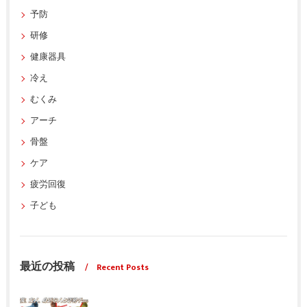
予防
研修
健康器具
冷え
むくみ
アーチ
骨盤
ケア
疲労回復
子ども
最近の投稿
Recent Posts