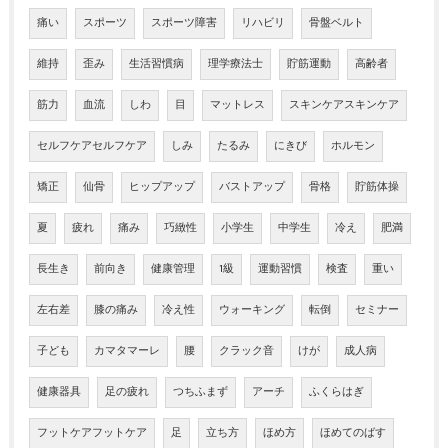
痛い
スポーツ
スポーツ障害
リハビリ
骨盤ベルト
維持
歪み
生活習慣病
理学療法士
貯筋運動
高齢者
筋力
血流
しわ
目
マットレス
スキンケアスキンケア
セルフケアセルフケア
しみ
たるみ
にきび
ホルモン
矯正
仙骨
ヒップアップ
バストアップ
骨格
貯筋体操
夏
疲れ
痛み
巧緻性
小学生
中学生
冷え
肥満
長生き
前向き
健康管理
1級
運動習慣
検査
重い
左右差
膝の痛み
冷え性
ウォーキング
転倒
セミナー
子ども
カマタマーレ
腰
クラック音
けが
成人病
健康器具
足の疲れ
つちふまず
アーチ
ふくらはぎ
フットケアフットケア
足
立ち方
ほめ方
ほめてのばす