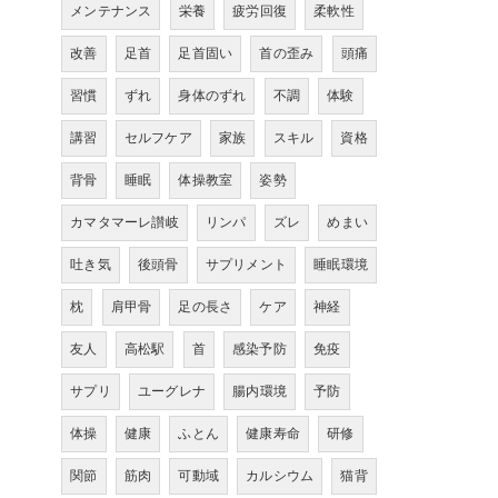
メンテナンス
栄養
疲労回復
柔軟性
改善
足首
足首固い
首の歪み
頭痛
習慣
ずれ
身体のずれ
不調
体験
講習
セルフケア
家族
スキル
資格
背骨
睡眠
体操教室
姿勢
カマタマーレ讃岐
リンパ
ズレ
めまい
吐き気
後頭骨
サプリメント
睡眠環境
枕
肩甲骨
足の長さ
ケア
神経
友人
高松駅
首
感染予防
免疫
サプリ
ユーグレナ
腸内環境
予防
体操
健康
ふとん
健康寿命
研修
関節
筋肉
可動域
カルシウム
猫背