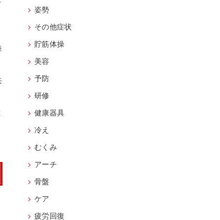
2
姿勢
その他症状
貯筋体操
季
美容
予防
来
研修
と
健康器具
冷え
むくみ
アーチ
骨盤
ケア
疲労回復