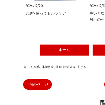
2024/12/20
2024/12/1
BCBを使ってセルフケア
寒いとな
対応のセ
ホーム
肩こり
腰痛
体操教室
運動
貯筋体操
子ども
< 前のページ