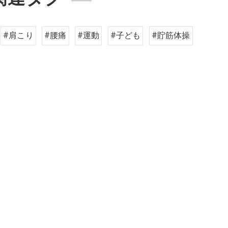
#肩こり
#腰痛
#運動
#子ども
#貯筋体操