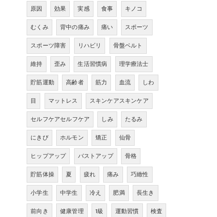
原因
効果
実感
食事
キノコ
むくみ
背中の痛み
痛い
スポーツ
スポーツ障害
リハビリ
骨盤ベルト
維持
歪み
生活習慣病
理学療法士
貯筋運動
高齢者
筋力
血流
しわ
目
マットレス
スキンケアスキンケア
セルフケアセルフケア
しみ
たるみ
にきび
ホルモン
矯正
仙骨
ヒップアップ
バストアップ
骨格
貯筋体操
夏
疲れ
痛み
巧緻性
小学生
中学生
冷え
肥満
長生き
前向き
健康管理
1級
運動習慣
検査