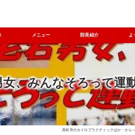
ス
メニュー
院長紹介
よ
男女、みんなそろって運動
高松市のカイロプラクティックはか・から