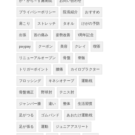
か・から～ず施術院
お問い合わせ
プライバシーポリシー
院長紹介
おすすめ
肩こり
ストレッチ
タオル
けがの予防
出張
首の痛み
姿勢改善
1周年記念
paypay
クーポン
美容
クレイ
喫茶
リニューアルオープン
骨盤
脊髄
トリガーポイント
腰痛
カイロプラクター
フロッシング
キネシオテープ
運動枕
骨盤矯正
野球肘
テニス肘
ジャンパー膝
違い
整体
生活習慣
足がつる
ゴムバンド
あおたけ運動枕
足が張る
運動
ジュニアアスリート