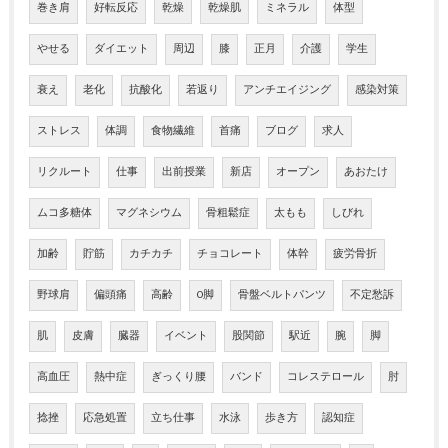
巻き肩
好転反応
乾燥
乾燥肌
ミネラル
体型
やせる
ダイエット
周辺
膝
正月
介護
学生
衰え
老化
抗酸化
若返り
アンチエイジング
感染対策
ストレス
体調
食物繊維
首痛
ブログ
求人
リクルート
仕事
出前授業
新店
オープン
あおたけ
ムコ多糖体
マグネシウム
骨粗鬆症
太もも
しびれ
加齢
貯筋
カチカチ
チョコレート
体幹
疲労骨折
野球肩
偏頭痛
高齢
O脚
骨盤ベルトパンツ
不定愁訴
肌
皮膚
臓器
イベント
股関節
駅近
腕
脚
高血圧
熱中症
ぎっくり腰
バンド
コレステロール
肘
捻挫
応急処置
立ち仕事
水泳
歩き方
認知症