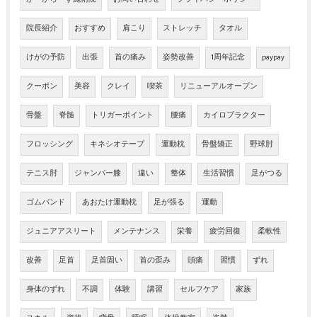
院長紹介
おすすめ
肩こり
ストレッチ
タオル
けがの予防
出張
首の痛み
姿勢改善
1周年記念
paypay
クーポン
美容
クレイ
喫茶
リニューアルオープン
骨盤
脊髄
トリガーポイント
腰痛
カイロプラクター
フロッシング
キネシオテープ
運動枕
骨盤矯正
野球肘
テニス肘
ジャンパー膝
違い
整体
生活習慣
足がつる
ゴムバンド
あおたけ運動枕
足が張る
運動
ジュニアアスリート
メンテナンス
栄養
疲労回復
柔軟性
改善
足首
足首固い
首の歪み
頭痛
習慣
ずれ
身体のずれ
不調
体験
講習
セルフケア
家族