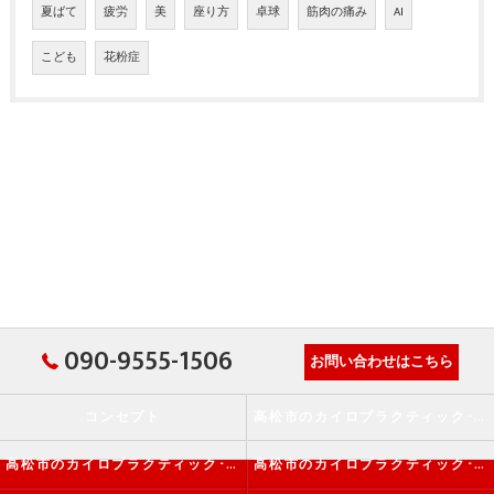
夏ばて
疲労
美
座り方
卓球
筋肉の痛み
AI
こども
花粉症
090-9555-1506
お問い合わせはこちら
コンセプト
高松市のカイロプラクティック･か・から～ず施術院の口コミ情報
高松市のカイロプラクティック･か・から～ず施術院の評判
高松市のカイロプラクティック･か・から～ず施術院のお客様の声