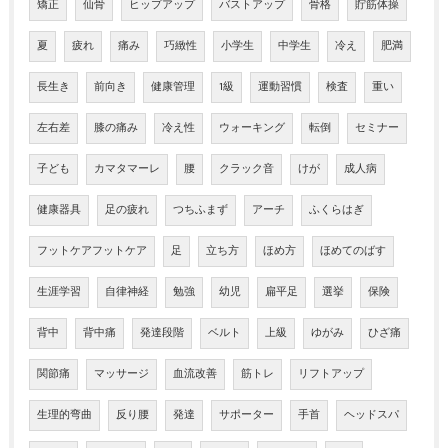
矯正
仙骨
ヒップアップ
バストアップ
骨格
貯筋体操
夏
疲れ
痛み
巧緻性
小学生
中学生
冷え
肥満
長生き
前向き
健康管理
1級
運動習慣
検査
重い
左右差
膝の痛み
冷え性
ウォーキング
転倒
セミナー
子ども
カマタマーレ
腰
クラック音
けが
成人病
健康器具
足の疲れ
つちふまず
アーチ
ふくらはぎ
フットケアフットケア
足
立ち方
ほめ方
ほめてのばす
生涯学習
自律神経
勉強
幼児
扁平足
選挙
保険
背中
背中痛
発達段階
ベルト
上級
ゆがみ
ひざ痛
関節痛
マッサージ
血流改善
筋トレ
リフトアップ
生理的弯曲
反り腰
発達
サポーター
手首
ヘッドスパ