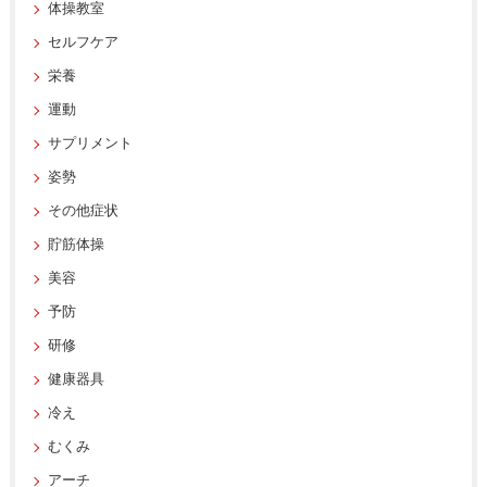
体操教室
セルフケア
栄養
運動
サプリメント
姿勢
その他症状
貯筋体操
美容
予防
研修
健康器具
冷え
むくみ
アーチ