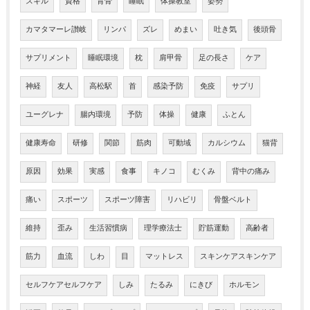
スキル
資格
背骨
睡眠
体操教室
姿勢
カマタマーレ讃岐
リンパ
ズレ
めまい
吐き気
後頭骨
サプリメント
睡眠環境
枕
肩甲骨
足の長さ
ケア
神経
友人
高松駅
首
感染予防
免疫
サプリ
ユーグレナ
腸内環境
予防
体操
健康
ふとん
健康寿命
研修
関節
筋肉
可動域
カルシウム
猫背
原因
効果
実感
食事
キノコ
むくみ
背中の痛み
痛い
スポーツ
スポーツ障害
リハビリ
骨盤ベルト
維持
歪み
生活習慣病
理学療法士
貯筋運動
高齢者
筋力
血流
しわ
目
マットレス
スキンケアスキンケア
セルフケアセルフケア
しみ
たるみ
にきび
ホルモン