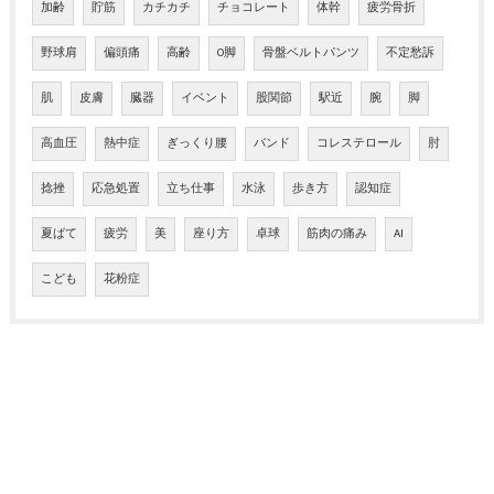
加齢
貯筋
カチカチ
チョコレート
体幹
疲労骨折
野球肩
偏頭痛
高齢
O脚
骨盤ベルトパンツ
不定愁訴
肌
皮膚
臓器
イベント
股関節
駅近
腕
脚
高血圧
熱中症
ぎっくり腰
バンド
コレステロール
肘
捻挫
応急処置
立ち仕事
水泳
歩き方
認知症
夏ばて
疲労
美
座り方
卓球
筋肉の痛み
AI
こども
花粉症