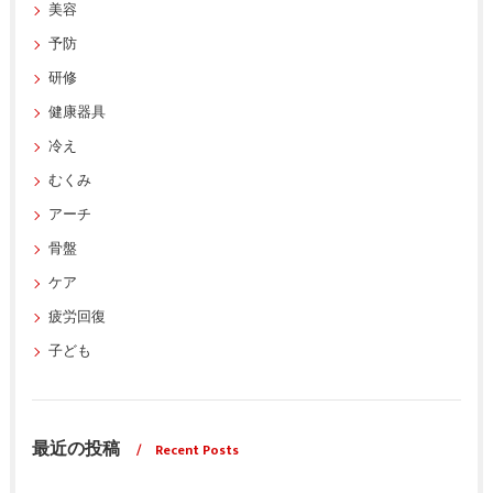
美容
予防
研修
健康器具
冷え
むくみ
アーチ
骨盤
ケア
疲労回復
子ども
最近の投稿
Recent Posts