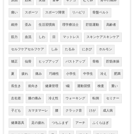
原因
効果
実感
食事
キノコ
むくみ
背中の痛み
痛い
スポーツ
スポーツ障害
リハビリ
骨盤ベルト
維持
歪み
生活習慣病
理学療法士
貯筋運動
高齢者
筋力
血流
しわ
目
マットレス
スキンケアスキンケア
セルフケアセルフケア
しみ
たるみ
にきび
ホルモン
矯正
仙骨
ヒップアップ
バストアップ
骨格
貯筋体操
夏
疲れ
痛み
巧緻性
小学生
中学生
冷え
肥満
長生き
前向き
健康管理
1級
運動習慣
検査
重い
左右差
膝の痛み
冷え性
ウォーキング
転倒
セミナー
子ども
カマタマーレ
腰
クラック音
けが
成人病
健康器具
足の疲れ
つちふまず
アーチ
ふくらはぎ