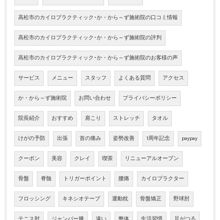
高松市のカイロプラクティック･か・から～ず施術院の口コミ情報
高松市のカイロプラクティック･か・から～ず施術院の評判
高松市のカイロプラクティック･か・から～ず施術院のお客様の声
サービス
メニュー
スタッフ
よくある質問
アクセス
か・から～ず施術院
お問い合わせ
プライバシーポリシー
院長紹介
おすすめ
肩こり
ストレッチ
タオル
けがの予防
出張
首の痛み
姿勢改善
1周年記念
paypay
クーポン
美容
クレイ
喫茶
リニューアルオープン
骨盤
脊髄
トリガーポイント
腰痛
カイロプラクター
フロッシング
キネシオテープ
運動枕
骨盤矯正
野球肘
テニス肘
ジャンパー膝
違い
整体
生活習慣
足がつる