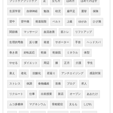
フットケアフットケア
足
立ち方
ほめ方
ほめてのばす
生涯学習
自律神経
勉強
幼児
扁平足
選挙
保険
背中
背中痛
発達段階
ベルト
上級
ゆがみ
ひざ痛
関節痛
マッサージ
血流改善
筋トレ
リフトアップ
生理的弯曲
反り腰
発達
サポーター
手首
ヘッドスパ
巻き肩
好転反応
乾燥
乾燥肌
ミネラル
体型
やせる
ダイエット
周辺
膝
正月
介護
学生
衰え
老化
抗酸化
若返り
アンチエイジング
感染対策
ストレス
体調
食物繊維
首痛
ブログ
求人
リクルート
仕事
出前授業
新店
オープン
あおたけ
ムコ多糖体
マグネシウム
骨粗鬆症
太もも
しびれ