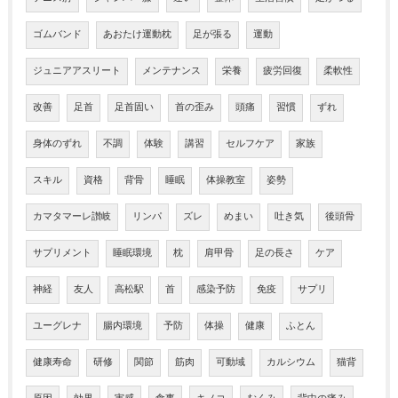
ゴムバンド
あおたけ運動枕
足が張る
運動
ジュニアアスリート
メンテナンス
栄養
疲労回復
柔軟性
改善
足首
足首固い
首の歪み
頭痛
習慣
ずれ
身体のずれ
不調
体験
講習
セルフケア
家族
スキル
資格
背骨
睡眠
体操教室
姿勢
カマタマーレ讃岐
リンパ
ズレ
めまい
吐き気
後頭骨
サプリメント
睡眠環境
枕
肩甲骨
足の長さ
ケア
神経
友人
高松駅
首
感染予防
免疫
サプリ
ユーグレナ
腸内環境
予防
体操
健康
ふとん
健康寿命
研修
関節
筋肉
可動域
カルシウム
猫背