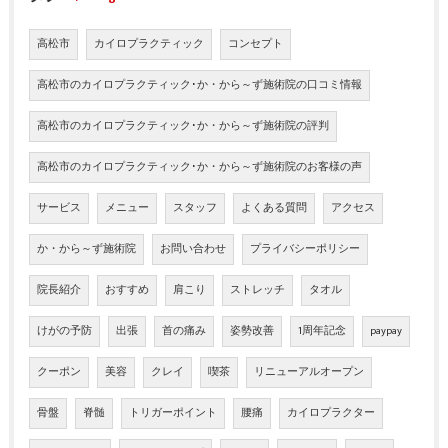
高松市
カイロプラクティック
コンセプト
高松市のカイロプラクティック･か・から～ず施術院の口コミ情報
高松市のカイロプラクティック･か・から～ず施術院の評判
高松市のカイロプラクティック･か・から～ず施術院のお客様の声
サービス
メニュー
スタッフ
よくある質問
アクセス
か・から～ず施術院
お問い合わせ
プライバシーポリシー
院長紹介
おすすめ
肩こり
ストレッチ
タオル
けがの予防
出張
首の痛み
姿勢改善
1周年記念
paypay
クーポン
美容
クレイ
喫茶
リニューアルオープン
骨盤
脊髄
トリガーポイント
腰痛
カイロプラクター