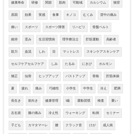
健康寿命
研修
関節
筋肉
可動域
カルシウム
猫背
原因
効果
実感
食事
キノコ
むくみ
背中の痛み
痛い
スポーツ
スポーツ障害
リハビリ
骨盤ベルト
維持
歪み
生活習慣病
理学療法士
貯筋運動
高齢者
筋力
血流
しわ
目
マットレス
スキンケアスキンケア
セルフケアセルフケア
しみ
たるみ
にきび
ホルモン
矯正
仙骨
ヒップアップ
バストアップ
骨格
貯筋体操
夏
疲れ
痛み
巧緻性
小学生
中学生
冷え
肥満
長生き
前向き
健康管理
1級
運動習慣
検査
重い
左右差
膝の痛み
冷え性
ウォーキング
転倒
セミナー
子ども
カマタマーレ
腰
クラック音
けが
成人病