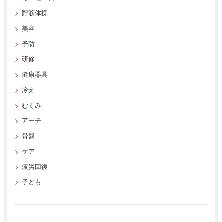
貯筋体操
美容
予防
研修
健康器具
冷え
むくみ
アーチ
骨盤
ケア
疲労回復
子ども