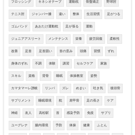
フロッシング
キネシオテープ
運動枕
骨盤矯正
野球肘
テニス肘
ジャンパー膝
違い
整体
生活習慣
足がつる
ゴムバンド
あおたけ運動枕
足が張る
運動
ジュニアアスリート
メンテナンス
栄養
疲労回復
柔軟性
改善
足首
足首固い
首の歪み
頭痛
習慣
ずれ
身体のずれ
不調
体験
講習
セルフケア
家族
スキル
資格
背骨
睡眠
体操教室
姿勢
カマタマーレ讃岐
リンパ
ズレ
めまい
吐き気
後頭骨
サプリメント
睡眠環境
枕
肩甲骨
足の長さ
ケア
神経
友人
高松駅
首
感染予防
免疫
サプリ
ユーグレナ
腸内環境
予防
体操
健康
ふとん