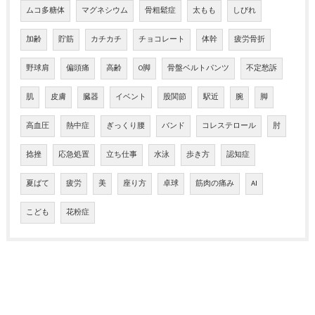
ムコ多糖体
マグネシウム
骨粗鬆症
太もも
しびれ
加齢
貯筋
カチカチ
チョコレート
体幹
疲労骨折
野球肩
偏頭痛
高齢
O脚
骨盤ベルトパンツ
不定愁訴
肌
皮膚
臓器
イベント
股関節
駅近
腕
脚
高血圧
熱中症
ぎっくり腰
バンド
コレステロール
肘
捻挫
応急処置
立ち仕事
水泳
歩き方
認知症
夏ばて
疲労
美
座り方
卓球
筋肉の痛み
AI
こども
花粉症