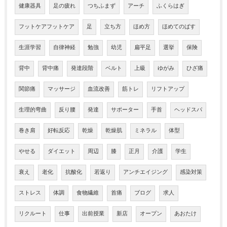
健康器具
足の疲れ
つちふまず
アーチ
ふくらはぎ
フットケアフットケア
足
立ち方
ほめ方
ほめてのばす
生涯学習
自律神経
勉強
幼児
扁平足
選挙
保険
背中
背中痛
発達段階
ベルト
上級
ゆがみ
ひざ痛
関節痛
マッサージ
血流改善
筋トレ
リフトアップ
生理的弯曲
反り腰
発達
サポーター
手首
ヘッドスパ
巻き肩
好転反応
乾燥
乾燥肌
ミネラル
体型
やせる
ダイエット
周辺
膝
正月
介護
学生
衰え
老化
抗酸化
若返り
アンチエイジング
感染対策
ストレス
体調
食物繊維
首痛
ブログ
求人
リクルート
仕事
出前授業
新店
オープン
あおたけ