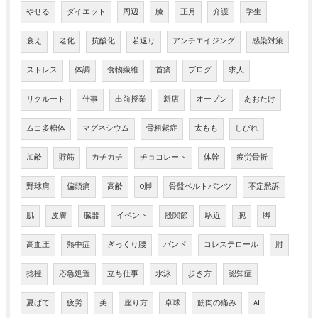
やせる
ダイエット
周辺
膝
正月
介護
学生
衰え
老化
抗酸化
若返り
アンチエイジング
感染対策
ストレス
体調
食物繊維
首痛
ブログ
求人
リクルート
仕事
出前授業
新店
オープン
あおたけ
ムコ多糖体
マグネシウム
骨粗鬆症
太もも
しびれ
加齢
貯筋
カチカチ
チョコレート
体幹
疲労骨折
野球肩
偏頭痛
高齢
O脚
骨盤ベルトパンツ
不定愁訴
肌
皮膚
臓器
イベント
股関節
駅近
腕
脚
高血圧
熱中症
ぎっくり腰
バンド
コレステロール
肘
捻挫
応急処置
立ち仕事
水泳
歩き方
認知症
夏ばて
疲労
美
座り方
卓球
筋肉の痛み
AI