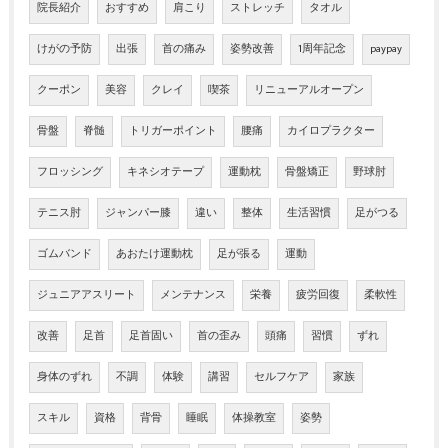
院長紹介
おすすめ
肩こり
ストレッチ
タオル
けがの予防
出張
首の痛み
姿勢改善
1周年記念
paypay
クーポン
美容
クレイ
喫茶
リニューアルオープン
骨盤
脊髄
トリガーポイント
腰痛
カイロプラクター
フロッシング
キネシオテープ
運動枕
骨盤矯正
野球肘
テニス肘
ジャンパー膝
違い
整体
生活習慣
足がつる
ゴムバンド
あおたけ運動枕
足が張る
運動
ジュニアアスリート
メンテナンス
栄養
疲労回復
柔軟性
改善
足首
足首固い
首の歪み
頭痛
習慣
ずれ
身体のずれ
不調
体験
講習
セルフケア
家族
スキル
資格
背骨
睡眠
体操教室
姿勢