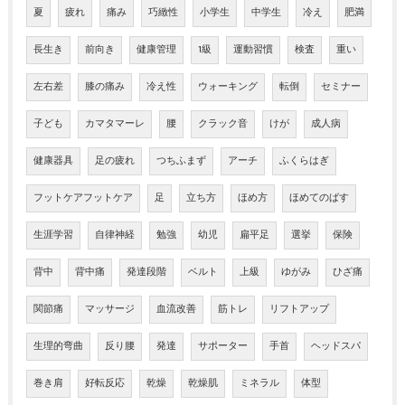
夏
疲れ
痛み
巧緻性
小学生
中学生
冷え
肥満
長生き
前向き
健康管理
1級
運動習慣
検査
重い
左右差
膝の痛み
冷え性
ウォーキング
転倒
セミナー
子ども
カマタマーレ
腰
クラック音
けが
成人病
健康器具
足の疲れ
つちふまず
アーチ
ふくらはぎ
フットケアフットケア
足
立ち方
ほめ方
ほめてのばす
生涯学習
自律神経
勉強
幼児
扁平足
選挙
保険
背中
背中痛
発達段階
ベルト
上級
ゆがみ
ひざ痛
関節痛
マッサージ
血流改善
筋トレ
リフトアップ
生理的弯曲
反り腰
発達
サポーター
手首
ヘッドスパ
巻き肩
好転反応
乾燥
乾燥肌
ミネラル
体型