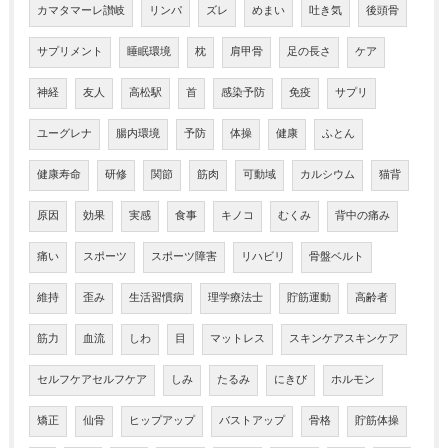
カマタマーレ讃岐
リンパ
ズレ
めまい
吐き気
後頭骨
サプリメント
睡眠環境
枕
肩甲骨
足の長さ
ケア
神経
友人
高松駅
首
感染予防
免疫
サプリ
ユーグレナ
腸内環境
予防
体操
健康
ふとん
健康寿命
研修
関節
筋肉
可動域
カルシウム
猫背
原因
効果
実感
食事
キノコ
むくみ
背中の痛み
痛い
スポーツ
スポーツ障害
リハビリ
骨盤ベルト
維持
歪み
生活習慣病
理学療法士
貯筋運動
高齢者
筋力
血流
しわ
目
マットレス
スキンケアスキンケア
セルフケアセルフケア
しみ
たるみ
にきび
ホルモン
矯正
仙骨
ヒップアップ
バストアップ
骨格
貯筋体操