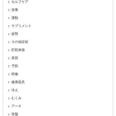
セルフケア
栄養
運動
サプリメント
姿勢
その他症状
貯筋体操
美容
予防
研修
健康器具
冷え
むくみ
アーチ
骨盤