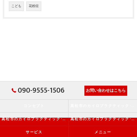
こども
花粉症
090-9555-1506
お問い合わせはこちら
コンセプト
高松市のカイロプラクティック･か・から～ず施術院の口コミ情報
高松市のカイロプラクティック･か・から～ず施術院の評判
高松市のカイロプラクティック･か・から～ず施術院のお客様の声
サービス
メニュー