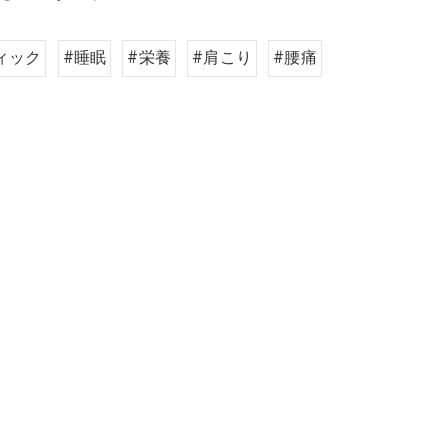
ィック
#睡眠
#栄養
#肩こり
#腰痛