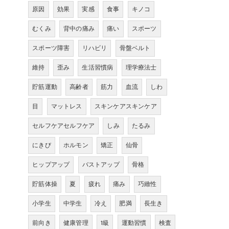
原因
効果
実感
食事
キノコ
むくみ
背中の痛み
痛い
スポーツ
スポーツ障害
リハビリ
骨盤ベルト
維持
歪み
生活習慣病
理学療法士
貯筋運動
高齢者
筋力
血流
しわ
目
マットレス
スキンケアスキンケア
セルフケアセルフケア
しみ
たるみ
にきび
ホルモン
矯正
仙骨
ヒップアップ
バストアップ
骨格
貯筋体操
夏
疲れ
痛み
巧緻性
小学生
中学生
冷え
肥満
長生き
前向き
健康管理
1級
運動習慣
検査