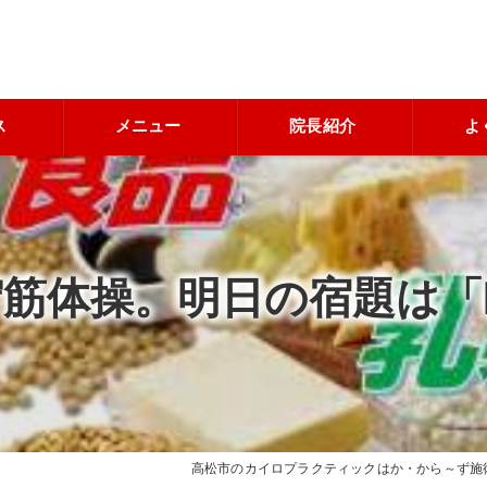
ス
メニュー
院長紹介
よ
貯筋体操。明日の宿題は「
高松市のカイロプラクティックはか・から～ず施