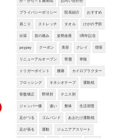
か・から～ず施術院
お問い合わせ
プライバシーポリシー
院長紹介
おすすめ
肩こり
ストレッチ
タオル
けがの予防
出張
首の痛み
姿勢改善
1周年記念
paypay
クーポン
美容
クレイ
喫茶
リニューアルオープン
骨盤
脊髄
トリガーポイント
腰痛
カイロプラクター
フロッシング
キネシオテープ
運動枕
骨盤矯正
野球肘
テニス肘
ジャンパー膝
違い
整体
生活習慣
足がつる
ゴムバンド
あおたけ運動枕
足が張る
運動
ジュニアアスリート