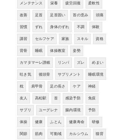
メンテナンス
栄養
疲労回復
柔軟性
改善
足首
足首固い
首の歪み
頭痛
習慣
ずれ
身体のずれ
不調
体験
講習
セルフケア
家族
スキル
資格
背骨
睡眠
体操教室
姿勢
カマタマーレ讃岐
リンパ
ズレ
めまい
吐き気
後頭骨
サプリメント
睡眠環境
枕
肩甲骨
足の長さ
ケア
神経
友人
高松駅
首
感染予防
免疫
サプリ
ユーグレナ
腸内環境
予防
体操
健康
ふとん
健康寿命
研修
関節
筋肉
可動域
カルシウム
猫背