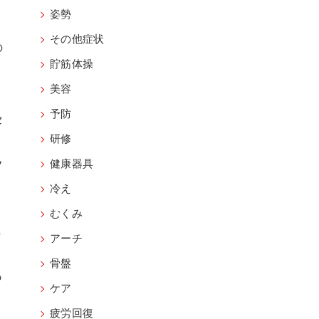
姿勢
その他症状
の
貯筋体操
美容
予防
セ
研修
フ
健康器具
冷え
むくみ
ま
アーチ
骨盤
も
ケア
疲労回復