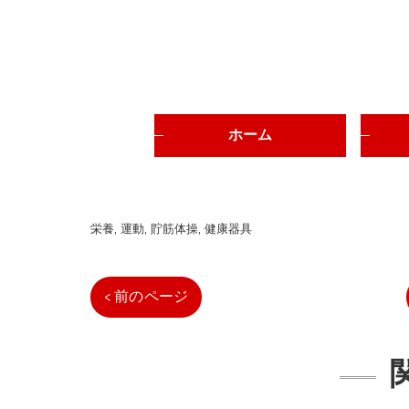
ホーム
栄養
運動
貯筋体操
健康器具
< 前のページ