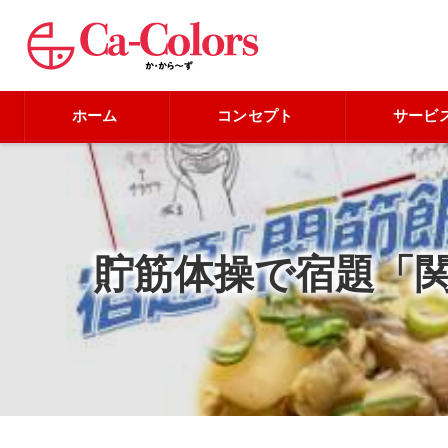
ホーム
コンセプト
サービ
貯筋体操で宿題「