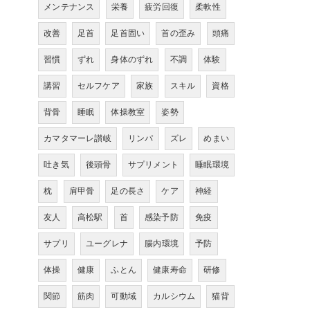
メンテナンス
栄養
疲労回復
柔軟性
改善
足首
足首固い
首の歪み
頭痛
習慣
ずれ
身体のずれ
不調
体験
講習
セルフケア
家族
スキル
資格
背骨
睡眠
体操教室
姿勢
カマタマーレ讃岐
リンパ
ズレ
めまい
吐き気
後頭骨
サプリメント
睡眠環境
枕
肩甲骨
足の長さ
ケア
神経
友人
高松駅
首
感染予防
免疫
サプリ
ユーグレナ
腸内環境
予防
体操
健康
ふとん
健康寿命
研修
関節
筋肉
可動域
カルシウム
猫背