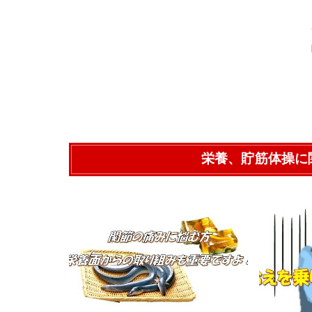
栄養、貯筋体操に