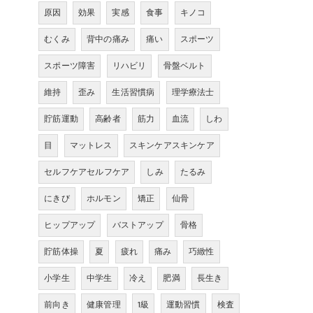
原因
効果
実感
食事
キノコ
むくみ
背中の痛み
痛い
スポーツ
スポーツ障害
リハビリ
骨盤ベルト
維持
歪み
生活習慣病
理学療法士
貯筋運動
高齢者
筋力
血流
しわ
目
マットレス
スキンケアスキンケア
セルフケアセルフケア
しみ
たるみ
にきび
ホルモン
矯正
仙骨
ヒップアップ
バストアップ
骨格
貯筋体操
夏
疲れ
痛み
巧緻性
小学生
中学生
冷え
肥満
長生き
前向き
健康管理
1級
運動習慣
検査