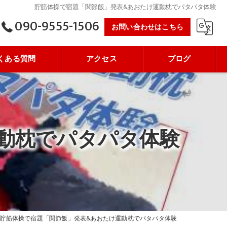
貯筋体操で宿題「関節飯」発表&あおたけ運動枕でパタパタ体験
090-9555-1506
お問い合わせはこちら
くある質問
アクセス
ブログ
動枕でパタパタ体験
貯筋体操で宿題「関節飯」発表&あおたけ運動枕でパタパタ体験