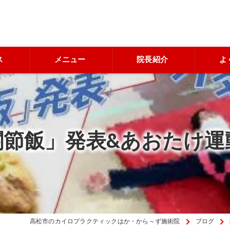
ス
メニュー
院長紹介
よ
関節飯」発表&あおたけ運
高松市のカイロプラクティックはか・から～ず施術院
ブログ