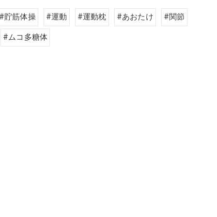
#貯筋体操
#運動
#運動枕
#あおたけ
#関節
#ムコ多糖体