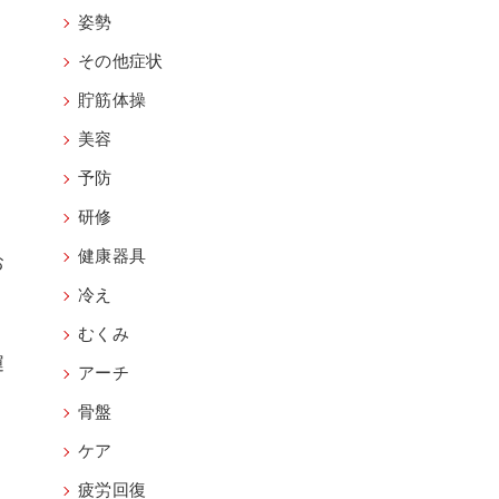
姿勢
その他症状
貯筋体操
美容
。
予防
研修
。
健康器具
お
冷え
むくみ
運
アーチ
骨盤
り
ケア
疲労回復