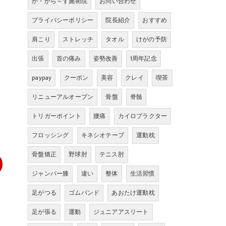
か・から～ず施術院
お問い合わせ
プライバシーポリシー
院長紹介
おすすめ
肩こり
ストレッチ
タオル
けがの予防
出張
首の痛み
姿勢改善
1周年記念
paypay
クーポン
美容
クレイ
喫茶
リニューアルオープン
骨盤
脊髄
トリガーポイント
腰痛
カイロプラクター
フロッシング
キネシオテープ
運動枕
骨盤矯正
野球肘
テニス肘
ジャンパー膝
違い
整体
生活習慣
足がつる
ゴムバンド
あおたけ運動枕
足が張る
運動
ジュニアアスリート