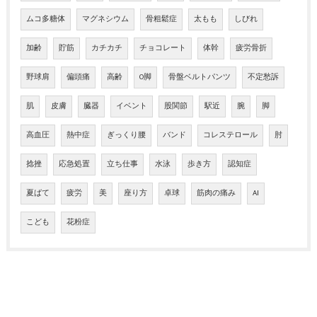
ムコ多糖体
マグネシウム
骨粗鬆症
太もも
しびれ
加齢
貯筋
カチカチ
チョコレート
体幹
疲労骨折
野球肩
偏頭痛
高齢
O脚
骨盤ベルトパンツ
不定愁訴
肌
皮膚
臓器
イベント
股関節
駅近
腕
脚
高血圧
熱中症
ぎっくり腰
バンド
コレステロール
肘
捻挫
応急処置
立ち仕事
水泳
歩き方
認知症
夏ばて
疲労
美
座り方
卓球
筋肉の痛み
AI
こども
花粉症