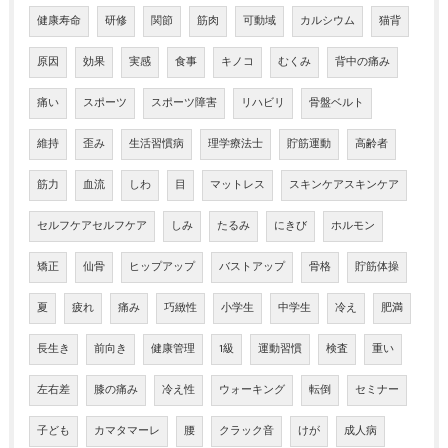
健康寿命
研修
関節
筋肉
可動域
カルシウム
猫背
原因
効果
実感
食事
キノコ
むくみ
背中の痛み
痛い
スポーツ
スポーツ障害
リハビリ
骨盤ベルト
維持
歪み
生活習慣病
理学療法士
貯筋運動
高齢者
筋力
血流
しわ
目
マットレス
スキンケアスキンケア
セルフケアセルフケア
しみ
たるみ
にきび
ホルモン
矯正
仙骨
ヒップアップ
バストアップ
骨格
貯筋体操
夏
疲れ
痛み
巧緻性
小学生
中学生
冷え
肥満
長生き
前向き
健康管理
1級
運動習慣
検査
重い
左右差
膝の痛み
冷え性
ウォーキング
転倒
セミナー
子ども
カマタマーレ
腰
クラック音
けが
成人病