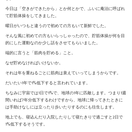
今日は「空きができたから」とか何とかで、ふいに庵治に呼ばれ
て貯筋体操をしてきました。
曜日がいつもと違うので初めての方もいて新鮮でした。
そんな風に初めての方もいらっしゃったので、貯筋体操が何を目
的にした運動なのか少し話をさせてもらいました。
端的に言うと「筋肉を貯める」こと。
なぜ貯めなければいけないか。
それは年を重ねるごとに筋肉は衰えていってしまうからです。
だいたい1年で1%低下すると言われています。
ちなみに宇宙では1日で1%で、地球の1年に匹敵します。つまり1週
間いれば7年分低下するわけですから、地球に帰ってきたときに
は手助けなしには立ったり歩いたりするのにも往生します。
地上でも、寝込んだり入院したりして寝たきりで過ごすと2日で
1%低下するそうです。