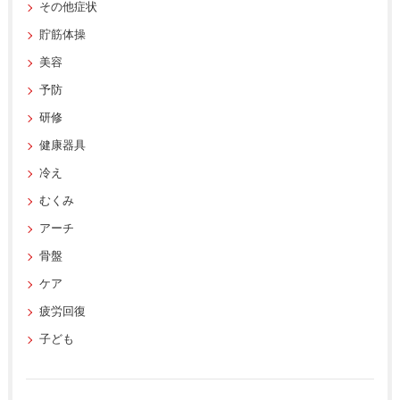
その他症状
貯筋体操
美容
予防
研修
健康器具
冷え
むくみ
アーチ
骨盤
ケア
疲労回復
子ども