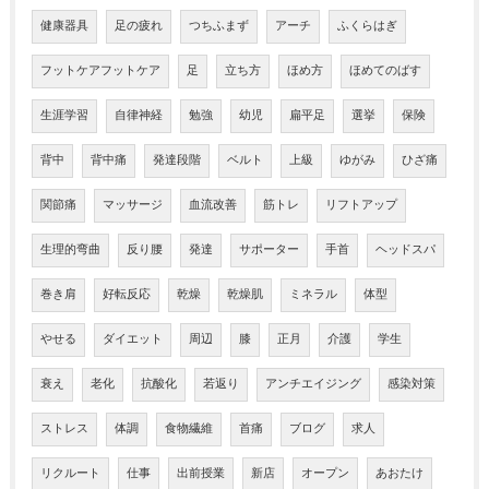
健康器具
足の疲れ
つちふまず
アーチ
ふくらはぎ
フットケアフットケア
足
立ち方
ほめ方
ほめてのばす
生涯学習
自律神経
勉強
幼児
扁平足
選挙
保険
背中
背中痛
発達段階
ベルト
上級
ゆがみ
ひざ痛
関節痛
マッサージ
血流改善
筋トレ
リフトアップ
生理的弯曲
反り腰
発達
サポーター
手首
ヘッドスパ
巻き肩
好転反応
乾燥
乾燥肌
ミネラル
体型
やせる
ダイエット
周辺
膝
正月
介護
学生
衰え
老化
抗酸化
若返り
アンチエイジング
感染対策
ストレス
体調
食物繊維
首痛
ブログ
求人
リクルート
仕事
出前授業
新店
オープン
あおたけ