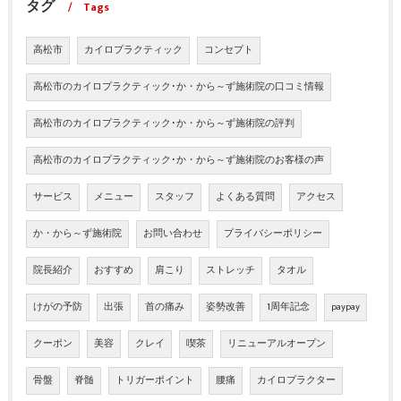
タグ
Tags
高松市
カイロプラクティック
コンセプト
高松市のカイロプラクティック･か・から～ず施術院の口コミ情報
高松市のカイロプラクティック･か・から～ず施術院の評判
高松市のカイロプラクティック･か・から～ず施術院のお客様の声
サービス
メニュー
スタッフ
よくある質問
アクセス
か・から～ず施術院
お問い合わせ
プライバシーポリシー
院長紹介
おすすめ
肩こり
ストレッチ
タオル
けがの予防
出張
首の痛み
姿勢改善
1周年記念
paypay
クーポン
美容
クレイ
喫茶
リニューアルオープン
骨盤
脊髄
トリガーポイント
腰痛
カイロプラクター