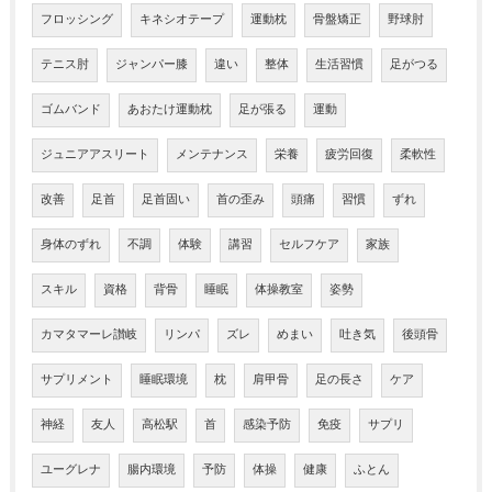
フロッシング
キネシオテープ
運動枕
骨盤矯正
野球肘
テニス肘
ジャンパー膝
違い
整体
生活習慣
足がつる
ゴムバンド
あおたけ運動枕
足が張る
運動
ジュニアアスリート
メンテナンス
栄養
疲労回復
柔軟性
改善
足首
足首固い
首の歪み
頭痛
習慣
ずれ
身体のずれ
不調
体験
講習
セルフケア
家族
スキル
資格
背骨
睡眠
体操教室
姿勢
カマタマーレ讃岐
リンパ
ズレ
めまい
吐き気
後頭骨
サプリメント
睡眠環境
枕
肩甲骨
足の長さ
ケア
神経
友人
高松駅
首
感染予防
免疫
サプリ
ユーグレナ
腸内環境
予防
体操
健康
ふとん