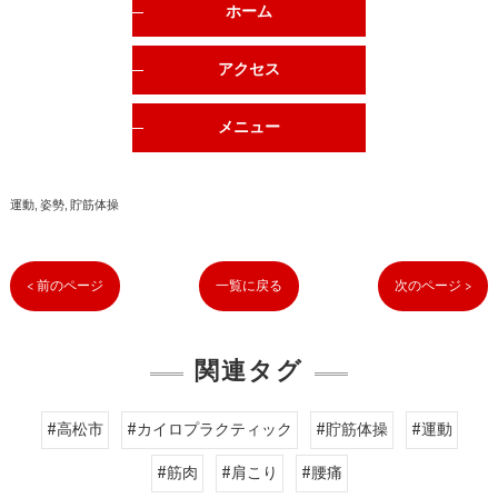
ホーム
アクセス
メニュー
運動
姿勢
貯筋体操
< 前のページ
一覧に戻る
次のページ >
関連タグ
#高松市
#カイロプラクティック
#貯筋体操
#運動
#筋肉
#肩こり
#腰痛